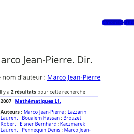
Mots-clés
Aute
arco Jean-Pierre. Dir.
e nom d'auteur :
Marco Jean-Pierre
Il y a
2 résultats
pour cette recherche
2007
Mathématiques L1.
Auteurs :
Marco Jean-Pierre
;
Lazzarini
Laurent
;
Boualem Hassan
;
Brouzet
Robert
;
Elsner Bernhard
;
Kaczmarek
Laurent
;
Pennequin Denis
;
Marco Jean-