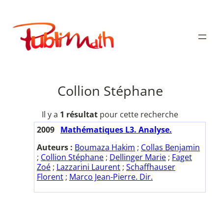
Aller
au
Publimath
contenu
Collion Stéphane
Il y a
1 résultat
pour cette recherche
2009
Mathématiques L3. Analyse.
Auteurs :
Boumaza Hakim
;
Collas Benjamin
;
Collion Stéphane
;
Dellinger Marie
;
Faget
Zoé
;
Lazzarini Laurent
;
Schaffhauser
Florent
;
Marco Jean-Pierre. Dir.