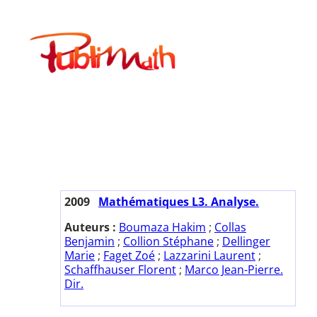
Aller
au
Publimath
contenu
2009
Mathématiques L3. Analyse.
Auteurs :
Boumaza Hakim
;
Collas
Benjamin
;
Collion Stéphane
;
Dellinger
Marie
;
Faget Zoé
;
Lazzarini Laurent
;
Schaffhauser Florent
;
Marco Jean-Pierre.
Dir.