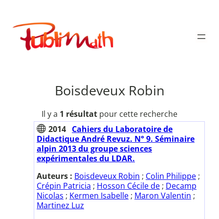
Aller
au
Publimath
contenu
Boisdeveux Robin
Il y a
1 résultat
pour cette recherche
2014
Cahiers du Laboratoire de
Didactique André Revuz. N° 9. Séminaire
alpin 2013 du groupe sciences
expérimentales du LDAR.
Auteurs :
Boisdeveux Robin
;
Colin Philippe
;
Crépin Patricia
;
Hosson Cécile de
;
Decamp
Nicolas
;
Kermen Isabelle
;
Maron Valentin
;
Martinez Luz