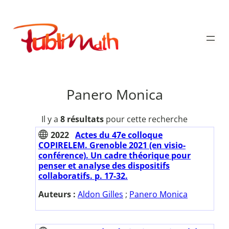
Aller
au
Publimath
contenu
Panero Monica
Il y a
8 résultats
pour cette recherche
2022
Actes du 47e colloque
COPIRELEM. Grenoble 2021 (en visio-
conférence). Un cadre théorique pour
penser et analyse des dispositifs
collaboratifs. p. 17-32.
Auteurs :
Aldon Gilles
;
Panero Monica