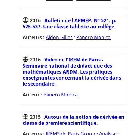
2016
Bulletin de l'APMEP. N° 521. p.
525-537. Une classe tablette au collège.
Auteurs :
Aldon Gilles
;
Panero Monica
2016
Vidéo de l'IREM de Paris -
Séminaire national de didactique des
mathématiques ARDM. Les pratiques
enseignantes concernant la dérivée dans
le secondaire.
Auteur :
Panero Monica
2015
Autour de la notion de dérivée en
classe de première scientifique.
Auteurs :
IREMS de Paris Groupe Analyse
;