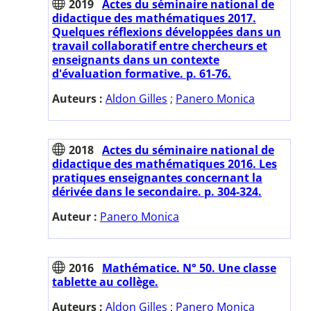
2019
Actes du séminaire national de
didactique des mathématiques 2017.
Quelques réflexions développées dans un
travail collaboratif entre chercheurs et
enseignants dans un contexte
d'évaluation formative. p. 61-76.
Auteurs :
Aldon Gilles
;
Panero Monica
2018
Actes du séminaire national de
didactique des mathématiques 2016. Les
pratiques enseignantes concernant la
dérivée dans le secondaire. p. 304-324.
Auteur :
Panero Monica
2016
Mathématice. N° 50. Une classe
tablette au collège.
Auteurs :
Aldon Gilles
;
Panero Monica