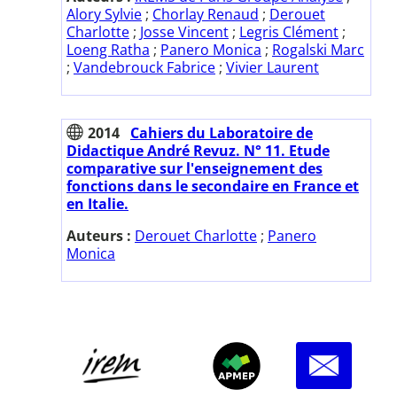
Alory Sylvie
;
Chorlay Renaud
;
Derouet
Charlotte
;
Josse Vincent
;
Legris Clément
;
Loeng Ratha
;
Panero Monica
;
Rogalski Marc
;
Vandebrouck Fabrice
;
Vivier Laurent
2014
Cahiers du Laboratoire de
Didactique André Revuz. N° 11. Etude
comparative sur l'enseignement des
fonctions dans le secondaire en France et
en Italie.
Auteurs :
Derouet Charlotte
;
Panero
Monica