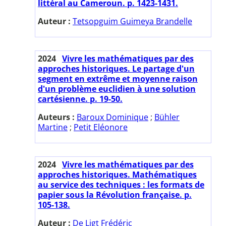
littéral au Cameroun. p. 1423-1431.
Auteur :
Tetsopguim Guimeya Brandelle
2024
Vivre les mathématiques par des
approches historiques. Le partage d'un
segment en extrême et moyenne raison
d'un problème euclidien à une solution
cartésienne. p. 19-50.
Auteurs :
Baroux Dominique
;
Bühler
Martine
;
Petit Eléonore
2024
Vivre les mathématiques par des
approches historiques. Mathématiques
au service des techniques : les formats de
papier sous la Révolution française. p.
105-138.
Auteur :
De Ligt Frédéric