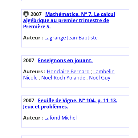
2007
Mathématice. N° 7. Le calcul
algébrique au premier trimestre de
Première S.
Auteur :
Lagrange Jean-Baptiste
2007
Enseignons en jouant.
Auteurs :
Honclaire Bernard
;
Lambelin
Nicole
;
Noël-Roch Yolande
;
Noël Guy
2007
Feuille de Vigne. N° 104. p. 11-13.
Jeux et problèmes.
Auteur :
Lafond Michel