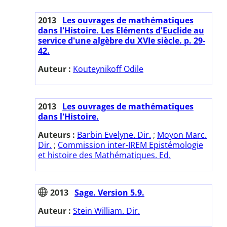
2013
Les ouvrages de mathématiques
dans l'Histoire. Les Eléments d'Euclide au
service d'une algèbre du XVIe siècle. p. 29-
42.
Auteur :
Kouteynikoff Odile
2013
Les ouvrages de mathématiques
dans l'Histoire.
Auteurs :
Barbin Evelyne. Dir.
;
Moyon Marc.
Dir.
;
Commission inter-IREM Epistémologie
et histoire des Mathématiques. Ed.
2013
Sage. Version 5.9.
Auteur :
Stein William. Dir.