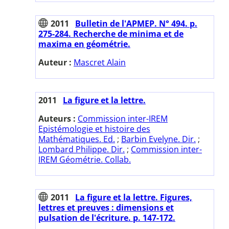
2011
Bulletin de l'APMEP. N° 494. p.
275-284. Recherche de minima et de
maxima en géométrie.
Auteur :
Mascret Alain
2011
La figure et la lettre.
Auteurs :
Commission inter-IREM
Epistémologie et histoire des
Mathématiques. Ed.
;
Barbin Evelyne. Dir.
;
Lombard Philippe. Dir.
;
Commission inter-
IREM Géométrie. Collab.
2011
La figure et la lettre. Figures,
lettres et preuves : dimensions et
pulsation de l'écriture. p. 147-172.