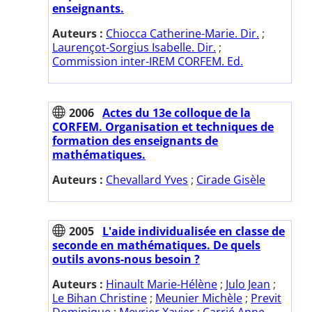
enseignants.
Auteurs :
Chiocca Catherine-Marie. Dir.
;
Laurençot-Sorgius Isabelle. Dir.
;
Commission inter-IREM CORFEM. Ed.
2006
Actes du 13e colloque de la
CORFEM. Organisation et techniques de
formation des enseignants de
mathématiques.
Auteurs :
Chevallard Yves
;
Cirade Gisèle
2005
L'aide individualisée en classe de
seconde en mathématiques. De quels
outils avons-nous besoin ?
Auteurs :
Hinault Marie-Hélène
;
Julo Jean
;
Le Bihan Christine
;
Meunier Michèle
;
Previt
Dominique
;
Meyrier Xavier
;
Carrié Anne