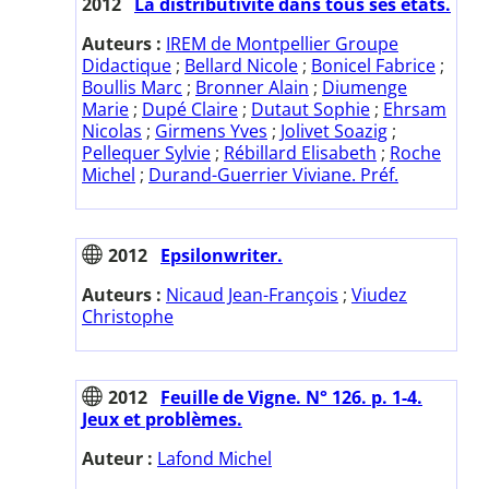
2012
La distributivité dans tous ses états.
Auteurs :
IREM de Montpellier Groupe
Didactique
;
Bellard Nicole
;
Bonicel Fabrice
;
Boullis Marc
;
Bronner Alain
;
Diumenge
Marie
;
Dupé Claire
;
Dutaut Sophie
;
Ehrsam
Nicolas
;
Girmens Yves
;
Jolivet Soazig
;
Pellequer Sylvie
;
Rébillard Elisabeth
;
Roche
Michel
;
Durand-Guerrier Viviane. Préf.
2012
Epsilonwriter.
Auteurs :
Nicaud Jean-François
;
Viudez
Christophe
2012
Feuille de Vigne. N° 126. p. 1-4.
Jeux et problèmes.
Auteur :
Lafond Michel