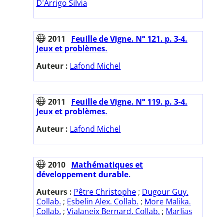
D'Arrigo Silvia
2011
Feuille de Vigne. N° 121. p. 3-4.
Jeux et problèmes.
Auteur :
Lafond Michel
2011
Feuille de Vigne. N° 119. p. 3-4.
Jeux et problèmes.
Auteur :
Lafond Michel
2010
Mathématiques et
développement durable.
Auteurs :
Pêtre Christophe
;
Dugour Guy.
Collab.
;
Esbelin Alex. Collab.
;
More Malika.
Collab.
;
Vialaneix Bernard. Collab.
;
Marlias