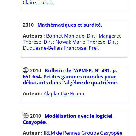
Claire. Collab.
2010
Mathématiques et surdité.
Auteurs :
Bonnet Monique. Dir.
;
Mangeret
Thérèse. Dir.
;
Nowak Marie-Thérèse. Dir.
;
Duquesne-Belfais Françoise. Préf.
2010
Bulletin de l'APMEP. N° 491. p.
651-654. Petites gammes murales pour
débutants dans l'algèbre de quatrième.
Auteur :
Alaplantive Bruno
2010
Modélisation avec le logiciel
Casyopée.
Auteur :
IREM de Rennes Groupe Casyopée