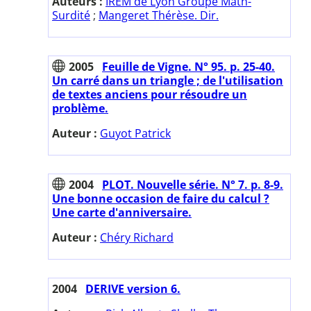
Auteurs :
IREM de Lyon Groupe Math-
Surdité
;
Mangeret Thérèse. Dir.
2005
Feuille de Vigne. N° 95. p. 25-40.
Un carré dans un triangle ; de l'utilisation
de textes anciens pour résoudre un
problème.
Auteur :
Guyot Patrick
2004
PLOT. Nouvelle série. N° 7. p. 8-9.
Une bonne occasion de faire du calcul ?
Une carte d'anniversaire.
Auteur :
Chéry Richard
2004
DERIVE version 6.