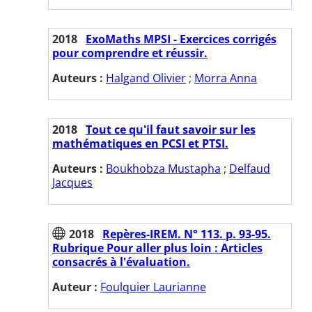
2018
ExoMaths MPSI - Exercices corrigés
pour comprendre et réussir.
Auteurs :
Halgand Olivier
;
Morra Anna
2018
Tout ce qu'il faut savoir sur les
mathématiques en PCSI et PTSI.
Auteurs :
Boukhobza Mustapha
;
Delfaud
Jacques
2018
Repères-IREM. N° 113. p. 93-95.
Rubrique Pour aller plus loin : Articles
consacrés à l'évaluation.
Auteur :
Foulquier Laurianne