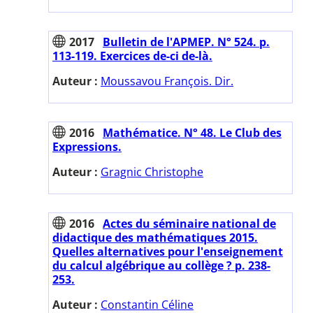
2017
Bulletin de l'APMEP. N° 524. p.
113-119. Exercices de-ci de-là.
Auteur :
Moussavou François. Dir.
2016
Mathématice. N° 48. Le Club des
Expressions.
Auteur :
Gragnic Christophe
2016
Actes du séminaire national de
didactique des mathématiques 2015.
Quelles alternatives pour l'enseignement
du calcul algébrique au collège ? p. 238-
253.
Auteur :
Constantin Céline