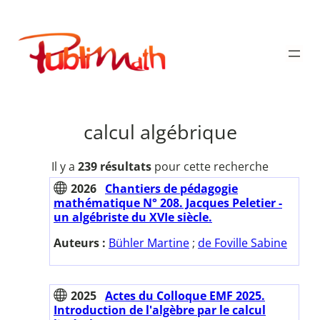
Aller
au
Publimath
contenu
calcul algébrique
Il y a
239 résultats
pour cette recherche
2026
Chantiers de pédagogie
mathématique N° 208. Jacques Peletier -
un algébriste du XVIe siècle.
Auteurs :
Bühler Martine
;
de Foville Sabine
2025
Actes du Colloque EMF 2025.
Introduction de l'algèbre par le calcul