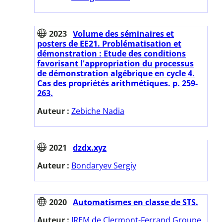
2023
Volume des séminaires et
posters de EE21. Problématisation et
démonstration : Etude des conditions
favorisant l'appropriation du processus
de démonstration algébrique en cycle 4.
Cas des propriétés arithmétiques. p. 259-
263.
Auteur :
Zebiche Nadia
2021
dzdx.xyz
Auteur :
Bondaryev Sergiy
2020
Automatismes en classe de STS.
Auteur :
IREM de Clermont-Ferrand Groupe