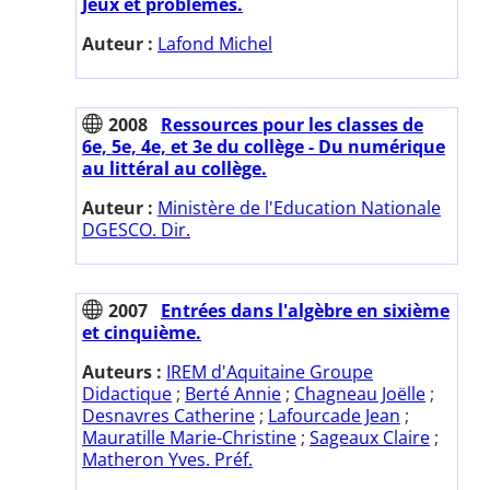
Jeux et problèmes.
Auteur :
Lafond Michel
2008
Ressources pour les classes de
6e, 5e, 4e, et 3e du collège - Du numérique
au littéral au collège.
Auteur :
Ministère de l'Education Nationale
DGESCO. Dir.
2007
Entrées dans l'algèbre en sixième
et cinquième.
Auteurs :
IREM d'Aquitaine Groupe
Didactique
;
Berté Annie
;
Chagneau Joëlle
;
Desnavres Catherine
;
Lafourcade Jean
;
Mauratille Marie-Christine
;
Sageaux Claire
;
Matheron Yves. Préf.