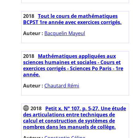
2018
Tout le cours de mathématiques
BCPST 1re année avec exercices corrigés.
Auteur :
Bacquelin Mayeul
2018
Mathématiques appliquées aux
sciences humaines et sociales - Cours et
exercices corrigés - Sciences Po Paris - 1re
année.
Auteur :
Chautard Rémi
2018
Petit x. N° 107. p. 5-27. Une étude
des articulations entre techniques de
calcul et construction de systèmes de
nombres dans les manuels de collège.
Auteur :
Constantin Céline