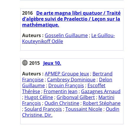
2016
De arte magna libri quatuor / Traité
d'algèbre suivi de Praelectio / Leçon sur la
mathématique.
Auteurs :
Gosselin Guillaume
;
Le Guillou-
Kouteynikoff Odile
2015
Jeux 10.
Auteurs :
APMEP Groupe Jeux
;
Bertrand
Françoise
;
Cambresy Dominique
;
Delon
Guillaume
;
Drouin François
;
Escoffet
Thérèse
;
Fromentin Jean
;
Gazagnes Arnaud
;
Hugot Céline
;
Gribonval Gilbert
;
Martini
François
;
Oudin Christine
;
Robert Stéphane
;
Soulard François
;
Toussaint Nicole
;
Oudin
Christine. Dir.