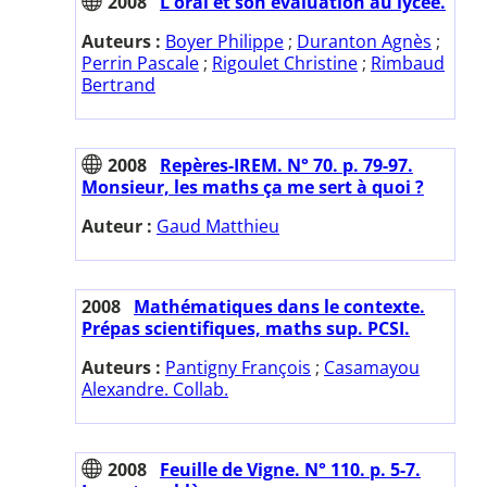
2008
L'oral et son évaluation au lycée.
Auteurs :
Boyer Philippe
;
Duranton Agnès
;
Perrin Pascale
;
Rigoulet Christine
;
Rimbaud
Bertrand
2008
Repères-IREM. N° 70. p. 79-97.
Monsieur, les maths ça me sert à quoi ?
Auteur :
Gaud Matthieu
2008
Mathématiques dans le contexte.
Prépas scientifiques, maths sup. PCSI.
Auteurs :
Pantigny François
;
Casamayou
Alexandre. Collab.
2008
Feuille de Vigne. N° 110. p. 5-7.