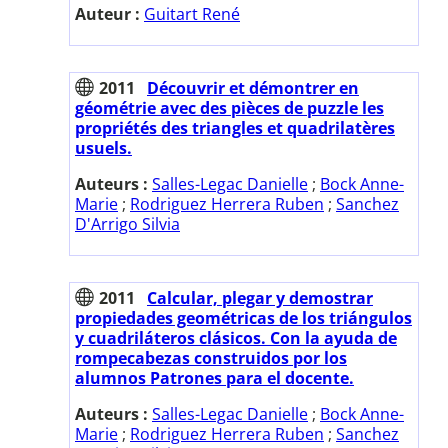
Auteur :
Guitart René
2011
Découvrir et démontrer en
géométrie avec des pièces de puzzle les
propriétés des triangles et quadrilatères
usuels.
Auteurs :
Salles-Legac Danielle
;
Bock Anne-
Marie
;
Rodriguez Herrera Ruben
;
Sanchez
D'Arrigo Silvia
2011
Calcular, plegar y demostrar
propiedades geométricas de los triángulos
y cuadriláteros clásicos. Con la ayuda de
rompecabezas construidos por los
alumnos Patrones para el docente.
Auteurs :
Salles-Legac Danielle
;
Bock Anne-
Marie
;
Rodriguez Herrera Ruben
;
Sanchez