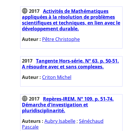
2017
Activités de Mathématiques
appliquées à la résolution de problèmes
scientifiques et techniques, en lien avec le
développement durable.
Auteur :
Pêtre Christophe
2017
Tangente Hors-série. N° 63. p. 50-51.
A résoudre avec et sans complexes.
Auteur :
Criton Michel
2017
Repères-IREM. N° 109. p. 51-74.
Démarche d'investigation et
pluridisciplinarité.
Auteurs :
Aubry Isabelle
;
Sénéchaud
Pascale