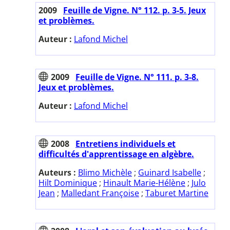
2009
Feuille de Vigne. N° 112. p. 3-5. Jeux
et problèmes.
Auteur :
Lafond Michel
2009
Feuille de Vigne. N° 111. p. 3-8.
Jeux et problèmes.
Auteur :
Lafond Michel
2008
Entretiens individuels et
difficultés d'apprentissage en algèbre.
Auteurs :
Blimo Michèle
;
Guinard Isabelle
;
Hilt Dominique
;
Hinault Marie-Hélène
;
Julo
Jean
;
Malledant Françoise
;
Taburet Martine