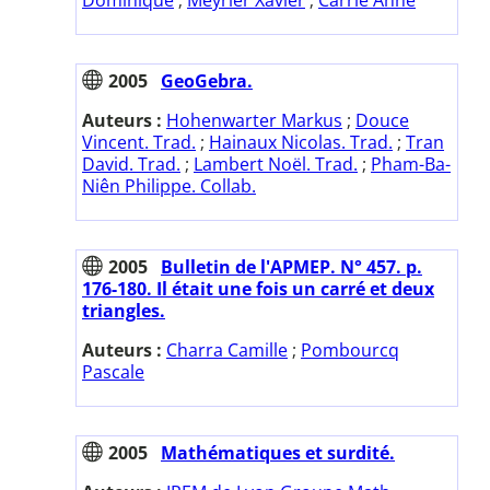
2005
GeoGebra.
Auteurs :
Hohenwarter Markus
;
Douce
Vincent. Trad.
;
Hainaux Nicolas. Trad.
;
Tran
David. Trad.
;
Lambert Noël. Trad.
;
Pham-Ba-
Niên Philippe. Collab.
2005
Bulletin de l'APMEP. N° 457. p.
176-180. Il était une fois un carré et deux
triangles.
Auteurs :
Charra Camille
;
Pombourcq
Pascale
2005
Mathématiques et surdité.