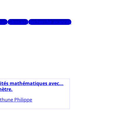
urs
Glossaire
Recherche avancée
vités mathématiques avec...
ètre.
thune Philippe