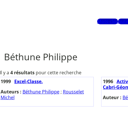
Mots-clés
Aute
Béthune Philippe
Il y a
4 résultats
pour cette recherche
1999
Excel-Classe.
1996
Acti
Cabri-Géom
Auteurs :
Béthune Philippe
;
Rousselet
Michel
Auteur :
Bé