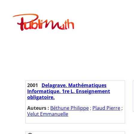
Aller
au
Publimath
contenu
2001
Delagrave. Mathématiques
Informatique. 1re L. Enseignement
obligatoire.
Auteurs :
Béthune Philippe
;
Plaud Pierre
;
Velut Emmanuelle