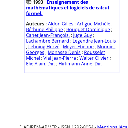
1993
Enseignement des
mathématiques et logiciels de calcul
formel.
Auteurs :
Aldon Gilles
;
Artigue Michèle
;
Béthune Philippe
;
Bouquet Dominique
;
Canet Jean-François.
;
Juge Guy
;
Lachambre Bernard
;
Legendre Jean-Louis
;
Lehning Hervé
;
Meyer Etienne
;
Mounier
Georges
;
Monasse Denis
;
Rousselet
Michel
;
Vial Jean-Pierre
;
Walter Olivier
;
Elie Alain. Dir.
;
Hirlimann Anne. Dir.
© ADIREM-APMEP - ISSN 1292-8054 -
Mentions léga