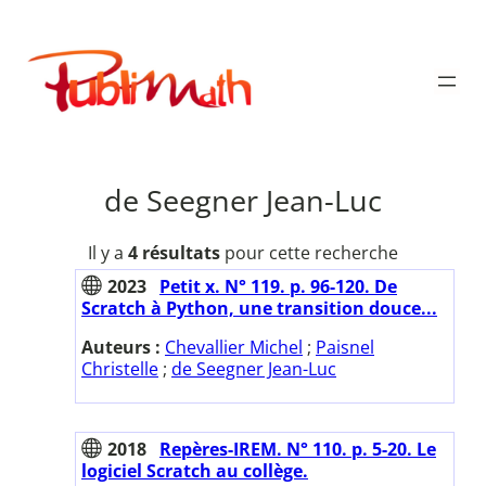
Aller
au
Publimath
contenu
de Seegner Jean-Luc
Il y a
4 résultats
pour cette recherche
2023
Petit x. N° 119. p. 96-120. De
Scratch à Python, une transition douce...
Auteurs :
Chevallier Michel
;
Paisnel
Christelle
;
de Seegner Jean-Luc
2018
Repères-IREM. N° 110. p. 5-20. Le
logiciel Scratch au collège.