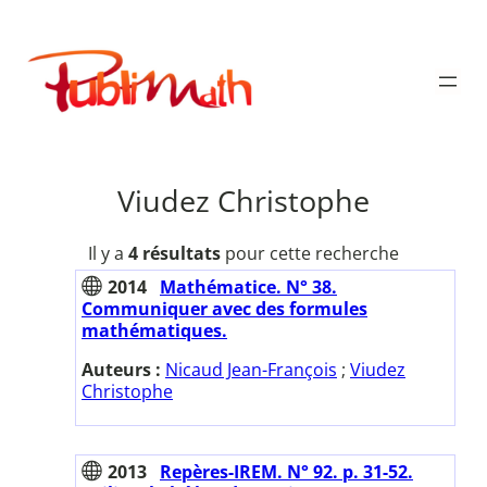
Aller
au
Publimath
contenu
Viudez Christophe
Il y a
4 résultats
pour cette recherche
2014
Mathématice. N° 38.
Communiquer avec des formules
mathématiques.
Auteurs :
Nicaud Jean-François
;
Viudez
Christophe
2013
Repères-IREM. N° 92. p. 31-52.