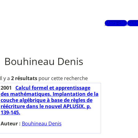
Mots-clés
Aute
Bouhineau Denis
Il y a
2 résultats
pour cette recherche
2001
Calcul formel et apprentissage
des mathématiques. Implantation de la
couche algébrique à base de règles de
réécriture dans le nouvel APLUSIX. p.
139-145.
Auteur :
Bouhineau Denis