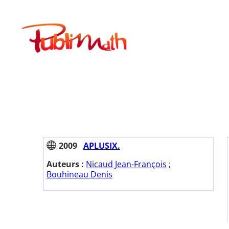
Aller
au
Publimath
contenu
2009
APLUSIX.
Auteurs :
Nicaud Jean-François
;
Bouhineau Denis