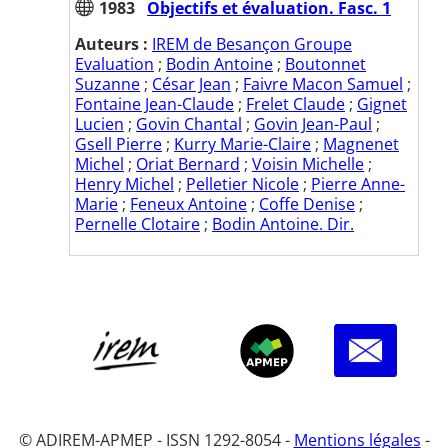
1983
Objectifs et évaluation. Fasc. 1
Auteurs :
IREM de Besançon Groupe
Evaluation
;
Bodin Antoine
;
Boutonnet
Suzanne
;
César Jean
;
Faivre Macon Samuel
;
Fontaine Jean-Claude
;
Frelet Claude
;
Gignet
Lucien
;
Govin Chantal
;
Govin Jean-Paul
;
Gsell Pierre
;
Kurry Marie-Claire
;
Magnenet
Michel
;
Oriat Bernard
;
Voisin Michelle
;
Henry Michel
;
Pelletier Nicole
;
Pierre Anne-
Marie
;
Feneux Antoine
;
Coffe Denise
;
Pernelle Clotaire
;
Bodin Antoine. Dir.
© ADIREM-APMEP - ISSN 1292-8054 -
Mentions légales
-