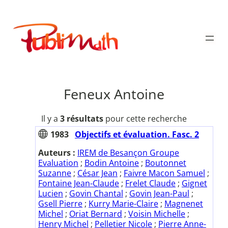
Aller
au
Publimath
contenu
Feneux Antoine
Il y a
3 résultats
pour cette recherche
1983
Objectifs et évaluation. Fasc. 2
Auteurs :
IREM de Besançon Groupe
Evaluation
;
Bodin Antoine
;
Boutonnet
Suzanne
;
César Jean
;
Faivre Macon Samuel
;
Fontaine Jean-Claude
;
Frelet Claude
;
Gignet
Lucien
;
Govin Chantal
;
Govin Jean-Paul
;
Gsell Pierre
;
Kurry Marie-Claire
;
Magnenet
Michel
;
Oriat Bernard
;
Voisin Michelle
;
Henry Michel
;
Pelletier Nicole
;
Pierre Anne-