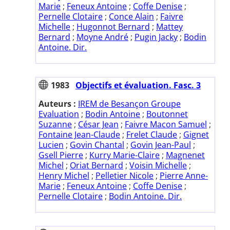
Marie
;
Feneux Antoine
;
Coffe Denise
;
Pernelle Clotaire
;
Conce Alain
;
Faivre
Michelle
;
Hugonnot Bernard
;
Mattey
Bernard
;
Moyne André
;
Pugin Jacky
;
Bodin
Antoine. Dir.
1983
Objectifs et évaluation. Fasc. 3
Auteurs :
IREM de Besançon Groupe
Evaluation
;
Bodin Antoine
;
Boutonnet
Suzanne
;
César Jean
;
Faivre Macon Samuel
;
Fontaine Jean-Claude
;
Frelet Claude
;
Gignet
Lucien
;
Govin Chantal
;
Govin Jean-Paul
;
Gsell Pierre
;
Kurry Marie-Claire
;
Magnenet
Michel
;
Oriat Bernard
;
Voisin Michelle
;
Henry Michel
;
Pelletier Nicole
;
Pierre Anne-
Marie
;
Feneux Antoine
;
Coffe Denise
;
Pernelle Clotaire
;
Bodin Antoine. Dir.