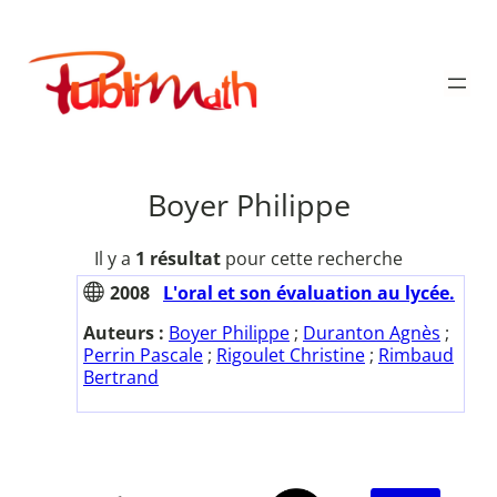
Aller
au
Publimath
contenu
Boyer Philippe
Il y a
1 résultat
pour cette recherche
2008
L'oral et son évaluation au lycée.
Auteurs :
Boyer Philippe
;
Duranton Agnès
;
Perrin Pascale
;
Rigoulet Christine
;
Rimbaud
Bertrand