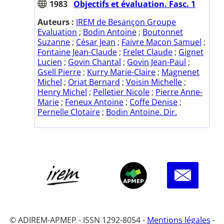
1983
Objectifs et évaluation. Fasc. 1
Auteurs :
IREM de Besançon Groupe
Evaluation
;
Bodin Antoine
;
Boutonnet
Suzanne
;
César Jean
;
Faivre Macon Samuel
;
Fontaine Jean-Claude
;
Frelet Claude
;
Gignet
Lucien
;
Govin Chantal
;
Govin Jean-Paul
;
Gsell Pierre
;
Kurry Marie-Claire
;
Magnenet
Michel
;
Oriat Bernard
;
Voisin Michelle
;
Henry Michel
;
Pelletier Nicole
;
Pierre Anne-
Marie
;
Feneux Antoine
;
Coffe Denise
;
Pernelle Clotaire
;
Bodin Antoine. Dir.
© ADIREM-APMEP - ISSN 1292-8054 -
Mentions légales
-