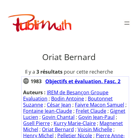
Aller
au
Publimath
contenu
Oriat Bernard
Il y a
3 résultats
pour cette recherche
1983
Objectifs et évaluation. Fasc. 2
Auteurs :
IREM de Besançon Groupe
Evaluation
;
Bodin Antoine
;
Boutonnet
Suzanne
;
César Jean
;
Faivre Macon Samuel
;
Fontaine Jean-Claude
;
Frelet Claude
;
Gignet
Lucien
;
Govin Chantal
;
Govin Jean-Paul
;
Gsell Pierre
;
Kurry Marie-Claire
;
Magnenet
Michel
;
Oriat Bernard
;
Voisin Michelle
;
Henry Michel
;
Pelletier Nicole
;
Pierre Anne-