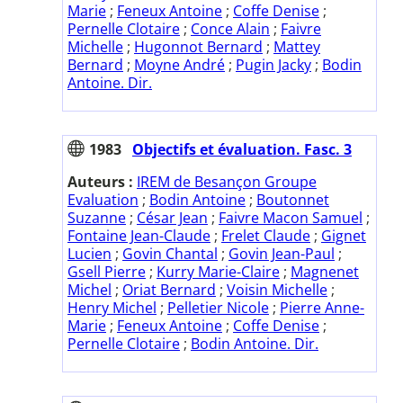
Marie
;
Feneux Antoine
;
Coffe Denise
;
Pernelle Clotaire
;
Conce Alain
;
Faivre
Michelle
;
Hugonnot Bernard
;
Mattey
Bernard
;
Moyne André
;
Pugin Jacky
;
Bodin
Antoine. Dir.
1983
Objectifs et évaluation. Fasc. 3
Auteurs :
IREM de Besançon Groupe
Evaluation
;
Bodin Antoine
;
Boutonnet
Suzanne
;
César Jean
;
Faivre Macon Samuel
;
Fontaine Jean-Claude
;
Frelet Claude
;
Gignet
Lucien
;
Govin Chantal
;
Govin Jean-Paul
;
Gsell Pierre
;
Kurry Marie-Claire
;
Magnenet
Michel
;
Oriat Bernard
;
Voisin Michelle
;
Henry Michel
;
Pelletier Nicole
;
Pierre Anne-
Marie
;
Feneux Antoine
;
Coffe Denise
;
Pernelle Clotaire
;
Bodin Antoine. Dir.