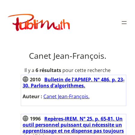
Aller
au
Publimath
contenu
Canet Jean-François.
Il y a
6 résultats
pour cette recherche
2010
Bulletin de l'APMEP. N° 486. p. 23-
30. Parlons d'algorithmes.
Auteur :
Canet Jean-François.
1996
Repères-IREM. N° 25. p. 65-81. Un
outil personnel puissant qui nécessite un
apprentissage et ne dispense pas toujours