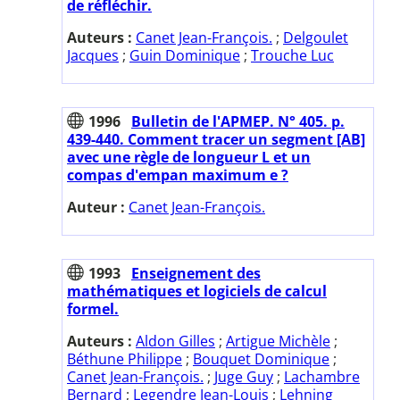
de réfléchir.
Auteurs :
Canet Jean-François.
;
Delgoulet
Jacques
;
Guin Dominique
;
Trouche Luc
1996
Bulletin de l'APMEP. N° 405. p.
439-440. Comment tracer un segment [AB]
avec une règle de longueur L et un
compas d'empan maximum e ?
Auteur :
Canet Jean-François.
1993
Enseignement des
mathématiques et logiciels de calcul
formel.
Auteurs :
Aldon Gilles
;
Artigue Michèle
;
Béthune Philippe
;
Bouquet Dominique
;
Canet Jean-François.
;
Juge Guy
;
Lachambre
Bernard
;
Legendre Jean-Louis
;
Lehning