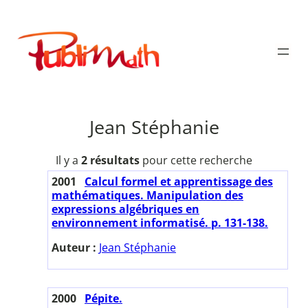
Aller
au
Publimath
contenu
Jean Stéphanie
Il y a
2 résultats
pour cette recherche
2001
Calcul formel et apprentissage des
mathématiques. Manipulation des
expressions algébriques en
environnement informatisé. p. 131-138.
Auteur :
Jean Stéphanie
2000
Pépite.