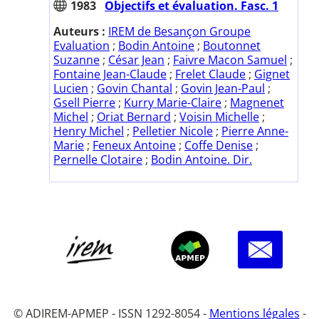
1983
Objectifs et évaluation. Fasc. 1
Auteurs :
IREM de Besançon Groupe
Evaluation
;
Bodin Antoine
;
Boutonnet
Suzanne
;
César Jean
;
Faivre Macon Samuel
;
Fontaine Jean-Claude
;
Frelet Claude
;
Gignet
Lucien
;
Govin Chantal
;
Govin Jean-Paul
;
Gsell Pierre
;
Kurry Marie-Claire
;
Magnenet
Michel
;
Oriat Bernard
;
Voisin Michelle
;
Henry Michel
;
Pelletier Nicole
;
Pierre Anne-
Marie
;
Feneux Antoine
;
Coffe Denise
;
Pernelle Clotaire
;
Bodin Antoine. Dir.
© ADIREM-APMEP - ISSN 1292-8054 -
Mentions légales
-