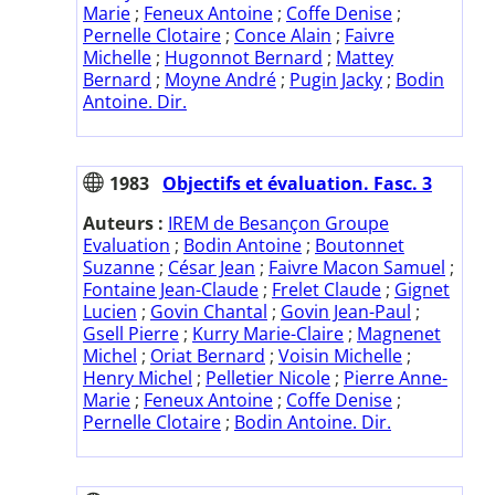
Marie
;
Feneux Antoine
;
Coffe Denise
;
Pernelle Clotaire
;
Conce Alain
;
Faivre
Michelle
;
Hugonnot Bernard
;
Mattey
Bernard
;
Moyne André
;
Pugin Jacky
;
Bodin
Antoine. Dir.
1983
Objectifs et évaluation. Fasc. 3
Auteurs :
IREM de Besançon Groupe
Evaluation
;
Bodin Antoine
;
Boutonnet
Suzanne
;
César Jean
;
Faivre Macon Samuel
;
Fontaine Jean-Claude
;
Frelet Claude
;
Gignet
Lucien
;
Govin Chantal
;
Govin Jean-Paul
;
Gsell Pierre
;
Kurry Marie-Claire
;
Magnenet
Michel
;
Oriat Bernard
;
Voisin Michelle
;
Henry Michel
;
Pelletier Nicole
;
Pierre Anne-
Marie
;
Feneux Antoine
;
Coffe Denise
;
Pernelle Clotaire
;
Bodin Antoine. Dir.