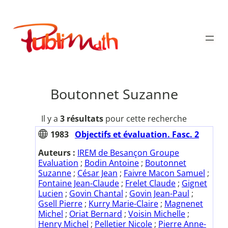
Aller
au
Publimath
contenu
Boutonnet Suzanne
Il y a
3 résultats
pour cette recherche
1983
Objectifs et évaluation. Fasc. 2
Auteurs :
IREM de Besançon Groupe
Evaluation
;
Bodin Antoine
;
Boutonnet
Suzanne
;
César Jean
;
Faivre Macon Samuel
;
Fontaine Jean-Claude
;
Frelet Claude
;
Gignet
Lucien
;
Govin Chantal
;
Govin Jean-Paul
;
Gsell Pierre
;
Kurry Marie-Claire
;
Magnenet
Michel
;
Oriat Bernard
;
Voisin Michelle
;
Henry Michel
;
Pelletier Nicole
;
Pierre Anne-