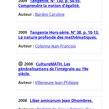
2009
Tangente. N° 130. p. 54-55.
Comprendre la notion d'égalité.
Auteur :
Bardini Caroline
2009
Tangente Hors-série. N° 38. p. 10-13.
La nature profonde des mathématiques.
Auteur :
Colonna Jean-François
2008
CultureMATH. Les
généralisations de l'intégrale au 19e
siècle.
Auteur :
Villeneuve Jean-Philippe
2008
Liber amicorum Jean Dhombres.