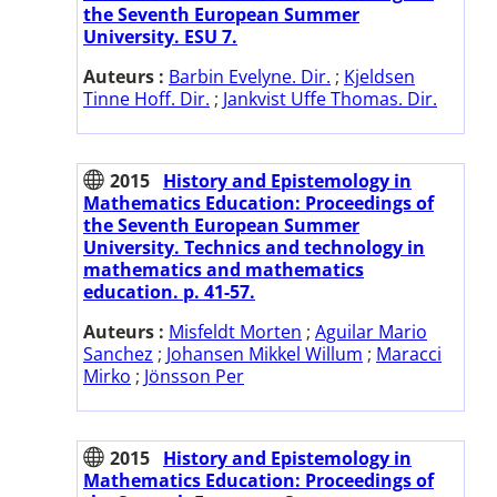
the Seventh European Summer
University. ESU 7.
Auteurs :
Barbin Evelyne. Dir.
;
Kjeldsen
Tinne Hoff. Dir.
;
Jankvist Uffe Thomas. Dir.
2015
History and Epistemology in
Mathematics Education: Proceedings of
the Seventh European Summer
University. Technics and technology in
mathematics and mathematics
education. p. 41-57.
Auteurs :
Misfeldt Morten
;
Aguilar Mario
Sanchez
;
Johansen Mikkel Willum
;
Maracci
Mirko
;
Jönsson Per
2015
History and Epistemology in
Mathematics Education: Proceedings of