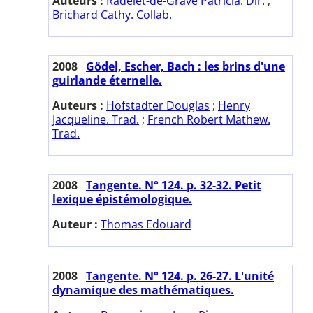
Auteurs :
Radelet-de-Grave Patricia. Dir.
;
Brichard Cathy. Collab.
2008
Gödel, Escher, Bach : les brins d'une
guirlande éternelle.
Auteurs :
Hofstadter Douglas
;
Henry
Jacqueline. Trad.
;
French Robert Mathew.
Trad.
2008
Tangente. N° 124. p. 32-32. Petit
lexique épistémologique.
Auteur :
Thomas Edouard
2008
Tangente. N° 124. p. 26-27. L'unité
dynamique des mathématiques.