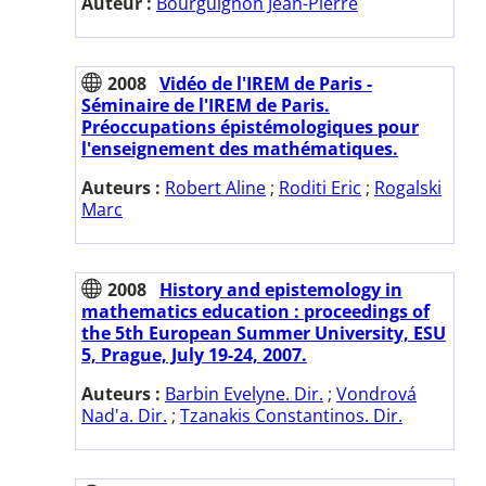
Auteur :
Bourguignon Jean-Pierre
2008
Vidéo de l'IREM de Paris -
Séminaire de l'IREM de Paris.
Préoccupations épistémologiques pour
l'enseignement des mathématiques.
Auteurs :
Robert Aline
;
Roditi Eric
;
Rogalski
Marc
2008
History and epistemology in
mathematics education : proceedings of
the 5th European Summer University, ESU
5, Prague, July 19-24, 2007.
Auteurs :
Barbin Evelyne. Dir.
;
Vondrová
Nad'a. Dir.
;
Tzanakis Constantinos. Dir.