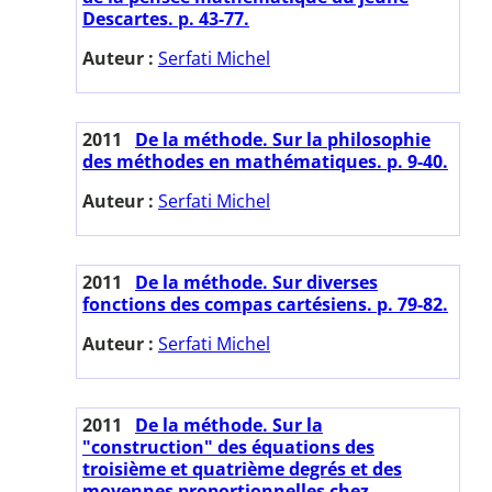
Descartes. p. 43-77.
Auteur :
Serfati Michel
2011
De la méthode. Sur la philosophie
des méthodes en mathématiques. p. 9-40.
Auteur :
Serfati Michel
2011
De la méthode. Sur diverses
fonctions des compas cartésiens. p. 79-82.
Auteur :
Serfati Michel
2011
De la méthode. Sur la
"construction" des équations des
troisième et quatrième degrés et des
moyennes proportionnelles chez