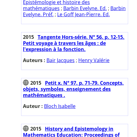
Epistémologie et histoire des
mathématiques
;
Barbin Evelyne. Ed.
;
Barbin
Evelyne. Préf.
;
Le Goff Jean-Pierre. Ed.
2015
Tangente Hors-série. N° 56. p. 12-15.
Petit voyage à travers les âges : de
l'expression à la fonction.
Auteurs :
Bair Jacques
;
Henry Valérie
2015
Petit x. N° 97. p. 71-79. Concepts,
objets, symboles, enseignement des
mathématiques .
Auteur :
Bloch Isabelle
2015
History and Epistemology in
Mathematics Education: Proceedings of