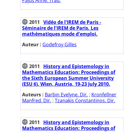
Pajus Anne. Trad.
2011
Vidéo de l'IREM de Paris -
Séminaire de l'IREM de Paris. Les
mathématiques mode d'emploi.
Auteur :
Godefroy Gilles
2011
History and Epistemology in
Mathematics Education: Proceedings of
the Sixth European Summer University
(ESU 6), Wien, Austria, 19-23 July 2010.
Auteurs :
Barbin Evelyne. Dir.
;
Kronfellner
Manfred. Dir.
;
Tzanakis Constantinos. Dir.
2011
History and Epistemology in
Mathematics Education: Proceedings of