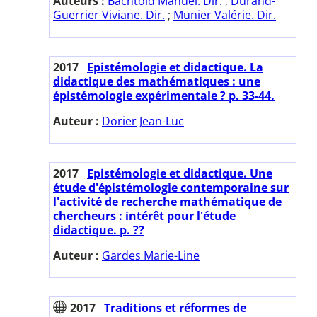
Auteurs :
Bächtold Manuel. Dir.
;
Durand-
Guerrier Viviane. Dir.
;
Munier Valérie. Dir.
2017
Epistémologie et didactique. La
didactique des mathématiques : une
épistémologie expérimentale ? p. 33-44.
Auteur :
Dorier Jean-Luc
2017
Epistémologie et didactique. Une
étude d'épistémologie contemporaine sur
l'activité de recherche mathématique de
chercheurs : intérêt pour l'étude
didactique. p. ??
Auteur :
Gardes Marie-Line
2017
Traditions et réformes de