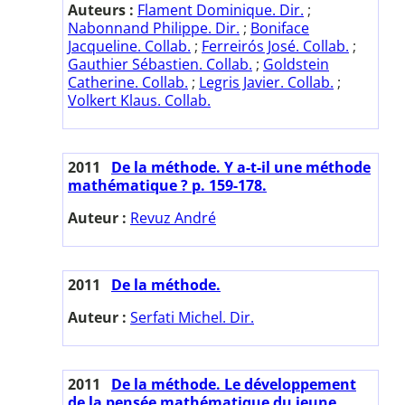
Auteurs :
Flament Dominique. Dir.
;
Nabonnand Philippe. Dir.
;
Boniface
Jacqueline. Collab.
;
Ferreirós José. Collab.
;
Gauthier Sébastien. Collab.
;
Goldstein
Catherine. Collab.
;
Legris Javier. Collab.
;
Volkert Klaus. Collab.
2011
De la méthode. Y a-t-il une méthode
mathématique ? p. 159-178.
Auteur :
Revuz André
2011
De la méthode.
Auteur :
Serfati Michel. Dir.
2011
De la méthode. Le développement
de la pensée mathématique du jeune