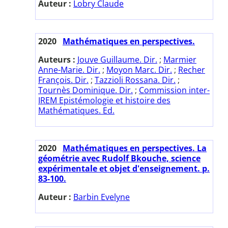
Auteur :
Lobry Claude
2020
Mathématiques en perspectives.
Auteurs :
Jouve Guillaume. Dir.
;
Marmier
Anne-Marie. Dir.
;
Moyon Marc. Dir.
;
Recher
François. Dir.
;
Tazzioli Rossana. Dir.
;
Tournès Dominique. Dir.
;
Commission inter-
IREM Epistémologie et histoire des
Mathématiques. Ed.
2020
Mathématiques en perspectives. La
géométrie avec Rudolf Bkouche, science
expérimentale et objet d'enseignement. p.
83-100.
Auteur :
Barbin Evelyne