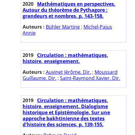
2020
Mathématiques en perspectives.
Autour du théorème de Pythagore :
grandeurs et nombres. p. 143-158.
Auteurs :
Bühler Martine
;
Michel-Pajus
Annie
2019
Circulation : mathématiques,
histoire, enseignement.
Auteurs :
Auvinet Jérôme. Dir.
;
Moussard
Guillaume. Dir.
;
Saint-Raymond Xavier. Dir.
2019
Circulation : mathématiques,
histoire, enseignement. Dialogisme
historique et Epistémologie. Sur une
approche bakhtinienne des textes
d'histoire des sciences. p. 139-155.