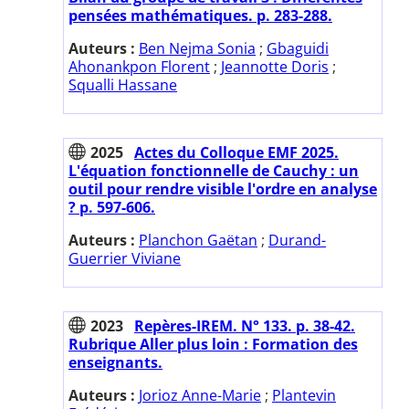
pensées mathématiques. p. 283-288.
Auteurs :
Ben Nejma Sonia
;
Gbaguidi
Ahonankpon Florent
;
Jeannotte Doris
;
Squalli Hassane
2025
Actes du Colloque EMF 2025.
L'équation fonctionnelle de Cauchy : un
outil pour rendre visible l'ordre en analyse
? p. 597-606.
Auteurs :
Planchon Gaëtan
;
Durand-
Guerrier Viviane
2023
Repères-IREM. N° 133. p. 38-42.
Rubrique Aller plus loin : Formation des
enseignants.
Auteurs :
Jorioz Anne-Marie
;
Plantevin