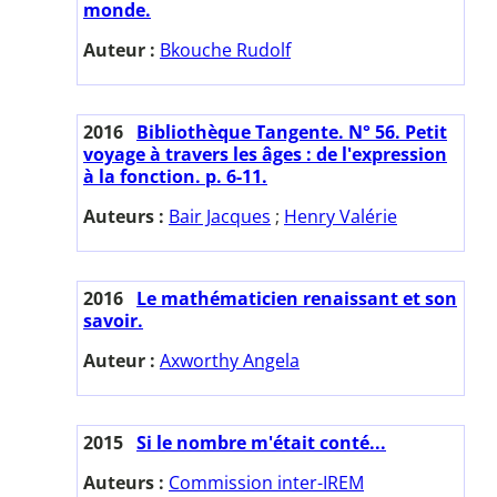
monde.
Auteur :
Bkouche Rudolf
2016
Bibliothèque Tangente. N° 56. Petit
voyage à travers les âges : de l'expression
à la fonction. p. 6-11.
Auteurs :
Bair Jacques
;
Henry Valérie
2016
Le mathématicien renaissant et son
savoir.
Auteur :
Axworthy Angela
2015
Si le nombre m'était conté...
Auteurs :
Commission inter-IREM