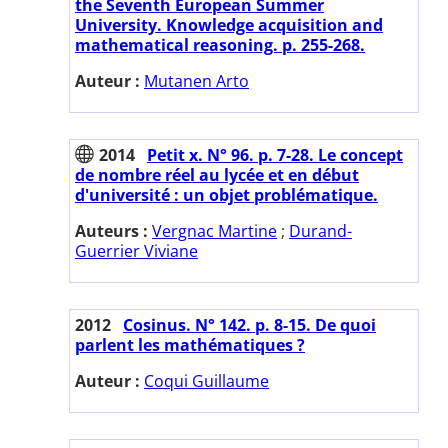
the Seventh European Summer
University. Knowledge acquisition and
mathematical reasoning. p. 255-268.
Auteur :
Mutanen Arto
2014
Petit x. N° 96. p. 7-28. Le concept
de nombre réel au lycée et en début
d'université : un objet problématique.
Auteurs :
Vergnac Martine
;
Durand-
Guerrier Viviane
2012
Cosinus. N° 142. p. 8-15. De quoi
parlent les mathématiques ?
Auteur :
Coqui Guillaume