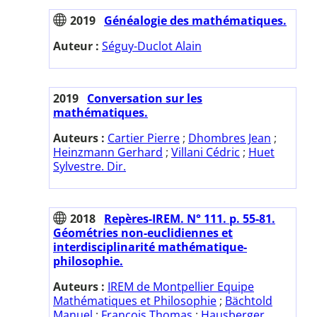
2019
Généalogie des mathématiques.
Auteur :
Séguy-Duclot Alain
2019
Conversation sur les
mathématiques.
Auteurs :
Cartier Pierre
;
Dhombres Jean
;
Heinzmann Gerhard
;
Villani Cédric
;
Huet
Sylvestre. Dir.
2018
Repères-IREM. N° 111. p. 55-81.
Géométries non-euclidiennes et
interdisciplinarité mathématique-
philosophie.
Auteurs :
IREM de Montpellier Equipe
Mathématiques et Philosophie
;
Bächtold
Manuel
;
François Thomas
;
Hausberger