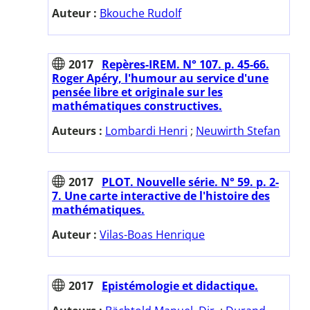
Auteur :
Bkouche Rudolf
2017
Repères-IREM. N° 107. p. 45-66.
Roger Apéry, l'humour au service d'une
pensée libre et originale sur les
mathématiques constructives.
Auteurs :
Lombardi Henri
;
Neuwirth Stefan
2017
PLOT. Nouvelle série. N° 59. p. 2-
7. Une carte interactive de l'histoire des
mathématiques.
Auteur :
Vilas-Boas Henrique
2017
Epistémologie et didactique.