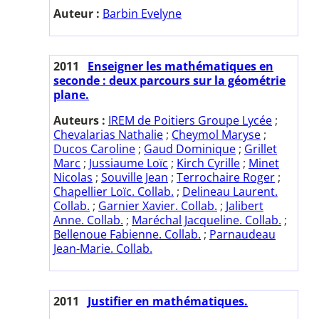
Auteur :
Barbin Evelyne
2011
Enseigner les mathématiques en
seconde : deux parcours sur la géométrie
plane.
Auteurs :
IREM de Poitiers Groupe Lycée
;
Chevalarias Nathalie
;
Cheymol Maryse
;
Ducos Caroline
;
Gaud Dominique
;
Grillet
Marc
;
Jussiaume Loïc
;
Kirch Cyrille
;
Minet
Nicolas
;
Souville Jean
;
Terrochaire Roger
;
Chapellier Loïc. Collab.
;
Delineau Laurent.
Collab.
;
Garnier Xavier. Collab.
;
Jalibert
Anne. Collab.
;
Maréchal Jacqueline. Collab.
;
Bellenoue Fabienne. Collab.
;
Parnaudeau
Jean-Marie. Collab.
2011
Justifier en mathématiques.