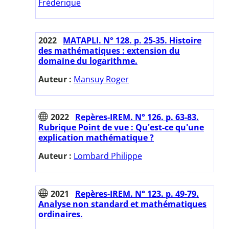
Frédérique
2022
MATAPLI. N° 128. p. 25-35. Histoire
des mathématiques : extension du
domaine du logarithme.
Auteur :
Mansuy Roger
2022
Repères-IREM. N° 126. p. 63-83.
Rubrique Point de vue : Qu'est-ce qu'une
explication mathématique ?
Auteur :
Lombard Philippe
2021
Repères-IREM. N° 123. p. 49-79.
Analyse non standard et mathématiques
ordinaires.