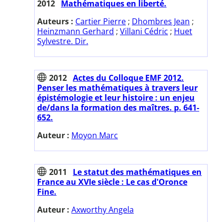
2012
Mathématiques en liberté.
Auteurs :
Cartier Pierre
;
Dhombres Jean
;
Heinzmann Gerhard
;
Villani Cédric
;
Huet
Sylvestre. Dir.
2012
Actes du Colloque EMF 2012.
Penser les mathématiques à travers leur
épistémologie et leur histoire : un enjeu
de/dans la formation des maîtres. p. 641-
652.
Auteur :
Moyon Marc
2011
Le statut des mathématiques en
France au XVIe siècle : Le cas d'Oronce
Fine.
Auteur :
Axworthy Angela