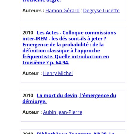
Auteurs :
Hamon Gérard
;
Degryse Lucette
2010
Les Actes - Colloque commissions
inter-IREM - les dés sont-ils à jeter ?
Emergence de la probabilité : de la
définition classique à l'approche
fréquentiste. Quelle introduction en
troisième ? p. 64-94.
Auteur :
Henry Michel
2010
La mort du devin, l'émergence du
démiurge.
Auteur :
Aubin Jean-Pierre