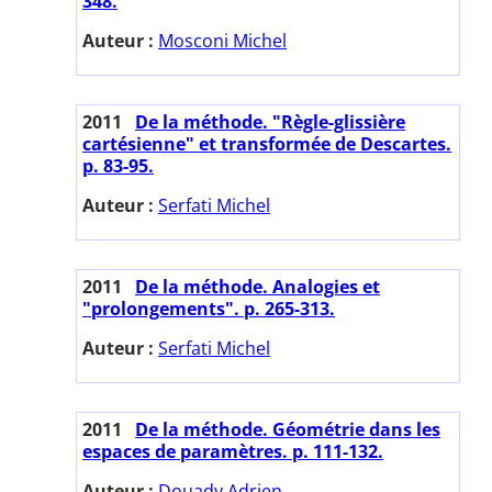
348.
Auteur :
Mosconi Michel
2011
De la méthode. "Règle-glissière
cartésienne" et transformée de Descartes.
p. 83-95.
Auteur :
Serfati Michel
2011
De la méthode. Analogies et
"prolongements". p. 265-313.
Auteur :
Serfati Michel
2011
De la méthode. Géométrie dans les
espaces de paramètres. p. 111-132.
Auteur :
Douady Adrien