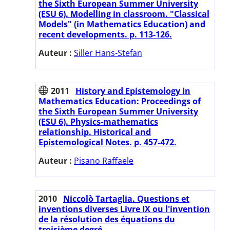
the Sixth European Summer University
(ESU 6). Modelling in classroom. "Classical
Models" (in Mathematics Education) and
recent developments. p. 113-126.
Auteur :
Siller Hans-Stefan
2011
History and Epistemology in
Mathematics Education: Proceedings of
the Sixth European Summer University
(ESU 6). Physics-mathematics
relationship. Historical and
Epistemological Notes. p. 457-472.
Auteur :
Pisano Raffaele
2010
Niccolò Tartaglia. Questions et
inventions diverses Livre IX ou l'invention
de la résolution des équations du
troisième degré.