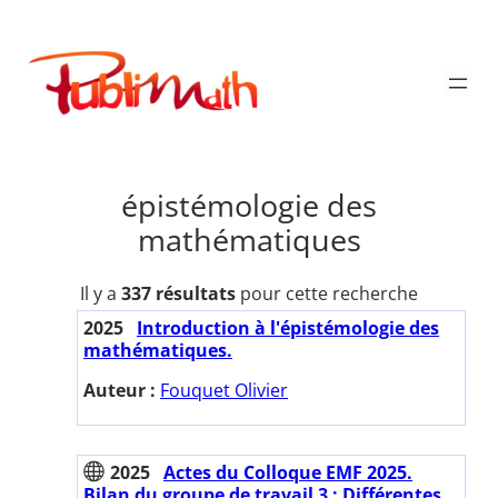
Aller
au
Publimath
contenu
épistémologie des
mathématiques
Il y a
337 résultats
pour cette recherche
2025
Introduction à l'épistémologie des
mathématiques.
Auteur :
Fouquet Olivier
2025
Actes du Colloque EMF 2025.
Bilan du groupe de travail 3 : Différentes