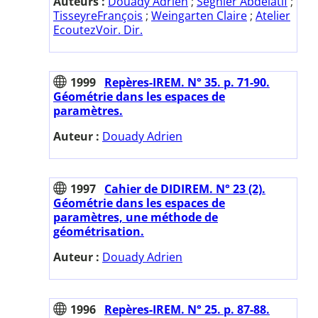
Auteurs :
Douady Adrien
;
Seghier Abdelatif
;
TisseyreFrançois
;
Weingarten Claire
;
Atelier
EcoutezVoir. Dir.
1999
Repères-IREM. N° 35. p. 71-90.
Géométrie dans les espaces de
paramètres.
Auteur :
Douady Adrien
1997
Cahier de DIDIREM. N° 23 (2).
Géométrie dans les espaces de
paramètres, une méthode de
géométrisation.
Auteur :
Douady Adrien
1996
Repères-IREM. N° 25. p. 87-88.