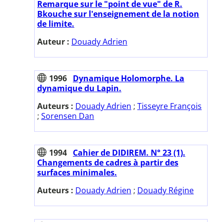
Remarque sur le "point de vue" de R.
Bkouche sur l'enseignement de la notion
de limite.
Auteur :
Douady Adrien
1996
Dynamique Holomorphe. La
dynamique du Lapin.
Auteurs :
Douady Adrien
;
Tisseyre François
;
Sorensen Dan
1994
Cahier de DIDIREM. N° 23 (1).
Changements de cadres à partir des
surfaces minimales.
Auteurs :
Douady Adrien
;
Douady Régine