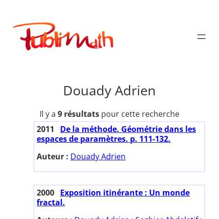
Aller
au
Publimath
contenu
Douady Adrien
Il y a
9 résultats
pour cette recherche
2011
De la méthode. Géométrie dans les
espaces de paramètres. p. 111-132.
Auteur :
Douady Adrien
2000
Exposition itinérante : Un monde
fractal.