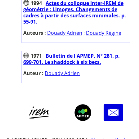
1994
Actes du colloque inter-IREM de
géométrie : Limoges. Changements de
cadres à partir des surfaces minimales. p.
55-91.
Auteurs :
Douady Adrien
;
Douady Régine
1971
Bulletin de l'APMEP. N° 281. p.
699-701. Le shaddock à six becs.
Auteur :
Douady Adrien