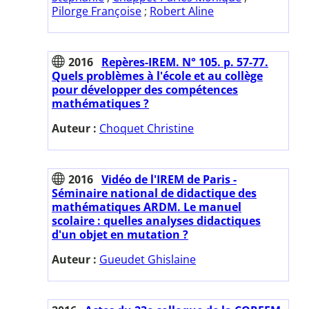
Pilorge Françoise
;
Robert Aline
2016
Repères-IREM. N° 105. p. 57-77.
Quels problèmes à l'école et au collège
pour développer des compétences
mathématiques ?
Auteur :
Choquet Christine
2016
Vidéo de l'IREM de Paris -
Séminaire national de didactique des
mathématiques ARDM. Le manuel
scolaire : quelles analyses didactiques
d'un objet en mutation ?
Auteur :
Gueudet Ghislaine