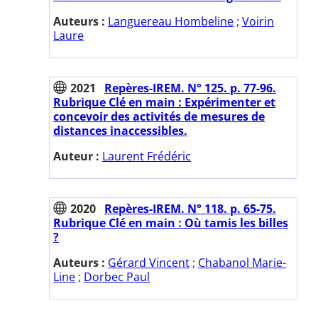
Auteurs :
Languereau Hombeline
;
Voirin
Laure
2021
Repères-IREM. N° 125. p. 77-96.
Rubrique Clé en main : Expérimenter et
concevoir des activités de mesures de
distances inaccessibles.
Auteur :
Laurent Frédéric
2020
Repères-IREM. N° 118. p. 65-75.
Rubrique Clé en main : Où tamis les billes
?
Auteurs :
Gérard Vincent
;
Chabanol Marie-
Line
;
Dorbec Paul