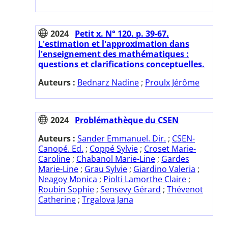
2024
Petit x. N° 120. p. 39-67.
L'estimation et l'approximation dans
l'enseignement des mathématiques :
questions et clarifications conceptuelles.
Auteurs :
Bednarz Nadine
;
Proulx Jérôme
2024
Problémathèque du CSEN
Auteurs :
Sander Emmanuel. Dir.
;
CSEN-
Canopé. Ed.
;
Coppé Sylvie
;
Croset Marie-
Caroline
;
Chabanol Marie-Line
;
Gardes
Marie-Line
;
Grau Sylvie
;
Giardino Valeria
;
Neagoy Monica
;
Piolti Lamorthe Claire
;
Roubin Sophie
;
Sensevy Gérard
;
Thévenot
Catherine
;
Trgalova Jana