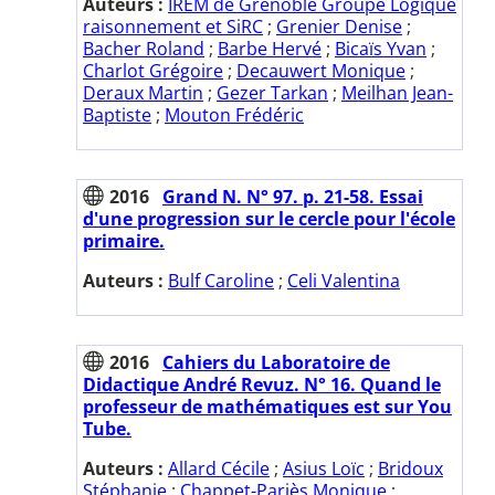
Auteurs :
IREM de Grenoble Groupe Logique
raisonnement et SiRC
;
Grenier Denise
;
Bacher Roland
;
Barbe Hervé
;
Bicaïs Yvan
;
Charlot Grégoire
;
Decauwert Monique
;
Deraux Martin
;
Gezer Tarkan
;
Meilhan Jean-
Baptiste
;
Mouton Frédéric
2016
Grand N. N° 97. p. 21-58. Essai
d'une progression sur le cercle pour l'école
primaire.
Auteurs :
Bulf Caroline
;
Celi Valentina
2016
Cahiers du Laboratoire de
Didactique André Revuz. N° 16. Quand le
professeur de mathématiques est sur You
Tube.
Auteurs :
Allard Cécile
;
Asius Loïc
;
Bridoux
Stéphanie
;
Chappet-Pariès Monique
;