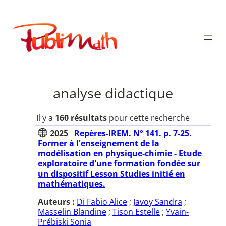
Aller
au
Publimath
contenu
analyse didactique
Il y a
160 résultats
pour cette recherche
2025
Repères-IREM. N° 141. p. 7-25.
Former à l'enseignement de la
modélisation en physique-chimie - Etude
exploratoire d'une formation fondée sur
un dispositif Lesson Studies initié en
mathématiques.
Auteurs :
Di Fabio Alice
;
Javoy Sandra
;
Masselin Blandine
;
Tison Estelle
;
Yvain-
Prébiski Sonia