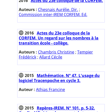
2016
Actes du 23e colloque de la CORFEM.
Auteurs :
Chesnais Aurélie. Dir.
;
Commission inter-IREM CORFEM. Ed.
2016
Actes du 23e colloque de la
CORFEM. Un regard sur les nombres à la
transition école - collège.
Auteurs :
Chambris Christine
;
Tempier
Frédérick
;
Allard Cécile
2015
Mathématice. N° 47. L'usage du
logiciel Tracenpoche en cycle 3.
Auteur :
Athias Francine
2015
Repères-IREM. N° 101. p. 5-32.