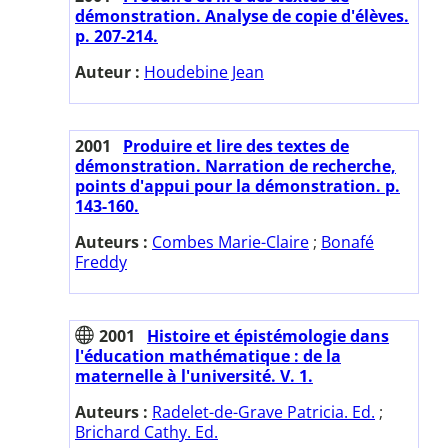
démonstration. Analyse de copie d'élèves.
p. 207-214.
Auteur :
Houdebine Jean
2001
Produire et lire des textes de
démonstration. Narration de recherche,
points d'appui pour la démonstration. p.
143-160.
Auteurs :
Combes Marie-Claire
;
Bonafé
Freddy
2001
Histoire et épistémologie dans
l'éducation mathématique : de la
maternelle à l'université. V. 1.
Auteurs :
Radelet-de-Grave Patricia. Ed.
;
Brichard Cathy. Ed.