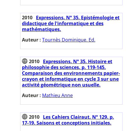
2010
Expressions. N° 35. Epistémologie et
didactique de l'informatique et des
mathématiques.
Auteur :
Tournès Dominique. Ed.
2010
Expressions. N° 35. Histoire et
philosophie des sciences. p. 119-145.
Comparaison des environnements papier-
crayon et informatique en cycle 3 sur une
activité géométrique non usuelle.
Auteur :
Mathieu Anne
2010
Les Cahiers Clairaut. N° 129. p.
17-19. Saisons et conceptions initiales.