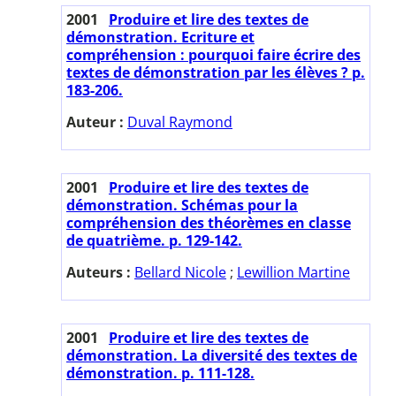
2001
Produire et lire des textes de
démonstration. Ecriture et
compréhension : pourquoi faire écrire des
textes de démonstration par les élèves ? p.
183-206.
Auteur :
Duval Raymond
2001
Produire et lire des textes de
démonstration. Schémas pour la
compréhension des théorèmes en classe
de quatrième. p. 129-142.
Auteurs :
Bellard Nicole
;
Lewillion Martine
2001
Produire et lire des textes de
démonstration. La diversité des textes de
démonstration. p. 111-128.