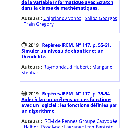
de la variable informatique avec Scratch
dans la classe de mathématiques.
Auteurs :
Chiprianov Vanéa
;
Saliba Georges
;
Train Grégory
2019
Repères-IREM. N° 117. p. 55-61.
Simuler un niveau de chantier et un
théodolite.
Auteurs :
Raymondaud Hubert
;
Manganelli
Stéphan
2019
Repères-IREM. N° 117. p. 35-54.
Aider à la compréhension des fonctions
avec un logiciel : les fonctions définies par
un algorithme.
Auteurs :
IREM de Rennes Groupe Casyopée
;
Halbert Roselyne
;
Lagrange Jean-Baptiste
;