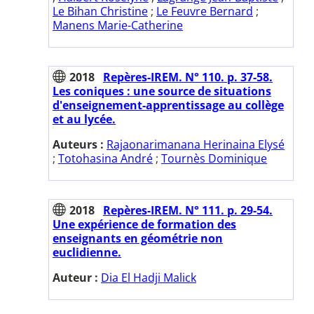
Le Bihan Christine
;
Le Feuvre Bernard
;
Manens Marie-Catherine
2018
Repères-IREM. N° 110. p. 37-58.
Les coniques : une source de situations
d'enseignement-apprentissage au collège
et au lycée.
Auteurs :
Rajaonarimanana Herinaina Elysé
;
Totohasina André
;
Tournès Dominique
2018
Repères-IREM. N° 111. p. 29-54.
Une expérience de formation des
enseignants en géométrie non
euclidienne.
Auteur :
Dia El Hadji Malick