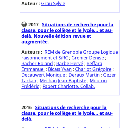
Auteur :
Grau Sylvie
2017
Situations de recherche pour la
classe, pour le collège et le lycée... et au-
delà. Nouvelle édition revue et
augmentée.
Auteurs :
IREM de Grenoble Groupe Logique
raisonnement et SiRC
;
Grenier Denise
;
Bacher Roland
;
Barbe Hervé
;
Beffara
Emmanuel
;
Bicaïs Yvan
;
Charlot Grégoire
;
Decauwert Monique
;
Deraux Martin
;
Gezer
Tarkan
;
Meilhan Jean-Baptiste
;
Mouton
Frédéric
;
Fabert Charlotte. Collab.
2016
Situations de recherche pour la
classe, pour le collège et le lycée... et au-
delà.