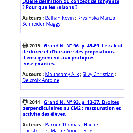
Quelle définition du concept de tangente
? Pour quelles raisons ?
Auteurs :
Balhan Kevin
;
Krysinska Mariza
;
Schneider Maggy
2015
Grand N. N° 96. p. 45-69. Le calcul
de durée et d'horaire : des propositions
d'enseignement aux pratiques
enseignantes.
Auteurs :
Mounsamy Alix
;
Silvy Christian
;
Delcroix Antoine
2014
Grand N. N° 93. p. 13-37. Droites
perpendiculaires au CM2 : restauration et
activité des élèves.
Auteurs :
Barrier Thomas
;
Hache
Christophe
;
Mathé Anne-Cécile