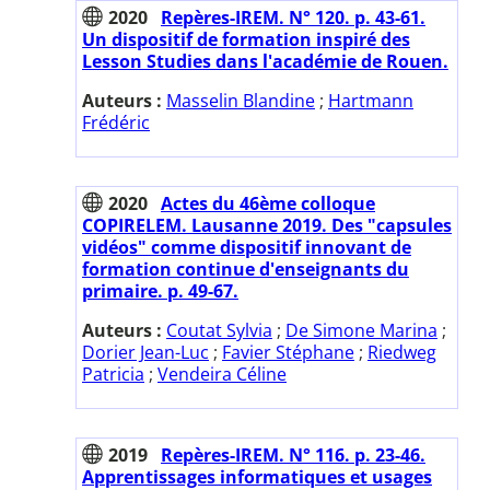
2020
Repères-IREM. N° 120. p. 43-61.
Un dispositif de formation inspiré des
Lesson Studies dans l'académie de Rouen.
Auteurs :
Masselin Blandine
;
Hartmann
Frédéric
2020
Actes du 46ème colloque
COPIRELEM. Lausanne 2019. Des "capsules
vidéos" comme dispositif innovant de
formation continue d'enseignants du
primaire. p. 49-67.
Auteurs :
Coutat Sylvia
;
De Simone Marina
;
Dorier Jean-Luc
;
Favier Stéphane
;
Riedweg
Patricia
;
Vendeira Céline
2019
Repères-IREM. N° 116. p. 23-46.
Apprentissages informatiques et usages