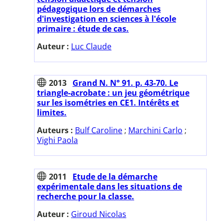
pédagogique lors de démarches
d'investigation en sciences à l'école
primaire : étude de cas.
Auteur :
Luc Claude
2013
Grand N. N° 91. p. 43-70. Le
triangle-acrobate : un jeu géométrique
sur les isométries en CE1. Intérêts et
limites.
Auteurs :
Bulf Caroline
;
Marchini Carlo
;
Vighi Paola
2011
Etude de la démarche
expérimentale dans les situations de
recherche pour la classe.
Auteur :
Giroud Nicolas