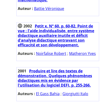
Auteur :
Battie Véronique
2002
Petit x. N° 60. p. 60-82. Point de
vue : l'aide individualisée, entre système
didactique auxiliaire inutile et déficit
d'analyse didactique entravant son
efficacité et son développement.
Auteurs :
Noirfalise Robert
;
Matheron Yves
2001
Produire et lire des textes de
démonstration. Quelques phénomènes
didactiques mis en évidence par
l'utilisation du logiciel DEFI. p. 255-266.
Auteurs :
El Gass Bahia
;
Giorgiutti Italo