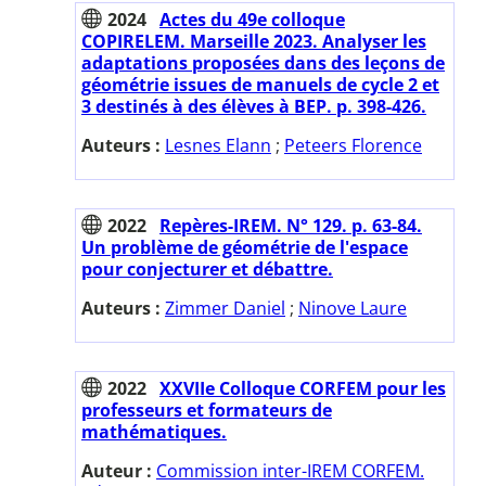
2024
Actes du 49e colloque
COPIRELEM. Marseille 2023. Analyser les
adaptations proposées dans des leçons de
géométrie issues de manuels de cycle 2 et
3 destinés à des élèves à BEP. p. 398-426.
Auteurs :
Lesnes Elann
;
Peteers Florence
2022
Repères-IREM. N° 129. p. 63-84.
Un problème de géométrie de l'espace
pour conjecturer et débattre.
Auteurs :
Zimmer Daniel
;
Ninove Laure
2022
XXVIIe Colloque CORFEM pour les
professeurs et formateurs de
mathématiques.
Auteur :
Commission inter-IREM CORFEM.