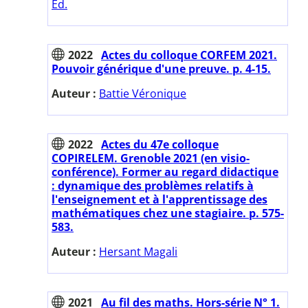
Ed.
2022
Actes du colloque CORFEM 2021.
Pouvoir générique d'une preuve. p. 4-15.
Auteur :
Battie Véronique
2022
Actes du 47e colloque
COPIRELEM. Grenoble 2021 (en visio-
conférence). Former au regard didactique
: dynamique des problèmes relatifs à
l'enseignement et à l'apprentissage des
mathématiques chez une stagiaire. p. 575-
583.
Auteur :
Hersant Magali
2021
Au fil des maths. Hors-série N° 1.