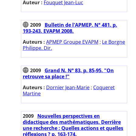
Auteur :
Fouquet Jean-Luc
2009
Bulletin de l'APMEP. N° 481. p.
193-243. EVAPM 2008.
Auteurs :
APMEP Groupe EVAPM
;
Le Borgne
Philippe. Dir.
2009
Grand N. N° 83. p. 85-95. "On
retrouve sa place !"
Auteurs :
Dornier Jean-Marie
;
Coqueret
Martine
2009
Nouvelles perspectives en
didactique des mathématiques. Derrière
une recherche : Quelles actions et quelles
réflexions ? p. 163-174.