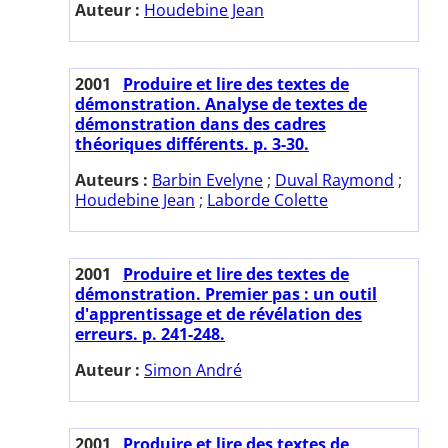
Auteur :
Houdebine Jean
2001
Produire et lire des textes de
démonstration. Analyse de textes de
démonstration dans des cadres
théoriques différents. p. 3-30.
Auteurs :
Barbin Evelyne
;
Duval Raymond
;
Houdebine Jean
;
Laborde Colette
2001
Produire et lire des textes de
démonstration. Premier pas : un outil
d'apprentissage et de révélation des
erreurs. p. 241-248.
Auteur :
Simon André
2001
Produire et lire des textes de