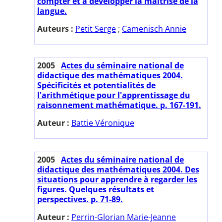
compter et à développer la maîtrise de la
langue.
Auteurs :
Petit Serge
;
Camenisch Annie
2005
Actes du séminaire national de
didactique des mathématiques 2004.
Spécificités et potentialités de
l'arithmétique pour l'apprentissage du
raisonnement mathématique. p. 167-191.
Auteur :
Battie Véronique
2005
Actes du séminaire national de
didactique des mathématiques 2004. Des
situations pour apprendre à regarder les
figures. Quelques résultats et
perspectives. p. 71-89.
Auteur :
Perrin-Glorian Marie-Jeanne