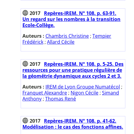
2017
Repères-IREM. N° 108. p. 63-91.
Un regard sur les nombres à la transition
Ecole-Collège.
Auteurs :
Chambris Christine
;
Tempier
Frédérick
;
Allard Cécile
2017
Repères-IREM. N° 108. p. 5-25. Des
ressources pour une pratique régulière de
la géométrie dynamique aux cycles 2 et 3.
Auteurs :
IREM de Lyon Groupe Numatécol
;
Franquet Alexandre
;
Nigon Cécile
;
Simand
Anthony
;
Thomas René
2017
Repères-IREM. N° 108. p. 41-62.
Modélisation : le cas des fonctions affines.