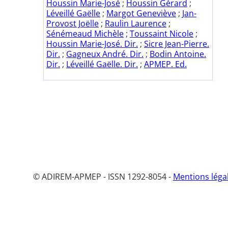
Houssin Marie-José
;
Houssin Gérard
;
Léveillé Gaëlle
;
Margot Geneviève
;
Jan-
Provost Joëlle
;
Raulin Laurence
;
Sénémeaud Michèle
;
Toussaint Nicole
;
Houssin Marie-José. Dir.
;
Sicre Jean-Pierre.
Dir.
;
Gagneux André. Dir.
;
Bodin Antoine.
Dir.
;
Léveillé Gaëlle. Dir.
;
APMEP. Ed.
© ADIREM-APMEP - ISSN 1292-8054 -
Mentions léga