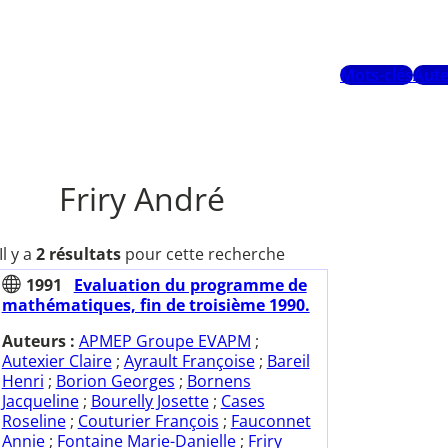
Mots-clés
Aute
Friry André
Il y a
2 résultats
pour cette recherche
1991
Evaluation du programme de
mathématiques, fin de troisième 1990.
Auteurs :
APMEP Groupe EVAPM
;
Autexier Claire
;
Ayrault Françoise
;
Bareil
Henri
;
Borion Georges
;
Bornens
Jacqueline
;
Bourelly Josette
;
Cases
Roseline
;
Couturier François
;
Fauconnet
Annie
;
Fontaine Marie-Danielle
;
Friry