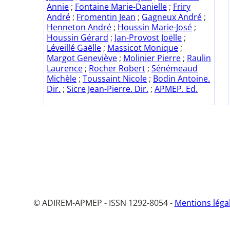
Annie
;
Fontaine Marie-Danielle
;
Friry
André
;
Fromentin Jean
;
Gagneux André
;
Henneton André
;
Houssin Marie-José
;
Houssin Gérard
;
Jan-Provost Joëlle
;
Léveillé Gaëlle
;
Massicot Monique
;
Margot Geneviève
;
Molinier Pierre
;
Raulin
Laurence
;
Rocher Robert
;
Sénémeaud
Michèle
;
Toussaint Nicole
;
Bodin Antoine.
Dir.
;
Sicre Jean-Pierre. Dir.
;
APMEP. Ed.
© ADIREM-APMEP - ISSN 1292-8054 -
Mentions léga