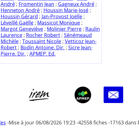
André
;
Fromentin Jean
;
Gagneux André
;
Henneton André
;
Houssin Marie-José
;
Houssin Gérard
;
Jan-Provost Joëlle
;
Léveillé Gaëlle
;
Massicot Monique
;
Margot Geneviève
;
Molinier Pierre
;
Raulin
Laurence
;
Rocher Robert
;
Sénémeaud
Michèle
;
Toussaint Nicole
;
Vetticoz Jean-
Robert
;
Bodin Antoine. Dir.
;
Sicre Jean-
Pierre. Dir.
;
APMEP. Ed.
les
-
Mise à jour 06/08/2026 19:23 -
42558 fiches -
17163 dans 