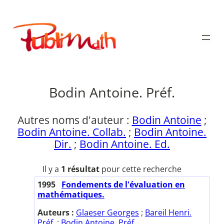
Aller
au
Publimath
contenu
Bodin Antoine. Préf.
Autres noms d'auteur :
Bodin Antoine
;
Bodin Antoine. Collab.
;
Bodin Antoine.
Dir.
;
Bodin Antoine. Ed.
Il y a
1 résultat
pour cette recherche
1995
Fondements de l'évaluation en
mathématiques.
Auteurs :
Glaeser Georges
;
Bareil Henri.
Préf.
;
Bodin Antoine. Préf.