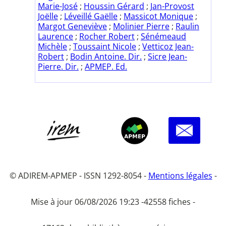
Marie-José
;
Houssin Gérard
;
Jan-Provost
Joëlle
;
Léveillé Gaëlle
;
Massicot Monique
;
Margot Geneviève
;
Molinier Pierre
;
Raulin
Laurence
;
Rocher Robert
;
Sénémeaud
Michèle
;
Toussaint Nicole
;
Vetticoz Jean-
Robert
;
Bodin Antoine. Dir.
;
Sicre Jean-
Pierre. Dir.
;
APMEP. Ed.
© ADIREM-APMEP - ISSN 1292-8054 -
Mentions légales
-
Mise à jour 06/08/2026 19:23 -
42558 fiches -