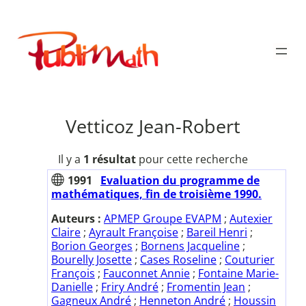
Aller
au
Publimath
contenu
Vetticoz Jean-Robert
Il y a
1 résultat
pour cette recherche
1991
Evaluation du programme de
mathématiques, fin de troisième 1990.
Auteurs :
APMEP Groupe EVAPM
;
Autexier
Claire
;
Ayrault Françoise
;
Bareil Henri
;
Borion Georges
;
Bornens Jacqueline
;
Bourelly Josette
;
Cases Roseline
;
Couturier
François
;
Fauconnet Annie
;
Fontaine Marie-
Danielle
;
Friry André
;
Fromentin Jean
;
Gagneux André
;
Henneton André
;
Houssin