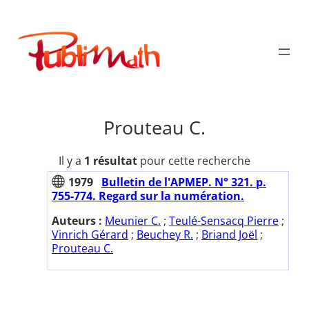
Aller
au
Publimath
contenu
Prouteau C.
Il y a
1 résultat
pour cette recherche
1979
Bulletin de l'APMEP. N° 321. p.
755-774. Regard sur la numération.
Auteurs :
Meunier C.
;
Teulé-Sensacq Pierre
;
Vinrich Gérard
;
Beuchey R.
;
Briand Joël
;
Prouteau C.