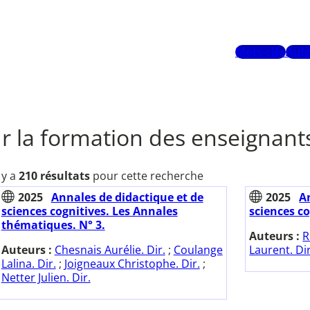
Mots-clés
Aute
ur la formation des enseignant
l y a
210 résultats
pour cette recherche
2025
Annales de didactique et de
2025
A
sciences cognitives. Les Annales
sciences co
thématiques. N° 3.
Auteurs :
R
Auteurs :
Chesnais Aurélie. Dir.
;
Coulange
Laurent. Dir
Lalina. Dir.
;
Joigneaux Christophe. Dir.
;
Netter Julien. Dir.