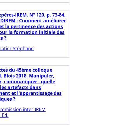
pères-IREM. N° 120. p. 73-84.
ADIREM : Comment améliorer
é et la pertinence des actions
ur la formation initiale des
s ?
natier Stéphane
ctes du 45ème colloque
 Blois 2018. Manipuler,
r, communiquer : quelle
les artefacts dans
ment et l'apprentissage des
ques ?
mmission inter-IREM
 Ed.