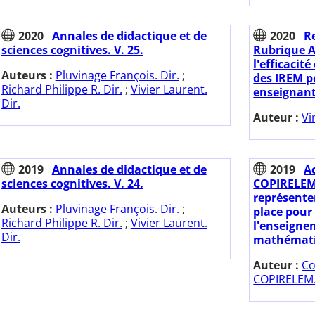
2020
Annales de didactique et de
2020
Re
sciences cognitives. V. 25.
Rubrique 
l'efficacit
Auteurs :
Pluvinage François. Dir.
;
des IREM po
Richard Philippe R. Dir.
;
Vivier Laurent.
enseignant
Dir.
Auteur :
Vi
2019
Annales de didactique et de
2019
A
sciences cognitives. V. 24.
COPIRELEM.
représente
Auteurs :
Pluvinage François. Dir.
;
place pour 
Richard Philippe R. Dir.
;
Vivier Laurent.
l'enseigne
Dir.
mathémati
Auteur :
Co
COPIRELEM.