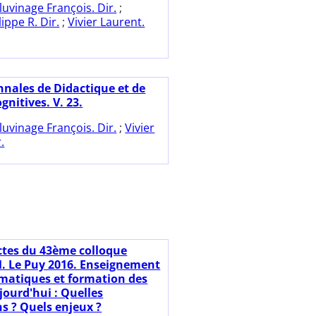
luvinage François. Dir.
;
ippe R. Dir.
;
Vivier Laurent.
nnales de Didactique et de
gnitives. V. 23.
luvinage François. Dir.
;
Vivier
.
ctes du 43ème colloque
 Le Puy 2016. Enseignement
atiques et formation des
jourd'hui : Quelles
ns ? Quels enjeux ?