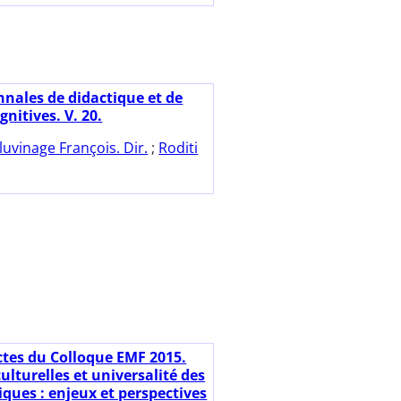
nnales de didactique et de
gnitives. V. 20.
luvinage François. Dir.
;
Roditi
ctes du Colloque EMF 2015.
culturelles et universalité des
ues : enjeux et perspectives