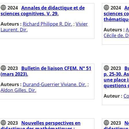
2024
Annales de didactique et de
2024
A
sciences cognitives. V. 29.
sciences co
thématique
Auteurs :
Richard Philippe R. Dir.
;
Vivier
Laurent. Dir.
Auteurs :
A
Cécile de. D
2023
Bulletin de liaison CFEM. N° 51
2023
Bu
(mars 2023).
p. 25-30. 
une place 
Auteurs :
Durand-Guerrier Viviane. Dir.
;
questions 
Aldon Gilles. Dir.
Auteur :
Co
2023
Nouvelles perspectives en
2023
N
didactique des mathématiques :
didactique