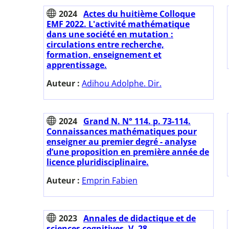
2024
Actes du huitième Colloque
EMF 2022. L'activité mathématique
dans une société en mutation :
circulations entre recherche,
formation, enseignement et
apprentissage.
Auteur :
Adihou Adolphe. Dir.
2024
Grand N. N° 114. p. 73-114.
Connaissances mathématiques pour
enseigner au premier degré - analyse
d’une proposition en première année de
licence pluridisciplinaire.
Auteur :
Emprin Fabien
2023
Annales de didactique et de
sciences cognitives. V. 28.