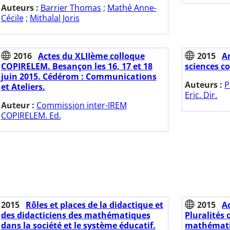
Auteurs :
Barrier Thomas
;
Mathé Anne-
Cécile
;
Mithalal Joris
2016
Actes du XLIIème colloque
2015
A
COPIRELEM. Besançon les 16, 17 et 18
sciences co
juin 2015. Cédérom : Communications
Auteurs :
P
et Ateliers.
Eric. Dir.
Auteur :
Commission inter-IREM
COPIRELEM. Ed.
2015
Rôles et places de la didactique et
2015
A
des didacticiens des mathématiques
Pluralités 
dans la société et le système éducatif.
mathématiq