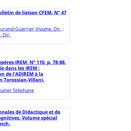
lletin de liaison CFEM. N° 47
urand-Guerrier Viviane. Dir.
;
. Dir.
pères-IREM. N° 110. p. 78-88.
ie dans les IREM :
on de l'ADIREM à la
 Torossian-Villani.
natier Stéphane
nnales de Didactique et de
ognitives. Volume spécial
ench.