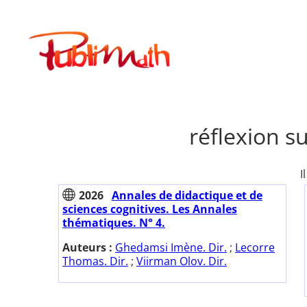
Aller
au
Publimath
contenu
réflexion s
I
2026
Annales de didactique et de
sciences cognitives. Les Annales
thématiques. N° 4.
Auteurs :
Ghedamsi Imène. Dir.
;
Lecorre
Thomas. Dir.
;
Viirman Olov. Dir.