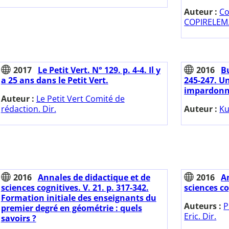
Auteur :
Co
COPIRELEM.
2017
Le Petit Vert. N° 129. p. 4-4. Il y
2016
Bu
a 25 ans dans le Petit Vert.
245-247. 
impardonn
Auteur :
Le Petit Vert Comité de
rédaction. Dir.
Auteur :
Ku
2016
Annales de didactique et de
2016
A
sciences cognitives. V. 21. p. 317-342.
sciences co
Formation initiale des enseignants du
Auteurs :
P
premier degré en géométrie : quels
Eric. Dir.
savoirs ?