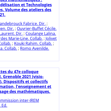
délisation et Technologies
. Volume des ateliers des
21.
andebrouck Fabrice. Dir.
;
en. Dir.
;
Ouvrier-Buffet Cécile.
 Laurent. Dir.
;
Coulange Lalina.
des Marie-Line. Collab.
;
Jolivet
Collab.
;
Kouki Rahim. Collab.
;
a. Collab.
;
Romo Avenilde.
ctes du 47e colloque
 Grenoble 2021 (visio-
. Dispositifs et collectifs
rmation, l'enseignement et
ssage des mathématiques.
mmission inter-IREM
 Ed.