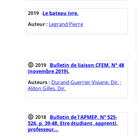
2019
Le bateau ivre.
Auteur :
Legrand Pierre
2019
Bulletin de liaison CFEM. N° 48
(novembre 2019).
Auteurs :
Durand-Guerrier Viviane. Dir.
;
Aldon Gilles. Dir.
2018
Bulletin de l'APMEP. N° 525-
526. p. 39-48. Etre étudiant, apprenti,
professeur...