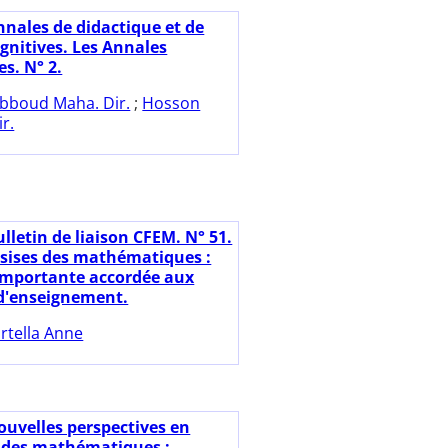
nnales de didactique et de
gnitives. Les Annales
s. N° 2.
bboud Maha. Dir.
;
Hosson
ir.
lletin de liaison CFEM. N° 51.
Assises des mathématiques :
importante accordée aux
d'enseignement.
rtella Anne
ouvelles perspectives en
 des mathématiques :