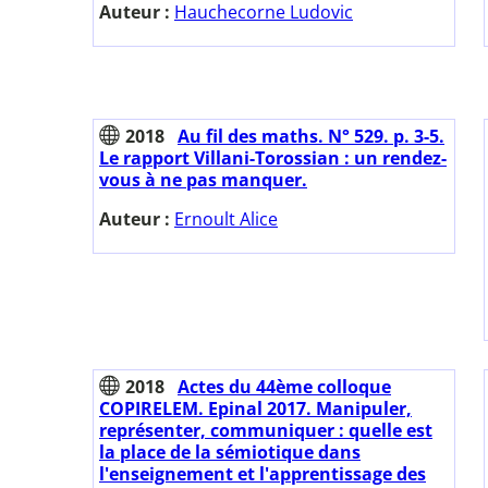
Auteur :
Hauchecorne Ludovic
2018
Au fil des maths. N° 529. p. 3-5.
Le rapport Villani-Torossian : un rendez-
vous à ne pas manquer.
Auteur :
Ernoult Alice
2018
Actes du 44ème colloque
COPIRELEM. Epinal 2017. Manipuler,
représenter, communiquer : quelle est
la place de la sémiotique dans
l'enseignement et l'apprentissage des