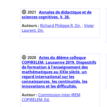
2021
Annales de didactique et de
sciences cognitives. V. 26.
Auteurs :
Richard Philippe R. Dir.
;
Vivier
Laurent. Dir.
2020
Actes du 46ème colloque
COPIRELEM. Lausanne 2019. Dispositifs
de formation à l'enseignement des
mathématiques au XXIe siècle, un
regard international sur les
connaissances, les continuités, les
innovations et les difficultés.
Auteur :
Commission inter-IREM
COPIRELEM. Ed.