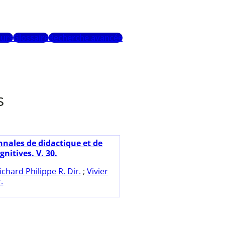
urs
Glossaire
Recherche avancée
s
nnales de didactique et de
gnitives. V. 30.
ichard Philippe R. Dir.
;
Vivier
.