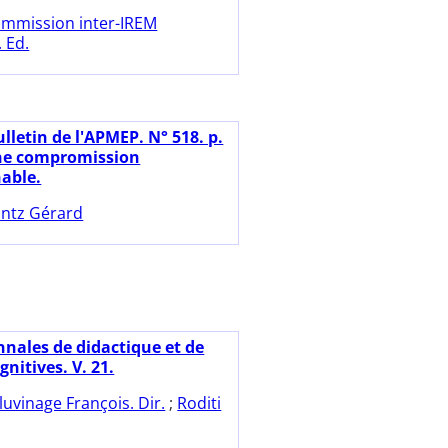
mmission inter-IREM
 Ed.
lletin de l'APMEP. N° 518. p.
Une compromission
able.
ntz Gérard
nnales de didactique et de
gnitives. V. 21.
luvinage François. Dir.
;
Roditi