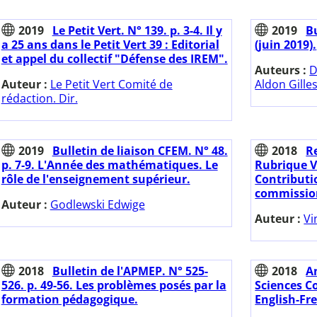
2019
Le Petit Vert. N° 139. p. 3-4. Il y
2019
Bu
a 25 ans dans le Petit Vert 39 : Editorial
(juin 2019).
et appel du collectif "Défense des IREM".
Auteurs :
D
Auteur :
Le Petit Vert Comité de
Aldon Gilles
rédaction. Dir.
2019
Bulletin de liaison CFEM. N° 48.
2018
Re
p. 7-9. L'Année des mathématiques. Le
Rubrique V
rôle de l'enseignement supérieur.
Contributi
commission
Auteur :
Godlewski Edwige
Auteur :
Vi
2018
Bulletin de l'APMEP. N° 525-
2018
A
526. p. 49-56. Les problèmes posés par la
Sciences C
formation pédagogique.
English-Fr