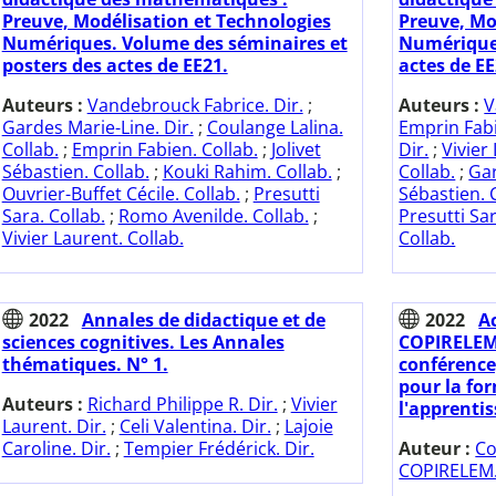
Preuve, Modélisation et Technologies
Preuve, Mo
Numériques. Volume des séminaires et
Numériques
posters des actes de EE21.
actes de EE
Auteurs :
Vandebrouck Fabrice. Dir.
;
Auteurs :
V
Gardes Marie-Line. Dir.
;
Coulange Lalina.
Emprin Fabi
Collab.
;
Emprin Fabien. Collab.
;
Jolivet
Dir.
;
Vivier
Sébastien. Collab.
;
Kouki Rahim. Collab.
;
Collab.
;
Gar
Ouvrier-Buffet Cécile. Collab.
;
Presutti
Sébastien. 
Sara. Collab.
;
Romo Avenilde. Collab.
;
Presutti Sar
Vivier Laurent. Collab.
Collab.
2022
Annales de didactique et de
2022
A
sciences cognitives. Les Annales
COPIRELEM.
thématiques. N° 1.
conférence)
pour la fo
Auteurs :
Richard Philippe R. Dir.
;
Vivier
l'apprenti
Laurent. Dir.
;
Celi Valentina. Dir.
;
Lajoie
Caroline. Dir.
;
Tempier Frédérick. Dir.
Auteur :
Co
COPIRELEM.