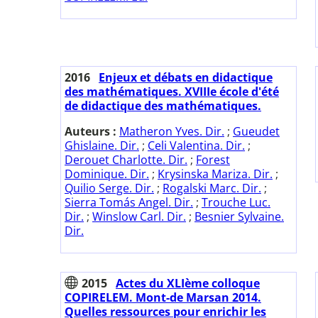
2016
Enjeux et débats en didactique
des mathématiques. XVIIIe école d'été
de didactique des mathématiques.
Auteurs :
Matheron Yves. Dir.
;
Gueudet
Ghislaine. Dir.
;
Celi Valentina. Dir.
;
Derouet Charlotte. Dir.
;
Forest
Dominique. Dir.
;
Krysinska Mariza. Dir.
;
Quilio Serge. Dir.
;
Rogalski Marc. Dir.
;
Sierra Tomás Angel. Dir.
;
Trouche Luc.
Dir.
;
Winslow Carl. Dir.
;
Besnier Sylvaine.
Dir.
2015
Actes du XLIème colloque
COPIRELEM. Mont-de Marsan 2014.
Quelles ressources pour enrichir les