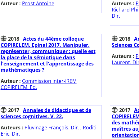
Auteur :
Prost Antoine
Auteurs :
P
Richard Phil
Dir.
2018
Actes du 44ème colloque
2018
A
COPIRELEM. Epinal 2017. Manipuler,
Sciences Co
représenter, communiquer : quelle est
Auteurs :
P
la place de la sémiotique dans
Laurent. Dir
l'enseignement et l'apprentissage des
mathématiques ?
Auteur :
Commission inter-IREM
COPIRELEM. Ed.
2017
Annales de didactique et de
2017
A
sciences cognitives. V. 22.
COPIRELEM.
des mathém
Auteurs :
Pluvinage François. Dir.
;
Roditi
maîtres au
Eric. Dir.
orientatio