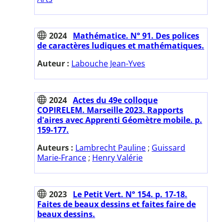
2024
Mathématice. N° 91. Des polices
de caractères ludiques et mathématiques.
Auteur :
Labouche Jean-Yves
2024
Actes du 49e colloque
COPIRELEM. Marseille 2023. Rapports
d'aires avec Apprenti Géomètre mobile. p.
159-177.
Auteurs :
Lambrecht Pauline
;
Guissard
Marie-France
;
Henry Valérie
2023
Le Petit Vert. N° 154. p. 17-18.
Faites de beaux dessins et faites faire de
beaux dessins.