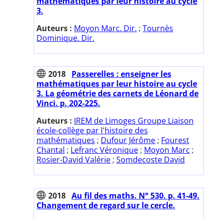
mathématiques par leur histoire au cycle
3.
Auteurs :
Moyon Marc. Dir.
;
Tournès
Dominique. Dir.
2018
Passerelles : enseigner les
mathématiques par leur histoire au cycle
3. La géométrie des carnets de Léonard de
Vinci. p. 202-225.
Auteurs :
IREM de Limoges Groupe Liaison
école-collège par l'histoire des
mathématiques
;
Dufour Jérôme
;
Fourest
Chantal
;
Lefranc Véronique
;
Moyon Marc
;
Rosier-David Valérie
;
Somdecoste David
2018
Au fil des maths. N° 530. p. 41-49.
Changement de regard sur le cercle.