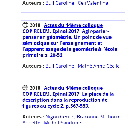
Auteurs :
Bulf Caroline
;
Celi Valentina
2018
Actes du 44ème colloque
COPIRELEM. Epinal 2017. Agir-parler-
penser en géométrie. Un point de vue
sémiotique sur l'enseignement et
l'apprentissage de la géométrie à l'école
primaire p. 29-56.
Auteurs :
Bulf Caroline
;
Mathé Anne-Cécile
2018
Actes du 44ème colloque
COPIRELEM. Epinal 2017. La place de la
description dans la reproduction de
figures au cycle 2. p.567-583.
Auteurs :
Nigon Cécile
;
Braconne-Michoux
Annette
;
Michot Sandrine