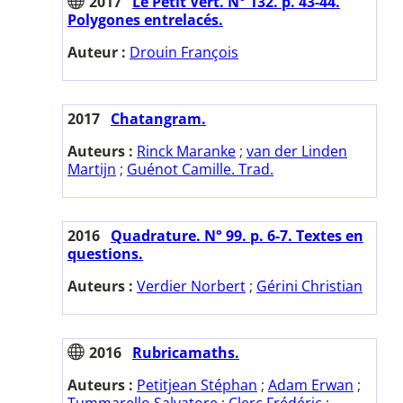
2017
Le Petit Vert. N° 132. p. 43-44.
Polygones entrelacés.
Auteur :
Drouin François
2017
Chatangram.
Auteurs :
Rinck Maranke
;
van der Linden
Martijn
;
Guénot Camille. Trad.
2016
Quadrature. N° 99. p. 6-7. Textes en
questions.
Auteurs :
Verdier Norbert
;
Gérini Christian
2016
Rubricamaths.
Auteurs :
Petitjean Stéphan
;
Adam Erwan
;
Tummarello Salvatore
;
Clerc Frédéric
;