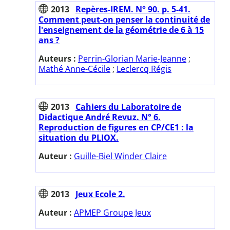
2013
Repères-IREM. N° 90. p. 5-41.
Comment peut-on penser la continuité de
l'enseignement de la géométrie de 6 à 15
ans ?
Auteurs :
Perrin-Glorian Marie-Jeanne
;
Mathé Anne-Cécile
;
Leclercq Régis
2013
Cahiers du Laboratoire de
Didactique André Revuz. N° 6.
Reproduction de figures en CP/CE1 : la
situation du PLIOX.
Auteur :
Guille-Biel Winder Claire
2013
Jeux Ecole 2.
Auteur :
APMEP Groupe Jeux