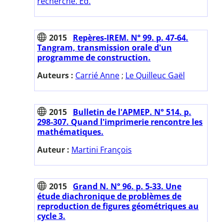
recherche. Ed.
2015
Repères-IREM. N° 99. p. 47-64.
Tangram, transmission orale d'un
programme de construction.
Auteurs :
Carrié Anne
;
Le Quilleuc Gaël
2015
Bulletin de l'APMEP. N° 514. p.
298-307. Quand l'imprimerie rencontre les
mathématiques.
Auteur :
Martini François
2015
Grand N. N° 96. p. 5-33. Une
étude diachronique de problèmes de
reproduction de figures géométriques au
cycle 3.