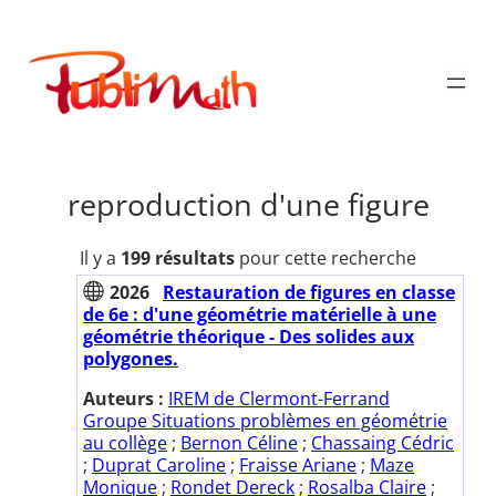
Aller
au
Publimath
contenu
reproduction d'une figure
Il y a
199 résultats
pour cette recherche
2026
Restauration de figures en classe
de 6e : d'une géométrie matérielle à une
géométrie théorique - Des solides aux
polygones.
Auteurs :
IREM de Clermont-Ferrand
Groupe Situations problèmes en géométrie
au collège
;
Bernon Céline
;
Chassaing Cédric
;
Duprat Caroline
;
Fraisse Ariane
;
Maze
Monique
;
Rondet Dereck
;
Rosalba Claire
;