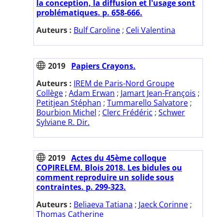
la conception, la diffusion et l'usage sont
problématiques. p. 658-666.
Auteurs :
Bulf Caroline
;
Celi Valentina
2019
Papiers Crayons.
Auteurs :
IREM de Paris-Nord Groupe
Collège
;
Adam Erwan
;
Jamart Jean-François
;
Petitjean Stéphan
;
Tummarello Salvatore
;
Bourbion Michel
;
Clerc Frédéric
;
Schwer
Sylviane R. Dir.
2019
Actes du 45ème colloque
COPIRELEM. Blois 2018. Les bidules ou
comment reproduire un solide sous
contraintes. p. 299-323.
Auteurs :
Beliaeva Tatiana
;
Jaeck Corinne
;
Thomas Catherine