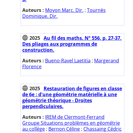
Auteurs :
Moyon Marc. Dir.
;
Tournès
Dominique. Dir.
2025
Au fil des maths. N° 556. p. 27-37.
Des pliages aux programmes de
construction.
Auteurs :
Bueno-Ravel Laetitia
;
Margerand
Florence
2025
Restauration de figures en classe
de 6e : d'une géométrie matérielle à une
géométrie théorique - Droites
perpendiculaires.
Auteurs :
IREM de Clermont-Ferrand
Groupe Situations problèmes en géométrie
au collège
;
Bernon Céline
;
Chassaing Cédric