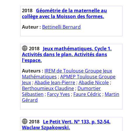
2018
Géométrie de la maternelle au
collège avec la Moisson des formes.
Auteur :
Bettinelli Bernard
2018
Jeux mathématiques. Cycle 1.
Activités dans le plan. Activités dans
l'espace.
Auteurs :
IREM de Toulouse Groupe Jeux
Mathématiques
;
APMEP Toulouse Groupe
Jeux
;
Abadie Jean-Pierre
;
Abadie Nicole
;
Berthoumieux Claudine
;
Dumortier
Sébastien
;
Farcy Yves
;
Faure Cédric
;
Martin
Gérard
2018
Le Petit Vert. N° 133. p. 52-54.
Waclaw Szpakowski.