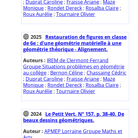
;
Duprat Caroline
;
Fraisse Ariane
;
Maze
Monique
;
Rondet Dereck
;
Rosalba Claire
;
Roux Aurélie
;
Tournaire Olivier
2025
Restauration de figures en classe
de 6e : d'une géométrie matérielle à une
géométrie théorique - Alignement.
Auteurs :
IREM de Clermont-Ferrand
Groupe Situations problèmes en géométrie
au collège
;
Bernon Céline
;
Chassaing Cédric
;
Duprat Caroline
;
Fraisse Ariane
;
Maze
Monique
;
Rondet Dereck
;
Rosalba Claire
;
Roux Aurélie
;
Tournaire Olivier
2024
Le Petit Vert. N° 157. p. 38-40. De
beaux dessins géométriques.
Auteur :
APMEP Lorraine Groupe Maths et
Arts