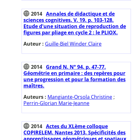
2014
Annales de didactique et de
sciences cognitives. V. 19. p. 103-128.
Etude d'une situation de reproduction de
figures par pliage en cycle 2 : le PLIOX.
Auteur :
Guille-Biel Winder Claire
2014
Grand N. N° 94. p. 47-77.
Géométrie en primaire : des repères pour
une progression et pour la formation des
maîtres.
Auteurs :
Mangiante-Orsola Christine
;
Perrin-Glorian Marie-Jeanne
2014
Actes du XLème colloque
COPIRELEM. Nantes 2013. Spécificités des
apprentissages géométriques et spatiaux