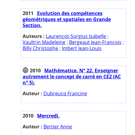
2011
Evolution des compétences
géométriques et spatiales en Grande
Section.
Auteurs :
Laurençot-Sorgius Isabelle
;
Vaultrin Madeleine
;
Bergeaut Jean-François
;
Billy Christophe
;
Imbert Jean-Louis
2010
Mathématice. N° 22. Enseigner
autrement le concept de carré en CE2 (AC
n° 5).
Auteur :
Dubreucq Francine
2010
Mercredi.
Auteur :
Bertier Anne