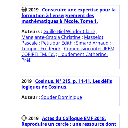
2019
Construire une expertise pour la
formation à l'enseignement des
mathématiques à l'école. Tome 1.
Auteurs :
Guille-Biel Winder Claire
;
Mangiante-Orsola Christine
;
Masselot
Pascale
;
Petitfour Edith
;
Simard Arnaud
;
Tempier Frédérick
;
Commission inter-IREM
COPIRELEM. Ed.
;
Houdement Catherine.
Préf.
2019
Cosinus. N° 215. p. 11-11. Les défis
logiques de Cosinus.
Auteur :
Souder Dominique
2019
Actes du Colloque EMF 2018.
Reproduire un cercle : une ressource dont