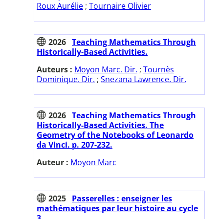
Roux Aurélie
;
Tournaire Olivier
2026
Teaching Mathematics Through
Historically-Based Activities.
Auteurs :
Moyon Marc. Dir.
;
Tournès
Dominique. Dir.
;
Snezana Lawrence. Dir.
2026
Teaching Mathematics Through
Historically-Based Activities. The
Geometry of the Notebooks of Leonardo
da Vinci. p. 207-232.
Auteur :
Moyon Marc
2025
Passerelles : enseigner les
mathématiques par leur histoire au cycle
3.