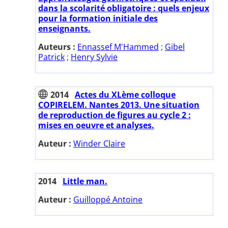
dans la scolarité obligatoire : quels enjeux
pour la formation initiale des
enseignants.
Auteurs :
Ennassef M'Hammed
;
Gibel
Patrick
;
Henry Sylvie
2014
Actes du XLème colloque
COPIRELEM. Nantes 2013. Une situation
de reproduction de figures au cycle 2 :
mises en oeuvre et analyses.
Auteur :
Winder Claire
2014
Little man.
Auteur :
Guilloppé Antoine