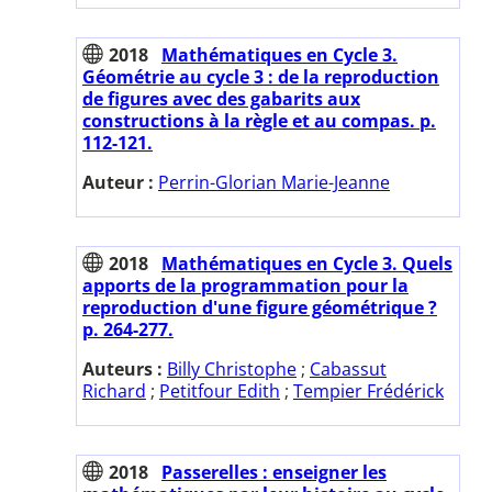
2018
Mathématiques en Cycle 3.
Géométrie au cycle 3 : de la reproduction
de figures avec des gabarits aux
constructions à la règle et au compas. p.
112-121.
Auteur :
Perrin-Glorian Marie-Jeanne
2018
Mathématiques en Cycle 3. Quels
apports de la programmation pour la
reproduction d'une figure géométrique ?
p. 264-277.
Auteurs :
Billy Christophe
;
Cabassut
Richard
;
Petitfour Edith
;
Tempier Frédérick
2018
Passerelles : enseigner les