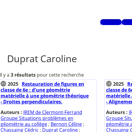
Mots-clés
Aute
Duprat Caroline
Il y a
3 résultats
pour cette recherche
2025
Restauration de figures en
2025
R
classe de 6e : d'une géométrie
classe de 6
matérielle à une géométrie théorique
matérielle
- Droites perpendiculaires.
- Aligneme
Auteurs :
IREM de Clermont-Ferrand
Auteurs :
I
Groupe Situations problèmes en
Groupe Sit
géométrie au collège
;
Bernon Céline
;
géométrie a
Chassaing Cédric
;
Duprat Caroline
;
Chassaing 