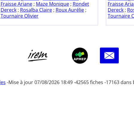
Fraisse Ariane
;
Maze Monique
;
Rondet
Fraisse Ari
Dereck
;
Rosalba Claire
;
Roux Aurélie
;
Dereck
;
Ro
Tournaire Olivier
Tournaire O
les
-
Mise à jour 07/08/2026 18:49 -
42565 fiches -
17163 dans 