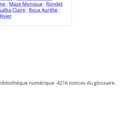
ane
;
Maze Monique
;
Rondet
salba Claire
;
Roux Aurélie
;
livier
bibliothèque numérique -
4216 notices du glossaire.