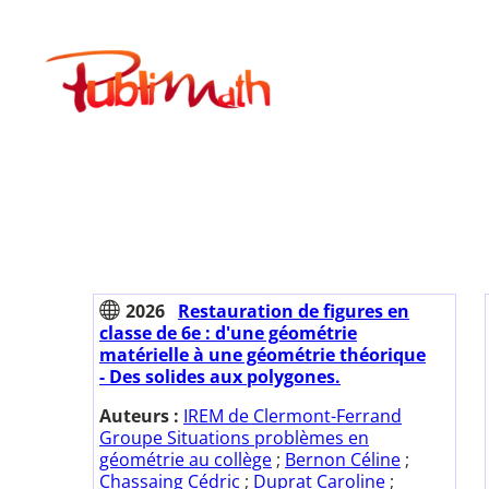
Aller
au
Publimath
contenu
2026
Restauration de figures en
classe de 6e : d'une géométrie
matérielle à une géométrie théorique
- Des solides aux polygones.
Auteurs :
IREM de Clermont-Ferrand
Groupe Situations problèmes en
géométrie au collège
;
Bernon Céline
;
Chassaing Cédric
;
Duprat Caroline
;