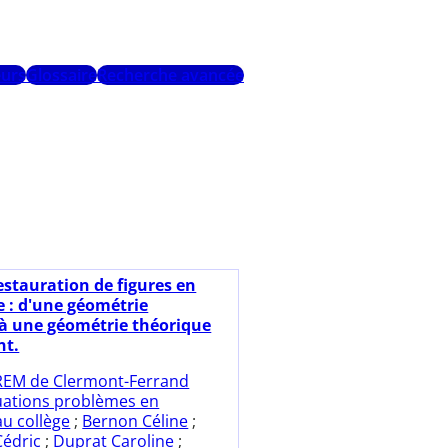
urs
Glossaire
Recherche avancée
estauration de figures en
e : d'une géométrie
 à une géométrie théorique
nt.
REM de Clermont-Ferrand
uations problèmes en
u collège
;
Bernon Céline
;
Cédric
;
Duprat Caroline
;