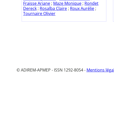
Fraisse Ariane
;
Maze Monique
;
Rondet
Dereck
;
Rosalba Claire
;
Roux Aurélie
;
Tournaire Olivier
© ADIREM-APMEP - ISSN 1292-8054 -
Mentions léga