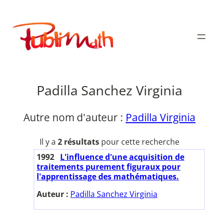
Aller
au
Publimath
contenu
Padilla Sanchez Virginia
Autre nom d'auteur :
Padilla Virginia
Il y a
2 résultats
pour cette recherche
1992
L'influence d'une acquisition de
traitements purement figuraux pour
l'apprentissage des mathématiques.
Auteur :
Padilla Sanchez Virginia