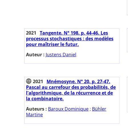
2021
Tangente. N° 198. p. 44-46. Les
processus stochastiques : des modèles
pour maîtriser le futur.
Auteur :
Justens Daniel
2021
Mnémosyne. N° 20. p. 27-47.
Pascal au carrefour des probabilités, de
l'algorithmique, de la récurrence et de
la combinatoire.
Auteurs :
Baroux Dominique
;
Bühler
Martine