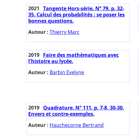
2021
Tangente Hors-série. N° 79. p. 32-
35. Calcul des probabilités : se poser les
bonnes questions.
Auteur :
Thierry Marc
2019
Faire des mathématiques avec
l'histoire au lycée.
Auteur :
Barbin Evelyne
2019
Quadrature. N° 111. p. 7-8, 30-30.
Envers et contre-exemples.
Auteur :
Hauchecorne Bertrand