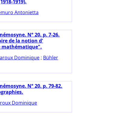
(1918-1919).
muro Antonietta
némosyne. N° 20. p. 7-26.
oire de la notion d'
e mathématique".
aroux Dominique
;
Bühler
némosyne. N° 20. p. 79-82.
ographies.
roux Dominique