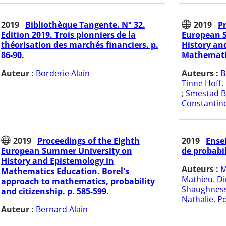
2019
Bibliothèque Tangente. N° 32.
2019
P
Edition 2019. Trois pionniers de la
European 
théorisation des marchés financiers. p.
History an
86-90.
Mathematic
Auteur :
Borderie Alain
Auteurs :
B
Tinne Hoff. 
;
Smestad Bj
Constantino
2019
Proceedings of the Eighth
2019
Ense
European Summer University on
de probabil
History and Epistemology in
Auteurs :
M
Mathematics Education. Borel's
Mathieu. Di
approach to mathematics, probability
Shaughnessy
and citizenship. p. 585-599.
Nathalie. Po
Auteur :
Bernard Alain