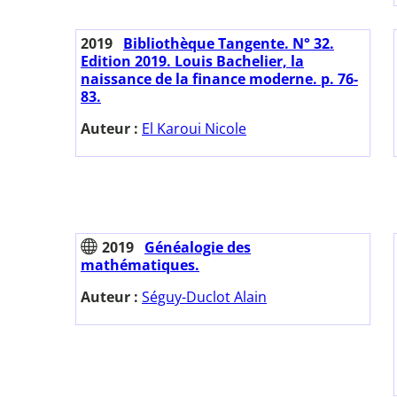
2019
Bibliothèque Tangente. N° 32.
Edition 2019. Louis Bachelier, la
naissance de la finance moderne. p. 76-
83.
Auteur :
El Karoui Nicole
2019
Généalogie des
mathématiques.
Auteur :
Séguy-Duclot Alain