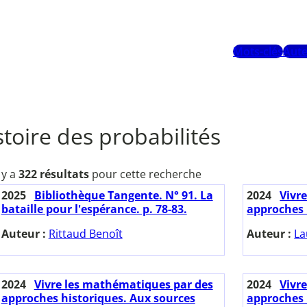
Mots-clés
Aute
stoire des probabilités
l y a
322 résultats
pour cette recherche
2025
Bibliothèque Tangente. N° 91. La
2024
Vivr
bataille pour l'espérance. p. 78-83.
approches 
Auteur :
Rittaud Benoît
Auteur :
La
2024
Vivre les mathématiques par des
2024
Vivr
approches historiques. Aux sources
approches 