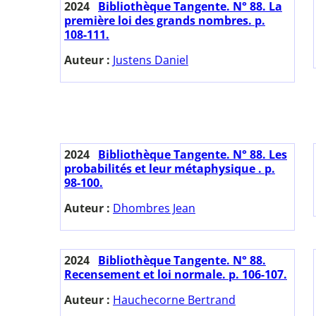
2024
Bibliothèque Tangente. N° 88. La
première loi des grands nombres. p.
108-111.
Auteur :
Justens Daniel
2024
Bibliothèque Tangente. N° 88. Les
probabilités et leur métaphysique . p.
98-100.
Auteur :
Dhombres Jean
2024
Bibliothèque Tangente. N° 88.
Recensement et loi normale. p. 106-107.
Auteur :
Hauchecorne Bertrand