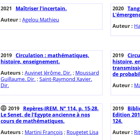
2021
Maîtriser l'incertain.
2020
Tange
L'émergenc
Auteur :
Agelou Mathieu
Auteur :
Ha
2019
Circulation : mathématiques,
2019
Circ
histoire, enseignement.
histoire, 
transmissi
Auteurs :
Auvinet Jérôme. Dir.
;
Moussard
de probabil
Guillaume. Dir.
;
Saint-Raymond Xavier.
Dir.
Auteur :
Ma
2019
Repères-IREM. N° 114. p. 15-28.
2019
Bibl
Le Senet, de l'Egypte ancienne à nos
Edition 201
cours de mathématiques.
124.
Auteurs :
Martini François
;
Rougetet Lisa
Auteur :
Ri