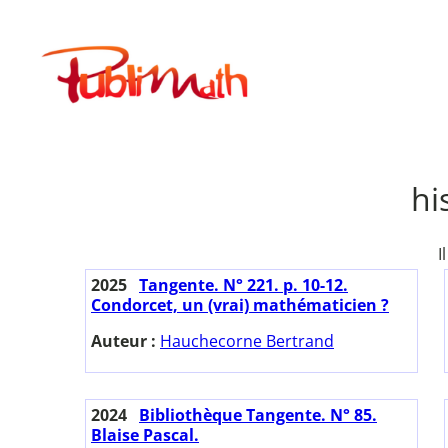
Aller
au
Publimath
contenu
hi
I
2025
Tangente. N° 221. p. 10-12.
Condorcet, un (vrai) mathématicien ?
Auteur :
Hauchecorne Bertrand
2024
Bibliothèque Tangente. N° 85.
Blaise Pascal.