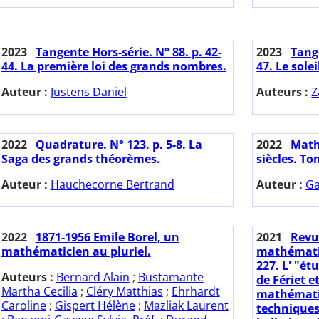
2023
Tangente Hors-série. N° 88. p. 42-
2023
Tange
44. La première loi des grands nombres.
47. Le solei
Auteur :
Justens Daniel
Auteurs :
Z
2022
Quadrature. N° 123. p. 5-8. La
2022
Math
Saga des grands théorèmes.
siècles. To
Auteur :
Hauchecorne Bertrand
Auteur :
Ga
2022
1871-1956 Emile Borel, un
2021
Revu
mathématicien au pluriel.
mathématiqu
227. L' "ét
Auteurs :
Bernard Alain
;
Bustamante
de Fériet e
Martha Cecilia
;
Cléry Matthias
;
Ehrhardt
mathémati
Caroline
;
Gispert Hélène
;
Mazliak Laurent
technique