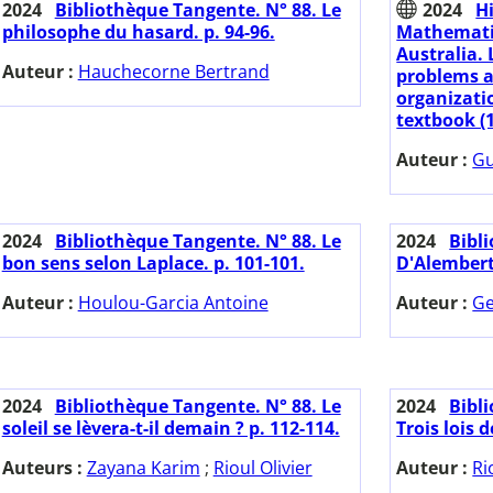
2024
Bibliothèque Tangente. N° 88. Le
2024
H
philosophe du hasard. p. 94-96.
Mathematic
Australia. 
Auteur :
Hauchecorne Bertrand
problems a
organizati
textbook (1
Auteur :
Gu
2024
Bibliothèque Tangente. N° 88. Le
2024
Bibl
bon sens selon Laplace. p. 101-101.
D'Alembert 
Auteur :
Houlou-Garcia Antoine
Auteur :
Ge
2024
Bibliothèque Tangente. N° 88. Le
2024
Bibl
soleil se lèvera-t-il demain ? p. 112-114.
Trois lois 
Auteurs :
Zayana Karim
;
Rioul Olivier
Auteur :
Ri