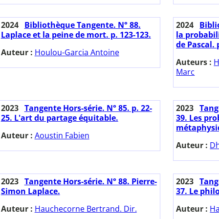
2024
Bibliothèque Tangente. N° 88.
2024
Bibl
Laplace et la peine de mort. p. 123-123.
la probabi
de Pascal. 
Auteur :
Houlou-Garcia Antoine
Auteurs :
H
Marc
2023
Tangente Hors-série. N° 85. p. 22-
2023
Tange
25. L'art du partage équitable.
39. Les pro
métaphysi
Auteur :
Aoustin Fabien
Auteur :
Dh
2023
Tangente Hors-série. N° 88. Pierre-
2023
Tange
Simon Laplace.
37. Le phi
Auteur :
Hauchecorne Bertrand. Dir.
Auteur :
Ha