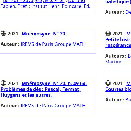
;
Benzoni-Gavage Sylvie. Préf.
;
Durand
balistique 
Fabien. Préf.
;
Institut Henri Poincaré. Ed.
Auteur :
De
2021
Mnémosyne. N° 20.
2021
M
Petite hist
Auteur :
IREMS de Paris Groupe MATH
"espéranc
Auteurs :
B
Martine
2021
Mnémosyne. N° 20. p. 49-64.
2021
M
Problèmes de dés : Pascal, Fermat,
Courtes bi
Huygens et les autres.
Auteur :
Ba
Auteur :
IREMS de Paris Groupe MATH