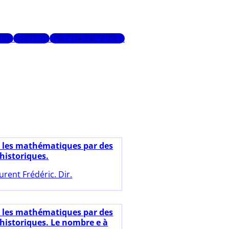
urs
Glossaire
Recherche avancée
e les mathématiques par des
historiques.
urent Frédéric. Dir.
e les mathématiques par des
historiques. Le nombre e à