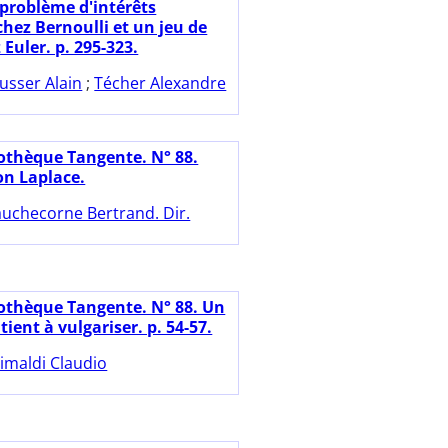
 problème d'intérêts
hez Bernoulli et un jeu de
 Euler. p. 295-323.
usser Alain
;
Técher Alexandre
iothèque Tangente. N° 88.
on Laplace.
uchecorne Bertrand. Dir.
iothèque Tangente. N° 88. Un
tient à vulgariser. p. 54-57.
imaldi Claudio