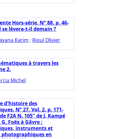
nte Hors-série. N° 88. p. 46-
l se lèvera-t-il demain ?
ayana Karim
;
Rioul Olivier
ématiques à travers les
me 2.
rcia Michel
e d'histoire des
es. N° 27. Vol. 2. p. 171-
ude F2A N. 105" de J. Kampé
t G. Foëx à Gâvre :
ques, instruments et
s photographiques en