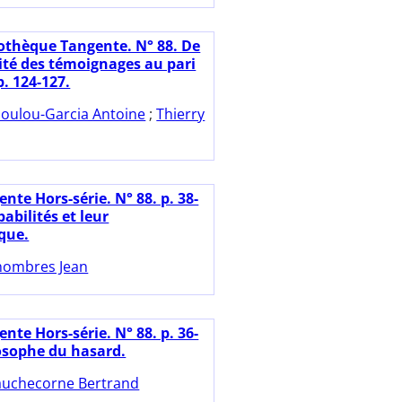
iothèque Tangente. N° 88. De
lité des témoignages au pari
p. 124-127.
oulou-Garcia Antoine
;
Thierry
nte Hors-série. N° 88. p. 38-
babilités et leur
que.
ombres Jean
nte Hors-série. N° 88. p. 36-
losophe du hasard.
uchecorne Bertrand