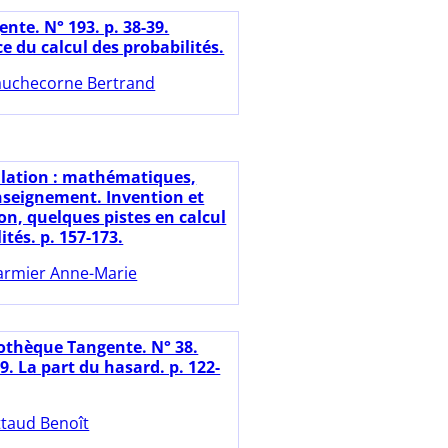
nte. N° 193. p. 38-39.
e du calcul des probabilités.
uchecorne Bertrand
ulation : mathématiques,
enseignement. Invention et
on, quelques pistes en calcul
ités. p. 157-173.
rmier Anne-Marie
iothèque Tangente. N° 38.
9. La part du hasard. p. 122-
ttaud Benoît