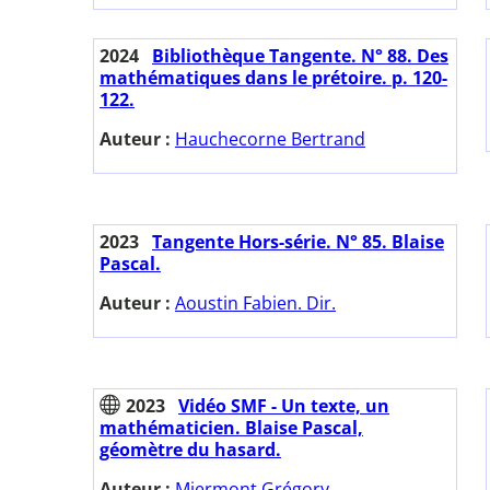
2024
Bibliothèque Tangente. N° 88. Des
mathématiques dans le prétoire. p. 120-
122.
Auteur :
Hauchecorne Bertrand
2023
Tangente Hors-série. N° 85. Blaise
Pascal.
Auteur :
Aoustin Fabien. Dir.
2023
Vidéo SMF - Un texte, un
mathématicien. Blaise Pascal,
géomètre du hasard.
Auteur :
Miermont Grégory