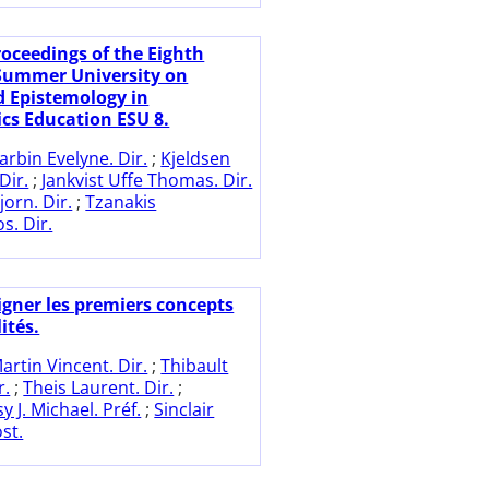
roceedings of the Eighth
Summer University on
d Epistemology in
s Education ESU 8.
arbin Evelyne. Dir.
;
Kjeldsen
Dir.
;
Jankvist Uffe Thomas. Dir.
orn. Dir.
;
Tzanakis
s. Dir.
igner les premiers concepts
ités.
artin Vincent. Dir.
;
Thibault
r.
;
Theis Laurent. Dir.
;
 J. Michael. Préf.
;
Sinclair
st.