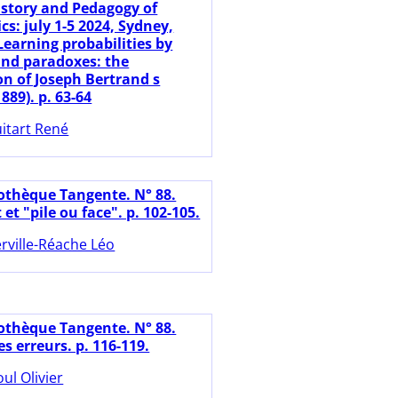
istory and Pedagogy of
s: july 1-5 2024, Sydney,
Learning probabilities by
nd paradoxes: the
on of Joseph Bertrand s
889). p. 63-64
itart René
iothèque Tangente. N° 88.
et "pile ou face". p. 102-105.
rville-Réache Léo
iothèque Tangente. N° 88.
des erreurs. p. 116-119.
oul Olivier