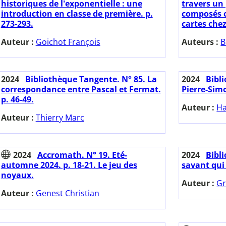
historiques de l'exponentielle : une
travers un
introduction en classe de première. p.
composés c
273-293.
cartes chez
Auteur :
Goichot François
Auteurs :
B
2024
Bibliothèque Tangente. N° 85. La
2024
Bibl
correspondance entre Pascal et Fermat.
Pierre-Sim
p. 46-49.
Auteur :
Ha
Auteur :
Thierry Marc
2024
Accromath. N° 19. Eté-
2024
Bibl
automne 2024. p. 18-21. Le jeu des
savant qui 
noyaux.
Auteur :
Gr
Auteur :
Genest Christian