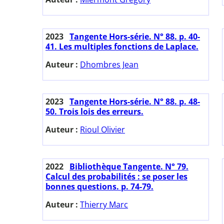
2023
Tangente Hors-série. N° 88. p. 40-
41. Les multiples fonctions de Laplace.
Auteur :
Dhombres Jean
2023
Tangente Hors-série. N° 88. p. 48-
50. Trois lois des erreurs.
Auteur :
Rioul Olivier
2022
Bibliothèque Tangente. N° 79.
Calcul des probabilités : se poser les
bonnes questions. p. 74-79.
Auteur :
Thierry Marc