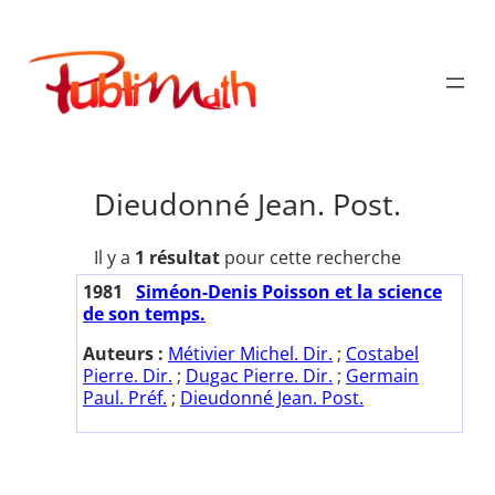
Aller
au
Publimath
contenu
Dieudonné Jean. Post.
Il y a
1 résultat
pour cette recherche
1981
Siméon-Denis Poisson et la science
de son temps.
Auteurs :
Métivier Michel. Dir.
;
Costabel
Pierre. Dir.
;
Dugac Pierre. Dir.
;
Germain
Paul. Préf.
;
Dieudonné Jean. Post.