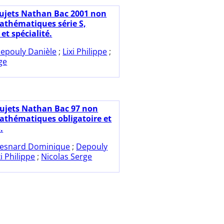
sujets Nathan Bac 2001 non
Mathématiques série S,
 et spécialité.
epouly Danièle
;
Lixi Philippe
;
ge
Sujets Nathan Bac 97 non
Mathématiques obligatoire et
.
esnard Dominique
;
Depouly
xi Philippe
;
Nicolas Serge