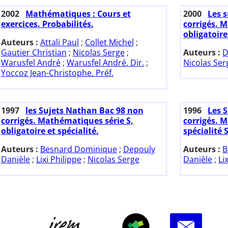
2002
Mathématiques : Cours et
2000
Les 
exercices. Probabilités.
corrigés. 
obligatoire
Auteurs :
Attali Paul
;
Collet Michel
;
Gautier Christian
;
Nicolas Serge
;
Auteurs :
D
Warusfel André
;
Warusfel André. Dir.
;
Nicolas Ser
Yoccoz Jean-Christophe. Préf.
1997
les Sujets Nathan Bac 98 non
1996
Les 
corrigés. Mathématiques série S,
corrigés. 
obligatoire et spécialité.
spécialité S
Auteurs :
Besnard Dominique
;
Depouly
Auteurs :
B
Danièle
;
Lixi Philippe
;
Nicolas Serge
Danièle
;
Li