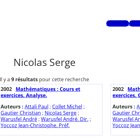
Mots-clés
Aute
Nicolas Serge
Il y a
9 résultats
pour cette recherche
2002
Mathématiques : Cours et
2002
Math
exercices. Analyse.
exercices.
Auteurs :
Attali Paul
;
Collet Michel
;
Auteurs :
A
Gautier Christian
;
Nicolas Serge
;
Gautier Chr
Warusfel André
;
Warusfel André. Dir.
;
Warusfel A
Yoccoz Jean-Christophe. Préf.
Yoccoz Jean