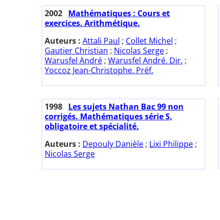
2002
Mathématiques : Cours et
exercices. Arithmétique.
Auteurs :
Attali Paul
;
Collet Michel
;
Gautier Christian
;
Nicolas Serge
;
Warusfel André
;
Warusfel André. Dir.
;
Yoccoz Jean-Christophe. Préf.
1998
Les sujets Nathan Bac 99 non
corrigés. Mathématiques série S,
obligatoire et spécialité.
Auteurs :
Depouly Danièle
;
Lixi Philippe
;
Nicolas Serge