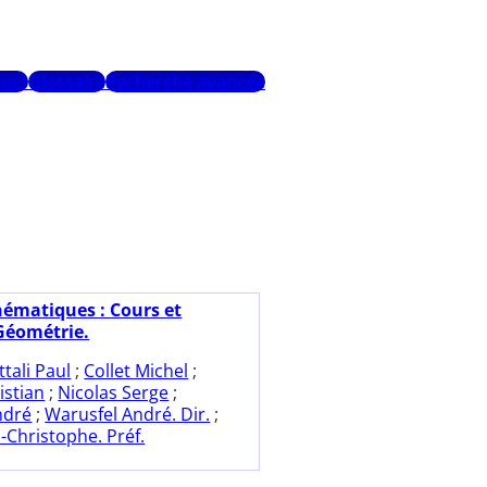
urs
Glossaire
Recherche avancée
ématiques : Cours et
 Géométrie.
ttali Paul
;
Collet Michel
;
istian
;
Nicolas Serge
;
ndré
;
Warusfel André. Dir.
;
-Christophe. Préf.