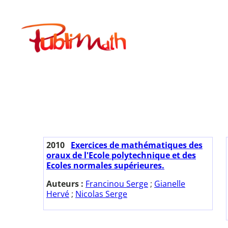
Aller
au
Publimath
contenu
2010
Exercices de mathématiques des
oraux de l'Ecole polytechnique et des
Ecoles normales supérieures.
Auteurs :
Francinou Serge
;
Gianelle
Hervé
;
Nicolas Serge