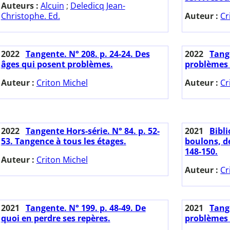
Auteurs :
Alcuin
;
Deledicq Jean-
Christophe. Ed.
Auteur :
Cr
2022
Tangente. N° 208. p. 24-24. Des
2022
Tange
âges qui posent problèmes.
problèmes 
Auteur :
Criton Michel
Auteur :
Cr
2022
Tangente Hors-série. N° 84. p. 52-
2021
Bibl
53. Tangence à tous les étages.
boulons, de
148-150.
Auteur :
Criton Michel
Auteur :
Cr
2021
Tangente. N° 199. p. 48-49. De
2021
Tange
quoi en perdre ses repères.
problèmes 