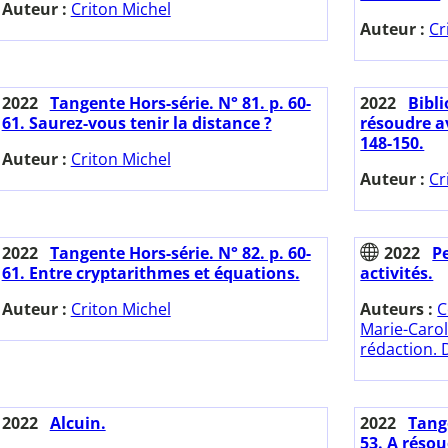
Auteur :
Criton Michel
Auteur :
Cr
2022
Tangente Hors-série. N° 81. p. 60-
2022
Bibl
61. Saurez-vous tenir la distance ?
résoudre a
148-150.
Auteur :
Criton Michel
Auteur :
Cr
2022
Tangente Hors-série. N° 82. p. 60-
2022
Pe
61. Entre cryptarithmes et équations.
activités.
Auteur :
Criton Michel
Auteurs :
C
Marie-Caroli
rédaction. D
2022
Alcuin.
2022
Tange
53. A résou