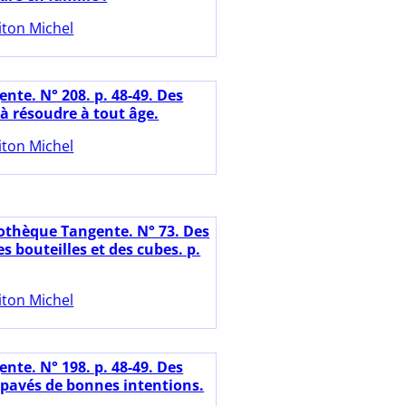
iton Michel
nte. N° 208. p. 48-49. Des
à résoudre à tout âge.
iton Michel
iothèque Tangente. N° 73. Des
s bouteilles et des cubes. p.
iton Michel
nte. N° 198. p. 48-49. Des
pavés de bonnes intentions.