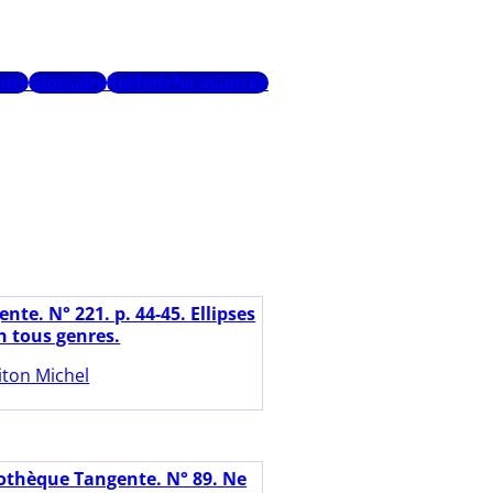
urs
Glossaire
Recherche avancée
nte. N° 221. p. 44-45. Ellipses
n tous genres.
iton Michel
iothèque Tangente. N° 89. Ne