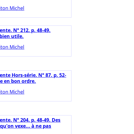
iton Michel
nte. N° 212. p. 48-49.
ien utile.
iton Michel
nte Hors-série. N° 87. p. 52-
re en bon ordre.
iton Michel
nte. N° 204. p. 48-49. Des
qu'on vexe... à ne pas