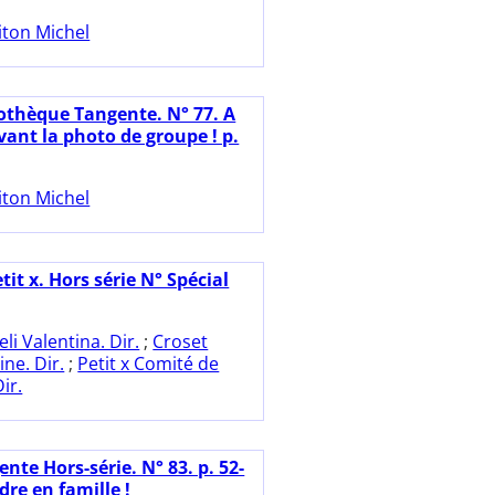
iton Michel
iothèque Tangente. N° 77. A
vant la photo de groupe ! p.
iton Michel
tit x. Hors série N° Spécial
eli Valentina. Dir.
;
Croset
ne. Dir.
;
Petit x Comité de
ir.
nte Hors-série. N° 83. p. 52-
dre en famille !