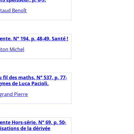
ttaud Benoît
nte. N° 194. p. 48-49. Santé !
iton Michel
 fil des maths. N° 537. p. 77-
gmes de Luca Pacioli.
grand Pierre
nte Hors-série. N° 69. p. 50-
lisations de la dérivée