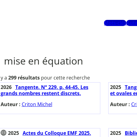
Mots-clés
Aute
mise en équation
l y a
299 résultats
pour cette recherche
2026
Tangente. N° 229. p. 44-45. Les
2025
Tange
grands nombres restent discrets.
et ovales e
Auteur :
Criton Michel
Auteur :
Cr
2025
Actes du Colloque EMF 2025.
2025
Bibl