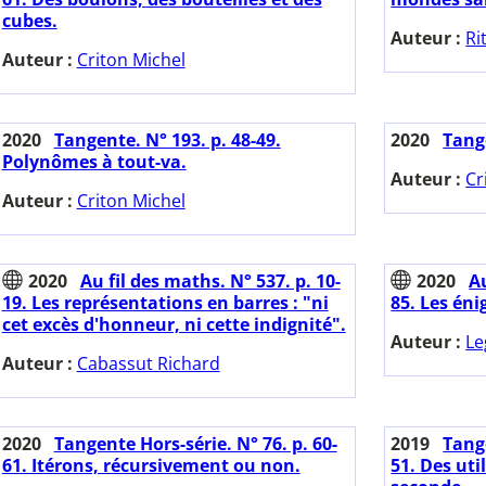
cubes.
Auteur :
Ri
Auteur :
Criton Michel
2020
Tangente. N° 193. p. 48-49.
2020
Tange
Polynômes à tout-va.
Auteur :
Cr
Auteur :
Criton Michel
2020
Au fil des maths. N° 537. p. 10-
2020
Au
19. Les représentations en barres : "ni
85. Les éni
cet excès d'honneur, ni cette indignité".
Auteur :
Le
Auteur :
Cabassut Richard
2020
Tangente Hors-série. N° 76. p. 60-
2019
Tange
61. Itérons, récursivement ou non.
51. Des uti