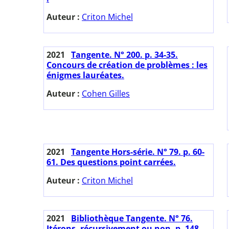
Auteur :
Criton Michel
2021
Tangente. N° 200. p. 34-35.
Concours de création de problèmes : les
énigmes lauréates.
Auteur :
Cohen Gilles
2021
Tangente Hors-série. N° 79. p. 60-
61. Des questions point carrées.
Auteur :
Criton Michel
2021
Bibliothèque Tangente. N° 76.
Itérons, récursivement ou non. p. 148-