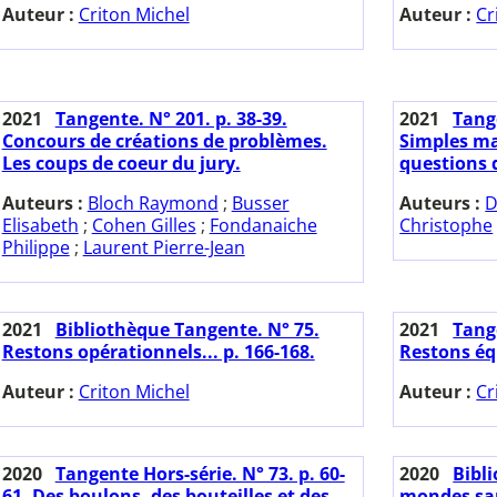
Auteur :
Criton Michel
Auteur :
Cr
2021
Tangente. N° 201. p. 38-39.
2021
Tange
Concours de créations de problèmes.
Simples ma
Les coups de coeur du jury.
questions
Auteurs :
Bloch Raymond
;
Busser
Auteurs :
D
Elisabeth
;
Cohen Gilles
;
Fondanaiche
Christophe
Philippe
;
Laurent Pierre-Jean
2021
Bibliothèque Tangente. N° 75.
2021
Tange
Restons opérationnels... p. 166-168.
Restons équ
Auteur :
Criton Michel
Auteur :
Cr
2020
Tangente Hors-série. N° 73. p. 60-
2020
Bibl
61. Des boulons, des bouteilles et des
mondes san