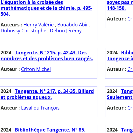
L'équation à la croisée des
soyez pas r
mathématiques et de la chimie. p. 495-
148-150.
504.
Auteur :
Cr
Auteurs :
Henry Valérie
;
Bouabdo Abir
;
Dubussy Christophe
;
Dehon Jérémy
2024
Tangente. N° 215. p. 42-43. Des
2024
Bibl
nombres et des problèmes bien rangés.
Tangence à 
Auteur :
Criton Michel
Auteur :
Cr
2024
Tangente. N° 217. p. 34-35. Billard
2024
Tange
et problèmes aqueux.
Seulement 
Auteur :
Lavallou François
Auteur :
Cr
2024
Bibliothèque Tangente. N° 85.
2024
Tange