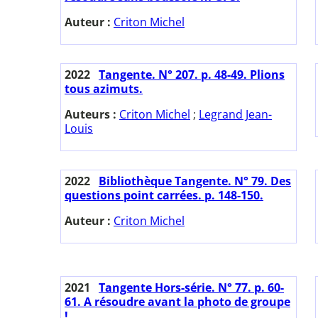
Auteur :
Criton Michel
2022
Tangente. N° 207. p. 48-49. Plions
tous azimuts.
Auteurs :
Criton Michel
;
Legrand Jean-
Louis
2022
Bibliothèque Tangente. N° 79. Des
questions point carrées. p. 148-150.
Auteur :
Criton Michel
2021
Tangente Hors-série. N° 77. p. 60-
61. A résoudre avant la photo de groupe
!