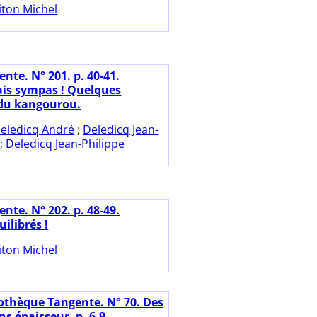
iton Michel
nte. N° 201. p. 40-41.
is sympas ! Quelques
 du kangourou.
eledicq André
;
Deledicq Jean-
;
Deledicq Jean-Philippe
nte. N° 202. p. 48-49.
ilibrés !
iton Michel
iothèque Tangente. N° 70. Des
s épaisseur. p. 6-9.