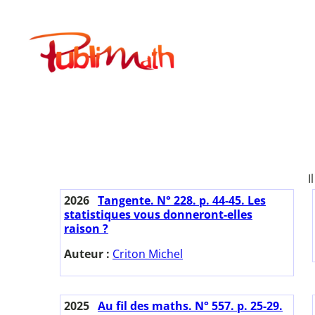
Aller
au
Publimath
contenu
I
2026
Tangente. N° 228. p. 44-45. Les
statistiques vous donneront-elles
raison ?
Auteur :
Criton Michel
2025
Au fil des maths. N° 557. p. 25-29.