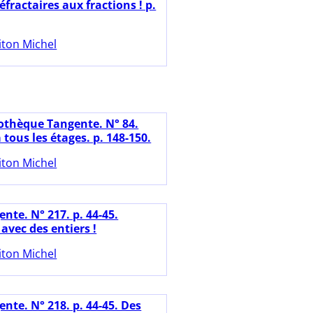
éfractaires aux fractions ! p.
iton Michel
iothèque Tangente. N° 84.
tous les étages. p. 148-150.
iton Michel
nte. N° 217. p. 44-45.
avec des entiers !
iton Michel
nte. N° 218. p. 44-45. Des