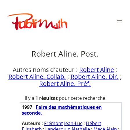
Aller
au
Publimath
contenu
Robert Aline. Post.
Autres noms d'auteur :
Robert Aline
;
Robert Aline. Collab.
;
Robert Aline. Dir.
;
Robert Aline. Préf.
Il y a
1 résultat
pour cette recherche
1997
Faire des mathématiques en
seconde.
Auteurs :
Frémont Jean-Luc
;
Hébert
Elisabeth
;
Landerouin Nathalie
;
Macé Alain
;