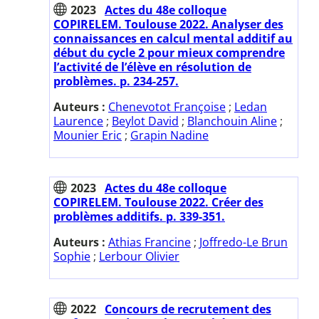
2023
Actes du 48e colloque
COPIRELEM. Toulouse 2022. Analyser des
connaissances en calcul mental additif au
début du cycle 2 pour mieux comprendre
l’activité de l’élève en résolution de
problèmes. p. 234-257.
Auteurs :
Chenevotot Françoise
;
Ledan
Laurence
;
Beylot David
;
Blanchouin Aline
;
Mounier Eric
;
Grapin Nadine
2023
Actes du 48e colloque
COPIRELEM. Toulouse 2022. Créer des
problèmes additifs. p. 339-351.
Auteurs :
Athias Francine
;
Joffredo-Le Brun
Sophie
;
Lerbour Olivier
2022
Concours de recrutement des