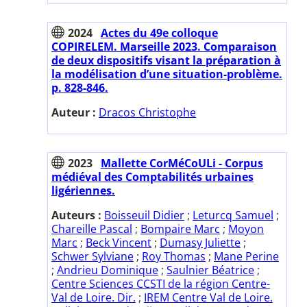
2024
Actes du 49e colloque
COPIRELEM. Marseille 2023. Comparaison
de deux dispositifs visant la préparation à
la modélisation d’une situation-problème.
p. 828-846.
Auteur :
Dracos Christophe
2023
Mallette CorMéCoULi - Corpus
médiéval des Comptabilités urbaines
ligériennes.
Auteurs :
Boisseuil Didier
;
Leturcq Samuel
;
Chareille Pascal
;
Bompaire Marc
;
Moyon
Marc
;
Beck Vincent
;
Dumasy Juliette
;
Schwer Sylviane
;
Roy Thomas
;
Mane Perine
;
Andrieu Dominique
;
Saulnier Béatrice
;
Centre Sciences CCSTI de la région Centre-
Val de Loire. Dir.
;
IREM Centre Val de Loire.