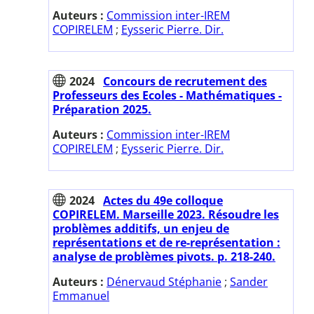
Auteurs :
Commission inter-IREM
COPIRELEM
;
Eysseric Pierre. Dir.
2024
Concours de recrutement des
Professeurs des Ecoles - Mathématiques -
Préparation 2025.
Auteurs :
Commission inter-IREM
COPIRELEM
;
Eysseric Pierre. Dir.
2024
Actes du 49e colloque
COPIRELEM. Marseille 2023. Résoudre les
problèmes additifs, un enjeu de
représentations et de re-représentation :
analyse de problèmes pivots. p. 218-240.
Auteurs :
Dénervaud Stéphanie
;
Sander
Emmanuel