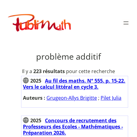
Aller
au
Publimath
contenu
problème additif
Il y a
223 résultats
pour cette recherche
2025
Au fil des maths. N° 555. p. 15-22.
Vers le calcul littéral en cycle 3.
Auteurs :
Grugeon-Allys Brigitte
;
Pilet Julia
2025
Concours de recrutement des
Professeurs des Ecoles - Mathématiques -
Préparation 2026.