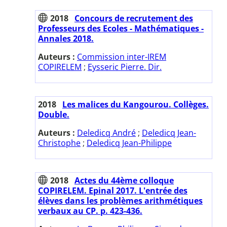
2018
Concours de recrutement des
Professeurs des Ecoles - Mathématiques -
Annales 2018.
Auteurs :
Commission inter-IREM
COPIRELEM
;
Eysseric Pierre. Dir.
2018
Les malices du Kangourou. Collèges.
Double.
Auteurs :
Deledicq André
;
Deledicq Jean-
Christophe
;
Deledicq Jean-Philippe
2018
Actes du 44ème colloque
COPIRELEM. Epinal 2017. L'entrée des
élèves dans les problèmes arithmétiques
verbaux au CP. p. 423-436.