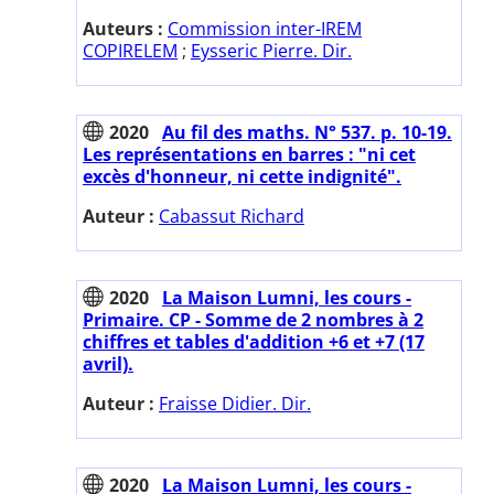
Auteurs :
Commission inter-IREM
COPIRELEM
;
Eysseric Pierre. Dir.
2020
Au fil des maths. N° 537. p. 10-19.
Les représentations en barres : "ni cet
excès d'honneur, ni cette indignité".
Auteur :
Cabassut Richard
2020
La Maison Lumni, les cours -
Primaire. CP - Somme de 2 nombres à 2
chiffres et tables d'addition +6 et +7 (17
avril).
Auteur :
Fraisse Didier. Dir.
2020
La Maison Lumni, les cours -