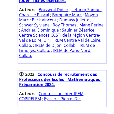
jouer - fiches-exercices.
Auteurs :
Boisseuil Didier
;
Leturcq Samuel
;
Chareille Pascal
;
Bompaire Marc
;
Moyon
Marc
;
Beck Vincent
;
Dumasy Juliette
;
Schwer Sylviane
;
Roy Thomas
;
Mane Perine
;
Andrieu Dominique
;
Saulnier Béatrice
;
Centre Sciences CCSTI de la région Centre-
Val de Loire. Dir.
;
IREM Centre Val de Loire.
Collab.
;
IREM de Dijon. Collab.
;
IREM de
Limoges. Collab.
;
IREM de Paris-Nord.
Collab.
2023
Concours de recrutement des
Professeurs des Ecoles - Mathématiques -
Préparation 2024.
Auteurs :
Commission inter-IREM
COPIRELEM
;
Eysseric Pierre. Dir.