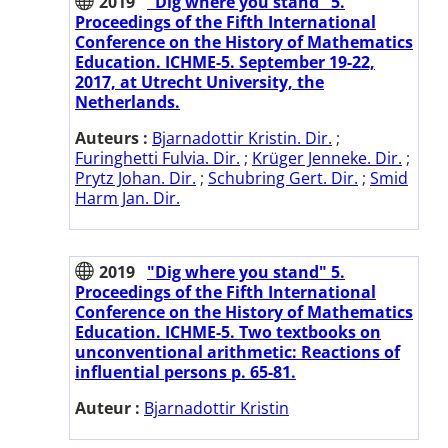
2019
"Dig where you stand" 5.
Proceedings of the Fifth International
Conference on the History of Mathematics
Education. ICHME-5. September 19-22,
2017, at Utrecht University, the
Netherlands.
Auteurs :
Bjarnadottir Kristin. Dir.
;
Furinghetti Fulvia. Dir.
;
Krüger Jenneke. Dir.
;
Prytz Johan. Dir.
;
Schubring Gert. Dir.
;
Smid
Harm Jan. Dir.
2019
"Dig where you stand" 5.
Proceedings of the Fifth International
Conference on the History of Mathematics
Education. ICHME-5. Two textbooks on
unconventional arithmetic: Reactions of
influential persons p. 65-81.
Auteur :
Bjarnadottir Kristin