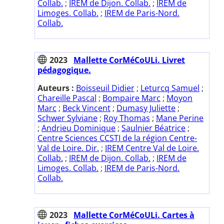
Collab.
;
IREM de Dijon. Collab.
;
IREM de
Limoges. Collab.
;
IREM de Paris-Nord.
Collab.
2023
Mallette CorMéCoULi. Livret
pédagogique.
Auteurs :
Boisseuil Didier
;
Leturcq Samuel
;
Chareille Pascal
;
Bompaire Marc
;
Moyon
Marc
;
Beck Vincent
;
Dumasy Juliette
;
Schwer Sylviane
;
Roy Thomas
;
Mane Perine
;
Andrieu Dominique
;
Saulnier Béatrice
;
Centre Sciences CCSTI de la région Centre-
Val de Loire. Dir.
;
IREM Centre Val de Loire.
Collab.
;
IREM de Dijon. Collab.
;
IREM de
Limoges. Collab.
;
IREM de Paris-Nord.
Collab.
2023
Mallette CorMéCoULi. Cartes à