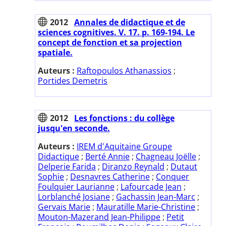
2012
Annales de didactique et de
sciences cognitives. V. 17. p. 169-194. Le
concept de fonction et sa projection
spatiale.
Auteurs :
Raftopoulos Athanassios
;
Portides Demetris
2012
Les fonctions : du collège
jusqu'en seconde.
Auteurs :
IREM d'Aquitaine Groupe
Didactique
;
Berté Annie
;
Chagneau Joëlle
;
Delperie Farida
;
Diranzo Reynald
;
Dutaut
Sophie
;
Desnavres Catherine
;
Conquer
Foulquier Laurianne
;
Lafourcade Jean
;
Lorblanché Josiane
;
Gachassin Jean-Marc
;
Gervais Marie
;
Mauratille Marie-Christine
;
Mouton-Mazerand Jean-Philippe
;
Petit