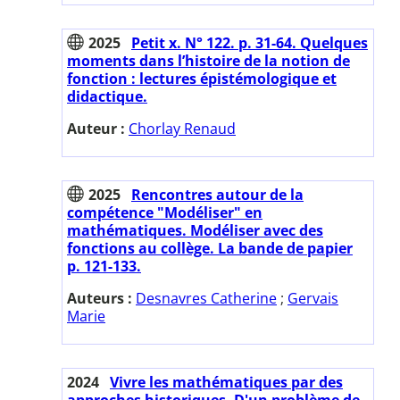
2025
Petit x. N° 122. p. 31-64. Quelques
moments dans l’histoire de la notion de
fonction : lectures épistémologique et
didactique.
Auteur :
Chorlay Renaud
2025
Rencontres autour de la
compétence "Modéliser" en
mathématiques. Modéliser avec des
fonctions au collège. La bande de papier
p. 121-133.
Auteurs :
Desnavres Catherine
;
Gervais
Marie
2024
Vivre les mathématiques par des
approches historiques. D'un problème de