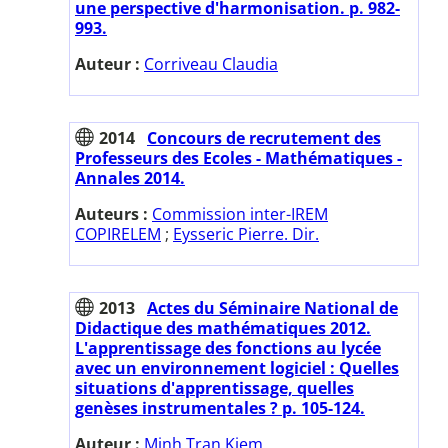
une perspective d'harmonisation. p. 982-
993.
Auteur :
Corriveau Claudia
2014
Concours de recrutement des
Professeurs des Ecoles - Mathématiques -
Annales 2014.
Auteurs :
Commission inter-IREM
COPIRELEM
;
Eysseric Pierre. Dir.
2013
Actes du Séminaire National de
Didactique des mathématiques 2012.
L'apprentissage des fonctions au lycée
avec un environnement logiciel : Quelles
situations d'apprentissage, quelles
genèses instrumentales ? p. 105-124.
Auteur :
Minh Tran Kiem