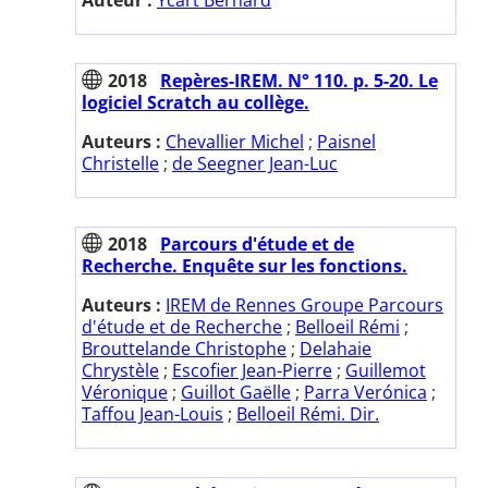
2018
Repères-IREM. N° 110. p. 5-20. Le
logiciel Scratch au collège.
Auteurs :
Chevallier Michel
;
Paisnel
Christelle
;
de Seegner Jean-Luc
2018
Parcours d'étude et de
Recherche. Enquête sur les fonctions.
Auteurs :
IREM de Rennes Groupe Parcours
d'étude et de Recherche
;
Belloeil Rémi
;
Brouttelande Christophe
;
Delahaie
Chrystèle
;
Escofier Jean-Pierre
;
Guillemot
Véronique
;
Guillot Gaëlle
;
Parra Verónica
;
Taffou Jean-Louis
;
Belloeil Rémi. Dir.