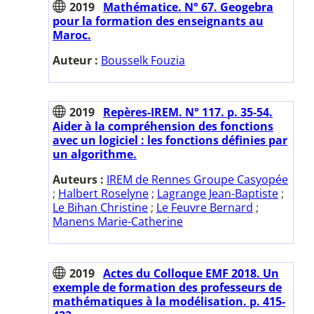
2019
Mathématice. N° 67. Geogebra
pour la formation des enseignants au
Maroc.
Auteur :
Bousselk Fouzia
2019
Repères-IREM. N° 117. p. 35-54.
Aider à la compréhension des fonctions
avec un logiciel : les fonctions définies par
un algorithme.
Auteurs :
IREM de Rennes Groupe Casyopée
;
Halbert Roselyne
;
Lagrange Jean-Baptiste
;
Le Bihan Christine
;
Le Feuvre Bernard
;
Manens Marie-Catherine
2019
Actes du Colloque EMF 2018. Un
exemple de formation des professeurs de
mathématiques à la modélisation. p. 415-