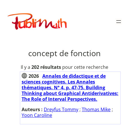
Aller
au
Publimath
contenu
concept de fonction
Il y a
202 résultats
pour cette recherche
2026
Annales de didactique et de
sciences cognitives. Les Annales
thématiques. N° 4. p. 47-75. Building
Thinking about Graphical Antiderivatives:
The Role of Interval Perspectives.
Auteurs :
Dreyfus Tommy
;
Thomas Mike
;
Yoon Caroline