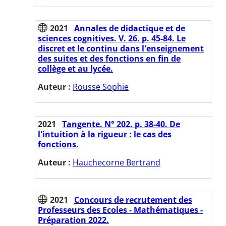
2021
Annales de didactique et de
sciences cognitives. V. 26. p. 45-84. Le
discret et le continu dans l'enseignement
des suites et des fonctions en fin de
collège et au lycée.
Auteur :
Rousse Sophie
2021
Tangente. N° 202. p. 38-40. De
l'intuition à la rigueur : le cas des
fonctions.
Auteur :
Hauchecorne Bertrand
2021
Concours de recrutement des
Professeurs des Ecoles - Mathématiques -
Préparation 2022.