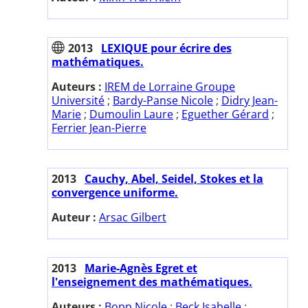
2013
LEXIQUE pour écrire des
mathématiques.
Auteurs :
IREM de Lorraine Groupe
Université
;
Bardy-Panse Nicole
;
Didry Jean-
Marie
;
Dumoulin Laure
;
Eguether Gérard
;
Ferrier Jean-Pierre
2013
Cauchy, Abel, Seidel, Stokes et la
convergence uniforme.
Auteur :
Arsac Gilbert
2013
Marie-Agnès Egret et
l'enseignement des mathématiques.
Auteurs :
Bopp Nicole
;
Beck Isabelle
;