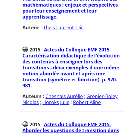
mathématiques : enjeux et perspectives
pour leur enseignement et leur
apprentissage.
Auteur :
Theis Laurent. Dir.
2015
Actes du Colloque EMF 2015.
Caractérisation didactique de l'évolution
des contenus à enseigner lors des
transitions - deux exemples d'une même
notion abordée avant et après une
transition (symétrie et fonction). p. 970-
981.
Auteurs :
Chesnais Aurélie
;
Grenier-Boley
Nicolas
;
Horoks Julie
;
Robert Aline
2015
Actes du Colloque EMF 2015.
Aborder les questions de transition dans