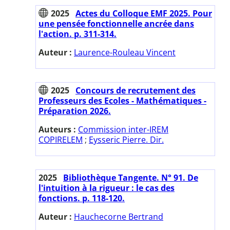
2025
Actes du Colloque EMF 2025. Pour
une pensée fonctionnelle ancrée dans
l'action. p. 311-314.
Auteur :
Laurence-Rouleau Vincent
2025
Concours de recrutement des
Professeurs des Ecoles - Mathématiques -
Préparation 2026.
Auteurs :
Commission inter-IREM
COPIRELEM
;
Eysseric Pierre. Dir.
2025
Bibliothèque Tangente. N° 91. De
l'intuition à la rigueur : le cas des
fonctions. p. 118-120.
Auteur :
Hauchecorne Bertrand