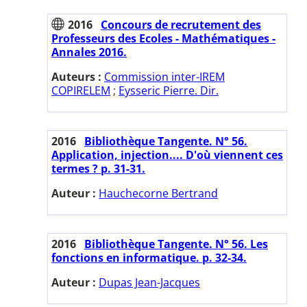
2016
Concours de recrutement des
Professeurs des Ecoles - Mathématiques -
Annales 2016.
Auteurs :
Commission inter-IREM
COPIRELEM
;
Eysseric Pierre. Dir.
2016
Bibliothèque Tangente. N° 56.
Application, injection.... D'où viennent ces
termes ? p. 31-31.
Auteur :
Hauchecorne Bertrand
2016
Bibliothèque Tangente. N° 56. Les
fonctions en informatique. p. 32-34.
Auteur :
Dupas Jean-Jacques