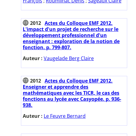
François
;
Roumilhac Denis
;
Sageaux Claire
2012
Actes du Colloque EMF 2012.
L'impact d'un projet de recherche sur le
développement professionnel d'un
enseignant : exploration de la notion de
fonction. p. 799-807.
Auteur :
Vaugelade Berg Claire
2012
Actes du Colloque EMF 2012.
Enseigner et apprendre des
mathématiques avec les TICR, le cas des
fonctions au lycée avec Casyopée. p. 936-
938.
Auteur :
Le Feuvre Bernard