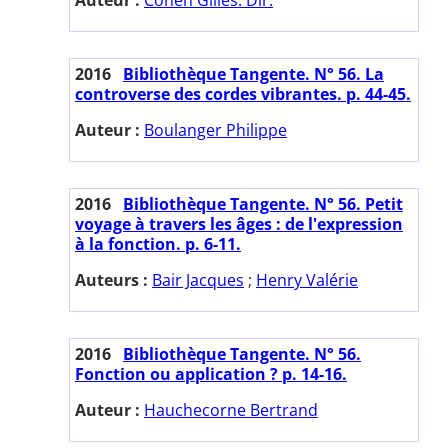
2016
Bibliothèque Tangente. N° 56. La
controverse des cordes vibrantes. p. 44-45.
Auteur :
Boulanger Philippe
2016
Bibliothèque Tangente. N° 56. Petit
voyage à travers les âges : de l'expression
à la fonction. p. 6-11.
Auteurs :
Bair Jacques
;
Henry Valérie
2016
Bibliothèque Tangente. N° 56.
Fonction ou application ? p. 14-16.
Auteur :
Hauchecorne Bertrand