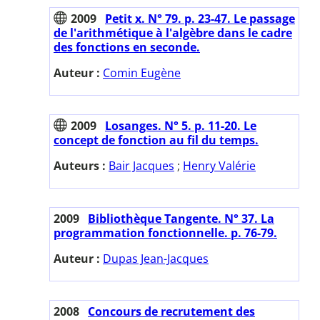
2009
Petit x. N° 79. p. 23-47. Le passage
de l'arithmétique à l'algèbre dans le cadre
des fonctions en seconde.
Auteur :
Comin Eugène
2009
Losanges. N° 5. p. 11-20. Le
concept de fonction au fil du temps.
Auteurs :
Bair Jacques
;
Henry Valérie
2009
Bibliothèque Tangente. N° 37. La
programmation fonctionnelle. p. 76-79.
Auteur :
Dupas Jean-Jacques
2008
Concours de recrutement des