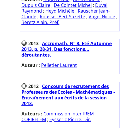
Dupuis Claire
;
De Cointet Michel
;
Duval
Raymond
;
Heyd Michèle
;
Rauscher Jean-
Claude
;
Rousset-Bert Suzette
;
Vogel Nicole
;
Beretz Alain. Préf.
2013
Accromath. N° 8. Eté-Automne
2013. p. 28-31. Des fonctions...
déroutantes.
Auteur :
Pelletier Laurent
2012
Concours de recrutement des
Professeurs des Ecoles - Mathématiques -
Entraînement aux écrits de la session
2013.
Auteurs :
Commission inter-IREM
COPIRELEM
;
Eysseric Pierre. Dir.