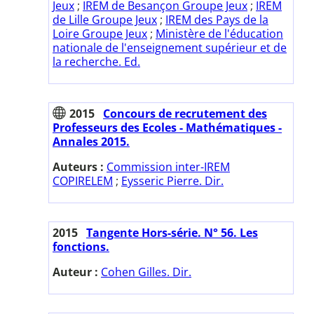
Jeux
;
IREM de Besançon Groupe Jeux
;
IREM
de Lille Groupe Jeux
;
IREM des Pays de la
Loire Groupe Jeux
;
Ministère de l'éducation
nationale de l'enseignement supérieur et de
la recherche. Ed.
2015
Concours de recrutement des
Professeurs des Ecoles - Mathématiques -
Annales 2015.
Auteurs :
Commission inter-IREM
COPIRELEM
;
Eysseric Pierre. Dir.
2015
Tangente Hors-série. N° 56. Les
fonctions.
Auteur :
Cohen Gilles. Dir.