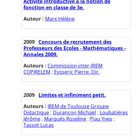
Activité introductive à la notion de
fonction en classe de 3e.
Auteur :
Marx Hélène
2009
Concours de recrutement des
Professeurs des Ecoles - Mathématiques -
Annales 2009.
Auteurs :
Commission inter-IREM
COPIRELEM
;
Eysseric Pierre. Dir.
2009
Limites et infiniment petit.
Auteurs :
IREM de Toulouse Groupe
Didactique
;
Durançon Michaël
;
Loubatières
Jérôme
;
Marquès Roseline
;
Piau Yves
;
Tassot Lucas