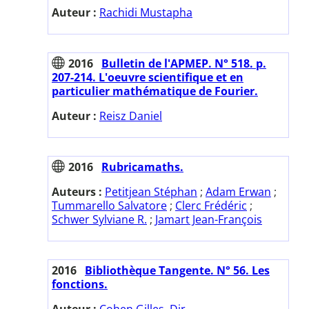
Auteur :
Rachidi Mustapha
2016
Bulletin de l'APMEP. N° 518. p.
207-214. L'oeuvre scientifique et en
particulier mathématique de Fourier.
Auteur :
Reisz Daniel
2016
Rubricamaths.
Auteurs :
Petitjean Stéphan
;
Adam Erwan
;
Tummarello Salvatore
;
Clerc Frédéric
;
Schwer Sylviane R.
;
Jamart Jean-François
2016
Bibliothèque Tangente. N° 56. Les
fonctions.
Auteur :
Cohen Gilles. Dir.