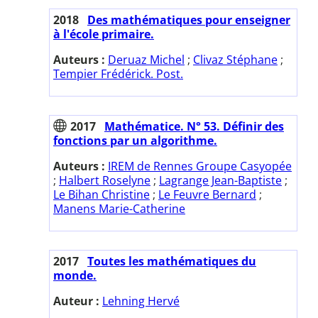
2018
Des mathématiques pour enseigner
à l'école primaire.
Auteurs :
Deruaz Michel
;
Clivaz Stéphane
;
Tempier Frédérick. Post.
2017
Mathématice. N° 53. Définir des
fonctions par un algorithme.
Auteurs :
IREM de Rennes Groupe Casyopée
;
Halbert Roselyne
;
Lagrange Jean-Baptiste
;
Le Bihan Christine
;
Le Feuvre Bernard
;
Manens Marie-Catherine
2017
Toutes les mathématiques du
monde.
Auteur :
Lehning Hervé