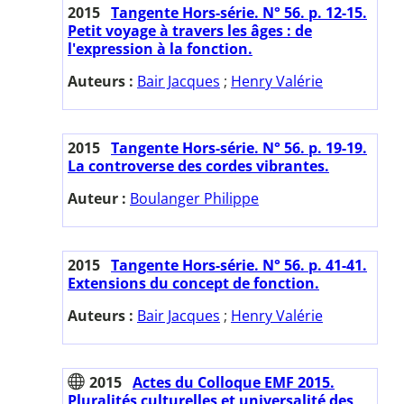
2015
Tangente Hors-série. N° 56. p. 12-15.
Petit voyage à travers les âges : de
l'expression à la fonction.
Auteurs :
Bair Jacques
;
Henry Valérie
2015
Tangente Hors-série. N° 56. p. 19-19.
La controverse des cordes vibrantes.
Auteur :
Boulanger Philippe
2015
Tangente Hors-série. N° 56. p. 41-41.
Extensions du concept de fonction.
Auteurs :
Bair Jacques
;
Henry Valérie
2015
Actes du Colloque EMF 2015.
Pluralités culturelles et universalité des