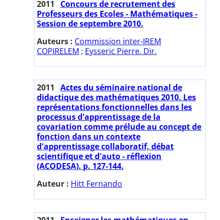
2011
Concours de recrutement des
Professeurs des Ecoles - Mathématiques -
Session de septembre 2010.
Auteurs :
Commission inter-IREM
COPIRELEM
;
Eysseric Pierre. Dir.
2011
Actes du séminaire national de
didactique des mathématiques 2010. Les
représentations fonctionnelles dans les
processus d'apprentissage de la
covariation comme prélude au concept de
fonction dans un contexte
d'apprentissage collaboratif, débat
scientifique et d'auto - réflexion
(ACODESA). p. 127-144.
Auteur :
Hitt Fernando
2011
Enseigner les mathématiques en