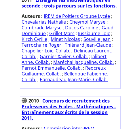
seconde : trois parcours sur les fonctions.
Auteurs :
IREM de Poitiers Groupe Lycée
;
Chevalarias Nathalie
;
Cheymol Maryse
;
Combrade Maryse
;
Ducos Caroline
;
Gaud
Dominique
;
Grillet Marc
;
Jussiaume Loïc
;
Kirch Cyrille
;
Minet Nicolas
;
Souville Jean
;
Terrochaire Roger
;
Thiénard Jean-Claude
;
Chapellier Loïc. Collab.
;
Delineau Laurent.
Collab.
;
Garnier Xavier. Collab.
;
Jalibert
Anne. Collab.
;
Maréchal Jacqueline. Collab.
;
Pernot Emmanuelle. Collab.
;
Reocreux
Guillaume. Collab.
;
Bellenoue Fabienne.
Collab.
;
Parnaudeau Jean-Marie. Collab.
2010
Concours de recrutement des
Professeurs des Ecoles - Mathématiques -
Entraînement aux écrits de la session
2011.
Auteurs :
Commission inter-IREM