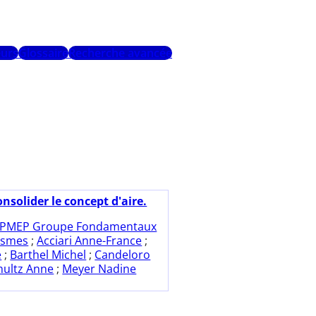
urs
Glossaire
Recherche avancée
nsolider le concept d'aire.
PMEP Groupe Fondamentaux
ismes
;
Acciari Anne-France
;
e
;
Barthel Michel
;
Candeloro
hultz Anne
;
Meyer Nadine