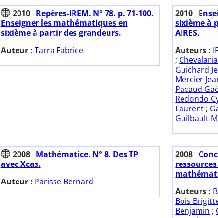
2010
Repères-IREM. N° 78. p. 71-100.
2010
Ense
Enseigner les mathématiques en
sixième à p
sixième à partir des grandeurs.
AIRES.
Auteur :
Tarra Fabrice
Auteurs :
I
;
Chevalaria
Guichard J
Mercier Jea
Pacaud Gaë
Redondo Cy
Laurent
;
Ga
Guilbault M
2008
Mathématice. N° 8. Des TP
2008
Conc
avec Xcas.
ressources
mathémati
Auteur :
Parisse Bernard
Auteurs :
B
Bois Brigitt
Benjamin
;