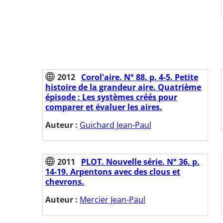
2012
Corol'aire. N° 88. p. 4-5. Petite
histoire de la grandeur aire. Quatrième
épisode : Les systèmes créés pour
comparer et évaluer les aires.
Auteur :
Guichard Jean-Paul
2011
PLOT. Nouvelle série. N° 36. p.
14-19. Arpentons avec des clous et
chevrons.
Auteur :
Mercier Jean-Paul