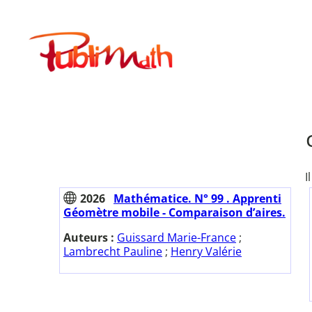
Aller
au
Publimath
contenu
I
2026
Mathématice. N° 99 . Apprenti
Géomètre mobile - Comparaison d’aires.
Auteurs :
Guissard Marie-France
;
Lambrecht Pauline
;
Henry Valérie