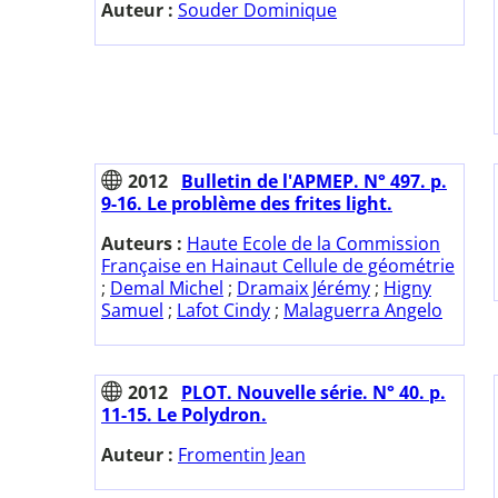
Auteur :
Souder Dominique
2012
Bulletin de l'APMEP. N° 497. p.
9-16. Le problème des frites light.
Auteurs :
Haute Ecole de la Commission
Française en Hainaut Cellule de géométrie
;
Demal Michel
;
Dramaix Jérémy
;
Higny
Samuel
;
Lafot Cindy
;
Malaguerra Angelo
2012
PLOT. Nouvelle série. N° 40. p.
11-15. Le Polydron.
Auteur :
Fromentin Jean