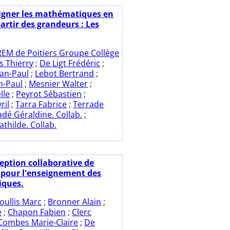
igner les mathématiques en
artir des grandeurs : Les
REM de Poitiers Groupe Collège
s Thierry
;
De Ligt Frédéric
;
ean-Paul
;
Lebot Bertrand
;
n-Paul
;
Mesnier Walter
;
lle
;
Peyrot Sébastien
;
ril
;
Tarra Fabrice
;
Terrade
dé Géraldine. Collab.
;
athilde. Collab.
eption collaborative de
 pour l'enseignement des
ques.
oullis Marc
;
Bronner Alain
;
e
;
Chapon Fabien
;
Clerc
Combes Marie-Claire
;
De