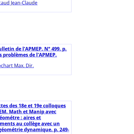
caud Jean-Claude
lletin de l'APMEP. N° 499. p.
es problèmes de l'APMEP.
chart Max. Dir.
ctes des 18e et 19e colloques
EM. Math et Manip avec
éométre : aires et
ments au collège avec un
e géométrie dynamique. p. 249-