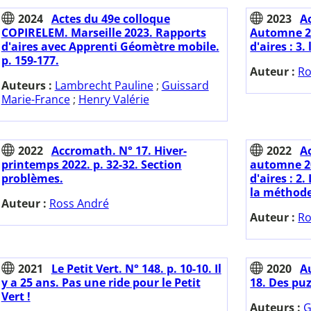
2024
Actes du 49e colloque
2023
A
COPIRELEM. Marseille 2023. Rapports
Automne 20
d'aires avec Apprenti Géomètre mobile.
d'aires : 3
p. 159-177.
Auteur :
Ro
Auteurs :
Lambrecht Pauline
;
Guissard
Marie-France
;
Henry Valérie
2022
Accromath. N° 17. Hiver-
2022
A
printemps 2022. p. 32-32. Section
automne 20
problèmes.
d'aires : 2
la méthode
Auteur :
Ross André
Auteur :
Ro
2021
Le Petit Vert. N° 148. p. 10-10. Il
2020
Au
y a 25 ans. Pas une ride pour le Petit
18. Des puz
Vert !
Auteurs :
G