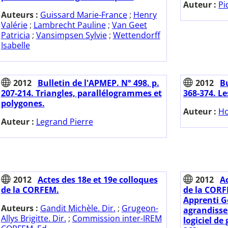
Auteur :
Pi
Auteurs :
Guissard Marie-France
;
Henry
Valérie
;
Lambrecht Pauline
;
Van Geet
Patricia
;
Vansimpsen Sylvie
;
Wettendorff
Isabelle
2012
Bulletin de l'APMEP. N° 498. p.
2012
Bu
207-214. Triangles, parallélogrammes et
368-374. L
polygones.
Auteur :
Ho
Auteur :
Legrand Pierre
2012
Actes des 18e et 19e colloques
2012
A
de la CORFEM.
de la CORF
Apprenti G
Auteurs :
Gandit Michèle. Dir.
;
Grugeon-
agrandisse
Allys Brigitte. Dir.
;
Commission inter-IREM
logiciel d