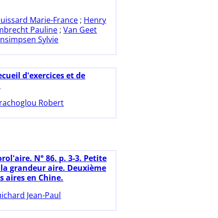
uissard Marie-France
;
Henry
mbrecht Pauline
;
Van Geet
nsimpsen Sylvie
cueil d'exercices et de
.
rachoglou Robert
rol'aire. N° 86. p. 3-3. Petite
e la grandeur aire. Deuxième
es aires en Chine.
ichard Jean-Paul