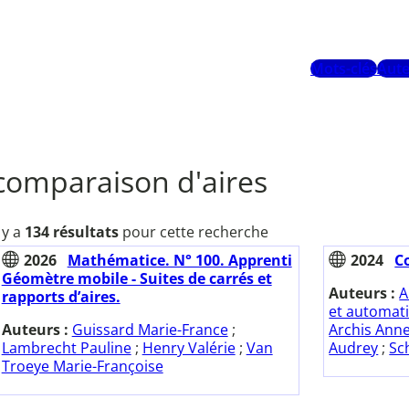
Mots-clés
Aute
comparaison d'aires
l y a
134 résultats
pour cette recherche
2026
Mathématice. N° 100. Apprenti
2024
Co
Géomètre mobile - Suites de carrés et
Auteurs :
A
rapports d’aires.
et automat
Auteurs :
Guissard Marie-France
;
Archis Ann
Lambrecht Pauline
;
Henry Valérie
;
Van
Audrey
;
Sc
Troeye Marie-Françoise