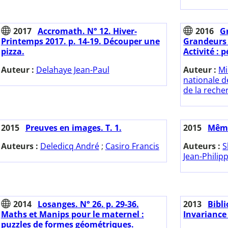
2017
Accromath. N° 12. Hiver-
2016
G
Printemps 2017. p. 14-19. Découper une
Grandeurs 
pizza.
Activité : 
Auteur :
Delahaye Jean-Paul
Auteur :
Mi
nationale d
de la reche
2015
Preuves en images. T. 1.
2015
Mêm'
Auteurs :
Deledicq André
;
Casiro Francis
Auteurs :
S
Jean-Philip
2014
Losanges. N° 26. p. 29-36.
2013
Bibl
Maths et Manips pour le maternel :
Invariance 
puzzles de formes géométriques.