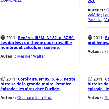
CORFEM. Ed.
263.
Auteurs :
G
Valérie
;
La
Patricia
;
Va
2011
Repères-IREM. N° 82. p. 37-50.
2011
Re
Les durées : un thème pour travailler
problèmes
nombres et calculs en sixième.
Auteur :
Fe
Auteur :
Mesnier Walter
2011
Corol'aire. N° 85. p. 4-5. Petite
2011
Co
histoire de la grandeur aire. Premier
histoire d
épisode : les aires chez Euclide.
épisode : l
Auteur :
Guichard Jean-Paul
Auteur :
Gu