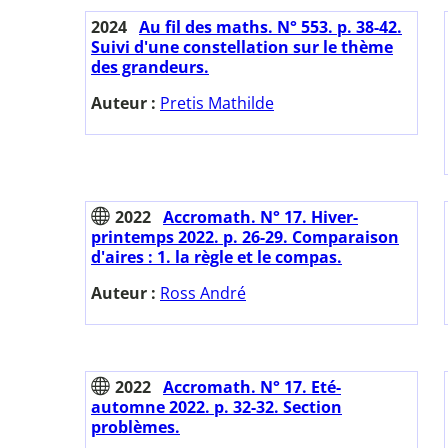
2024
Au fil des maths. N° 553. p. 38-42.
Suivi d'une constellation sur le thème
des grandeurs.
Auteur :
Pretis Mathilde
2022
Accromath. N° 17. Hiver-
printemps 2022. p. 26-29. Comparaison
d'aires : 1. la règle et le compas.
Auteur :
Ross André
2022
Accromath. N° 17. Eté-
automne 2022. p. 32-32. Section
problèmes.