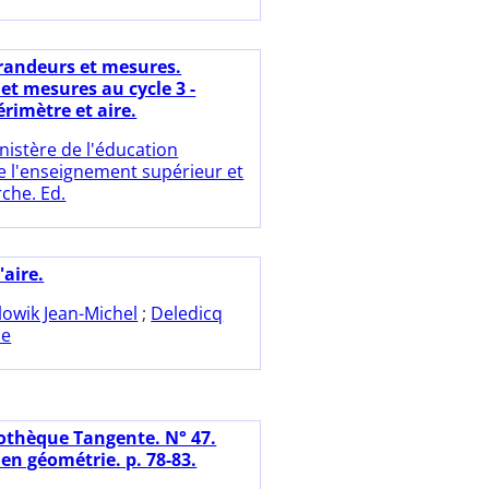
randeurs et mesures.
et mesures au cycle 3 -
périmètre et aire.
nistère de l'éducation
e l'enseignement supérieur et
rche. Ed.
aire.
lowik Jean-Michel
;
Deledicq
pe
iothèque Tangente. N° 47.
en géométrie. p. 78-83.