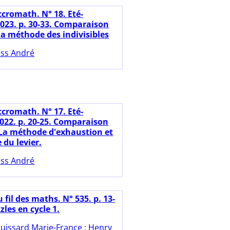
ccromath. N° 18. Eté-
23. p. 30-33. Comparaison
. la méthode des indivisibles
ss André
ccromath. N° 17. Eté-
22. p. 20-25. Comparaison
. La méthode d'exhaustion et
 du levier.
ss André
 fil des maths. N° 535. p. 13-
zles en cycle 1.
uissard Marie-France
;
Henry