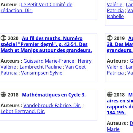
Auteur :
Le Petit Vert Comité de
Valérie
;
La
rédaction. Dir.
Patricia
;
Va
Isabelle
2020
Au fil des maths. Numéro
2019
Au
spécial "Premier degré". p. 42-51. Des
38. Des Ma
Math et Manips autour des grandeurs.
grandeurs.
Auteurs :
Guissard Marie-France
;
Henry
Auteurs :
G
Valérie
;
Lambrecht Pauline
;
Van Geet
Valérie
;
La
Patricia
;
Vansimpsen Sylvie
Patricia
;
Va
2018
Mathématiques en Cycle 3.
2018
M
aires en si
Auteurs :
Vandebrouck Fabrice. Dir.
;
rapports di
Lebot Bertrand. Dir.
184-195.
Auteurs :
D
Marie