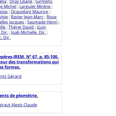
élia
;
Dray Liliane
;
Girmens
e Michel
;
Larguier Mirène
;
olas
;
Ocquidant Maurice
;
ylvie
;
Ravier Jean-Marc
;
Roux
alles Jacques
;
Saumade Henri
;
lle
;
Théret David
;
Guin
Dir.
;
Joab Michelle. Dir.
;
. Dir.
pères-IREM. N° 67. p. 85-100.
pour des transformations qui
es formes.
ntz Gérard
ents de géométrie.
airaut Alexis Claude