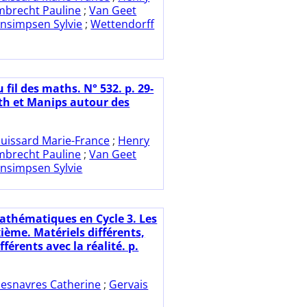
mbrecht Pauline
;
Van Geet
nsimpsen Sylvie
;
Wettendorff
 fil des maths. N° 532. p. 29-
th et Manips autour des
uissard Marie-France
;
Henry
mbrecht Pauline
;
Van Geet
nsimpsen Sylvie
athématiques en Cycle 3. Les
xième. Matériels différents,
fférents avec la réalité. p.
esnavres Catherine
;
Gervais