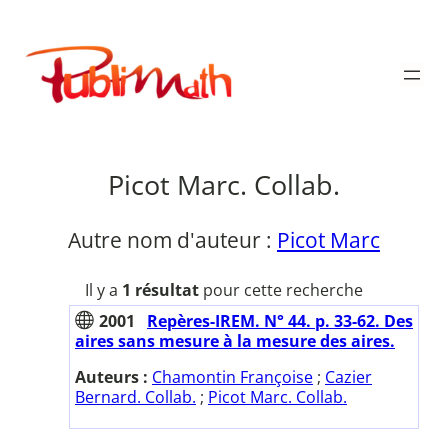
Aller
au
Publimath
contenu
Picot Marc. Collab.
Autre nom d'auteur :
Picot Marc
Il y a
1 résultat
pour cette recherche
2001
Repères-IREM. N° 44. p. 33-62. Des
aires sans mesure à la mesure des aires.
Auteurs :
Chamontin Françoise
;
Cazier
Bernard. Collab.
;
Picot Marc. Collab.