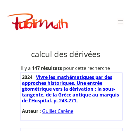
Aller
au
Publimath
contenu
calcul des dérivées
Il y a
147 résultats
pour cette recherche
2024
Vivre les mathématiques par des
approches historiques. Une entrée
géométrique vers la dérivation : la sous-
tangente, de la Grèce antique au marquis
de l'Hospital. p. 243-271.
Auteur :
Guillet Carène