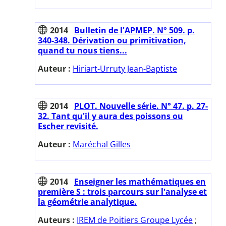
2014
Bulletin de l'APMEP. N° 509. p.
340-348. Dérivation ou primitivation,
quand tu nous tiens...
Auteur :
Hiriart-Urruty Jean-Baptiste
2014
PLOT. Nouvelle série. N° 47. p. 27-
32. Tant qu'il y aura des poissons ou
Escher revisité.
Auteur :
Maréchal Gilles
2014
Enseigner les mathématiques en
première S : trois parcours sur l'analyse et
la géométrie analytique.
Auteurs :
IREM de Poitiers Groupe Lycée
;