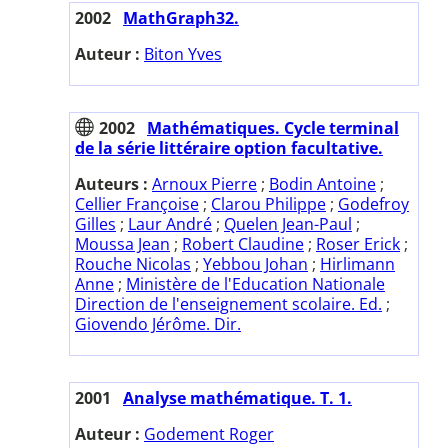
2002
MathGraph32.
Auteur :
Biton Yves
2002
Mathématiques. Cycle terminal
de la série littéraire option facultative.
Auteurs :
Arnoux Pierre
;
Bodin Antoine
;
Cellier Françoise
;
Clarou Philippe
;
Godefroy
Gilles
;
Laur André
;
Quelen Jean-Paul
;
Moussa Jean
;
Robert Claudine
;
Roser Erick
;
Rouche Nicolas
;
Yebbou Johan
;
Hirlimann
Anne
;
Ministère de l'Education Nationale
Direction de l'enseignement scolaire. Ed.
;
Giovendo Jérôme. Dir.
2001
Analyse mathématique. T. 1.
Auteur :
Godement Roger