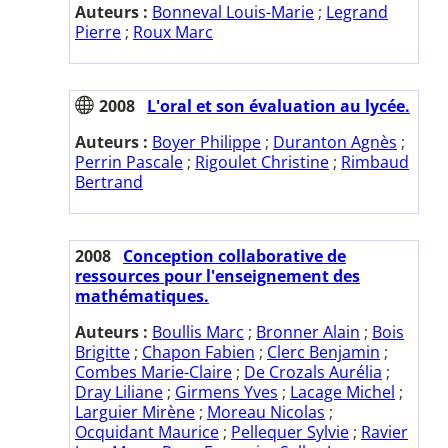
Auteurs :
Bonneval Louis-Marie
;
Legrand
Pierre
;
Roux Marc
2008
L'oral et son évaluation au lycée.
Auteurs :
Boyer Philippe
;
Duranton Agnès
;
Perrin Pascale
;
Rigoulet Christine
;
Rimbaud
Bertrand
2008
Conception collaborative de
ressources pour l'enseignement des
mathématiques.
Auteurs :
Boullis Marc
;
Bronner Alain
;
Bois
Brigitte
;
Chapon Fabien
;
Clerc Benjamin
;
Combes Marie-Claire
;
De Crozals Aurélia
;
Dray Liliane
;
Girmens Yves
;
Lacage Michel
;
Larguier Mirène
;
Moreau Nicolas
;
Ocquidant Maurice
;
Pellequer Sylvie
;
Ravier