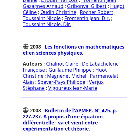
Gazagnes Arnaud
;
Gribonval Gilbert
;
Hugot
Céline
;
Oudin Christine
;
Rocher Robert
;
Toussaint Nicole
;
Fromentin Jean. Dir.
;
Toussaint Nicole. Dir.
2008
Les fonctions en mathématiques
et en sciences physiques.
Auteurs :
Chalnot Claire
;
De Labachelerie
Françoise
;
Guillaume Philippe
;
Huot
Christine
;
Magnenet Michel
;
Parmentelat
Alain
;
Speyer-Pays Philippe
;
Verjux
Stéphane
;
Vigoureux Jean-Marie
2008
Bulletin de l'APMEP. N° 475. p.
227-237. A propos d'une équation
différentielle : va et vient entre
expérimentation et théorie.