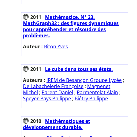
2011
Mathématice. N° 23.
MathGraph32 : des figures dynamiques
pour appréhender et résoudre des
problèmes.
Auteur :
Biton Yves
2011
Le cube dans tous ses états.
Auteurs :
IREM de Besançon Groupe Lycée
;
De Labachelerie Françoise
;
Magnenet
Michel
;
Parent Daniel
;
Parmentelat Alain
;
Speyer-Pays Philippe
;
Biétry Philippe
2010
Mathématiques et
développement durable.