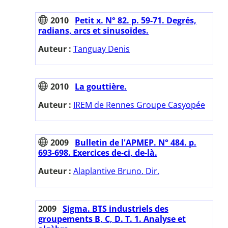
2010
Petit x. N° 82. p. 59-71. Degrés,
radians, arcs et sinusoïdes.
Auteur :
Tanguay Denis
2010
La gouttière.
Auteur :
IREM de Rennes Groupe Casyopée
2009
Bulletin de l'APMEP. N° 484. p.
693-698. Exercices de-ci, de-là.
Auteur :
Alaplantive Bruno. Dir.
2009
Sigma. BTS industriels des
groupements B, C, D. T. 1. Analyse et