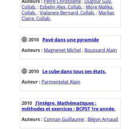
Auteurs :
Pêtre Christophe
;
Dugour Guy.
Collab.
;
Esbelin Alex. Collab.
;
More Malika.
Collab.
;
Vialaneix Bernard. Collab.
;
Marlias
Claire. Collab.
2010
Pavé dans une pyramide
Auteurs :
Magnenet Michel
;
Boussard Alain
2010
Le cube dans tous ses états.
Auteur :
Parmentelat Alain
2010
J'intègre. Mathématiques :
méthodes et exercices : BCPST 1re année.
Auteurs :
Connan Guillaume
;
Bégyn Arnaud