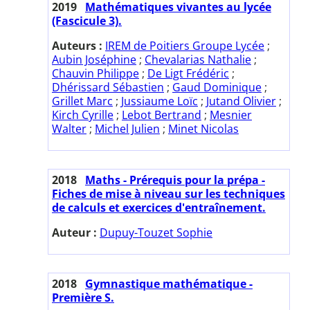
2019
Mathématiques vivantes au lycée
(Fascicule 3).
Auteurs :
IREM de Poitiers Groupe Lycée
;
Aubin Joséphine
;
Chevalarias Nathalie
;
Chauvin Philippe
;
De Ligt Frédéric
;
Dhérissard Sébastien
;
Gaud Dominique
;
Grillet Marc
;
Jussiaume Loïc
;
Jutand Olivier
;
Kirch Cyrille
;
Lebot Bertrand
;
Mesnier
Walter
;
Michel Julien
;
Minet Nicolas
2018
Maths - Prérequis pour la prépa -
Fiches de mise à niveau sur les techniques
de calculs et exercices d'entraînement.
Auteur :
Dupuy-Touzet Sophie
2018
Gymnastique mathématique -
Première S.