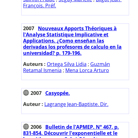
François. Préf.
2007
Nouveaux Apports Théoriques à
l'Analyse Statistique Implicative et
Applications. ¿Como enseñan las
derivadas los profesores de calculo en la
universidad? p. 179-196.
Auteurs :
Ortega Silva Lidia
;
Guzmán
Retamal Ismenia
;
Mena Lorca Arturo
2007
Casyopée.
Auteur :
Lagrange Jean-Baptiste. Dir.
2006
Bulletin de l'APMEP. N° 467. p.
831-854. Découvrir l'exponentielle et le