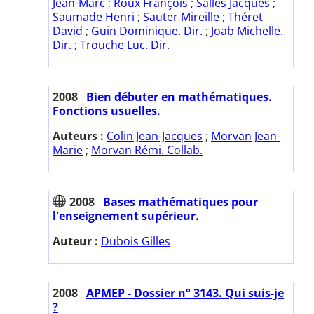
Jean-Marc
;
Roux François
;
Salles Jacques
;
Saumade Henri
;
Sauter Mireille
;
Théret
David
;
Guin Dominique. Dir.
;
Joab Michelle.
Dir.
;
Trouche Luc. Dir.
2008
Bien débuter en mathématiques.
Fonctions usuelles.
Auteurs :
Colin Jean-Jacques
;
Morvan Jean-
Marie
;
Morvan Rémi. Collab.
2008
Bases mathématiques pour
l'enseignement supérieur.
Auteur :
Dubois Gilles
2008
APMEP - Dossier n° 3143. Qui suis-je
?