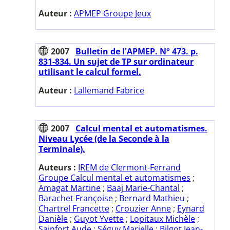
Auteur :
APMEP Groupe Jeux
2007
Bulletin de l'APMEP. N° 473. p.
831-834. Un sujet de TP sur ordinateur
utilisant le calcul formel.
Auteur :
Lallemand Fabrice
2007
Calcul mental et automatismes.
Niveau Lycée (de la Seconde à la
Terminale).
Auteurs :
IREM de Clermont-Ferrand
Groupe Calcul mental et automatismes
;
Amagat Martine
;
Baaj Marie-Chantal
;
Barachet Françoise
;
Bernard Mathieu
;
Chartrel Francette
;
Crouzier Anne
;
Eynard
Danièle
;
Guyot Yvette
;
Lopitaux Michèle
;
Sainfort Aude
;
Séguy Marielle
;
Bilgot Jean-