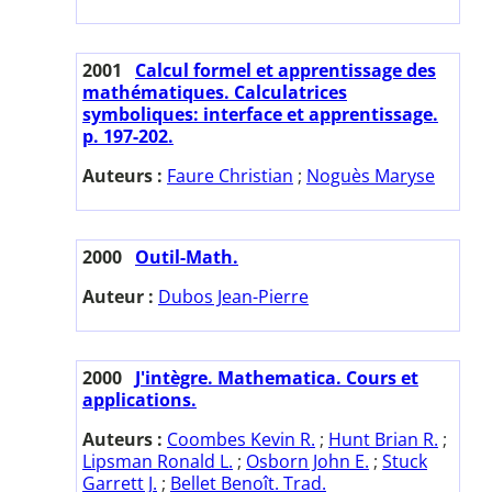
2001
Calcul formel et apprentissage des
mathématiques. Calculatrices
symboliques: interface et apprentissage.
p. 197-202.
Auteurs :
Faure Christian
;
Noguès Maryse
2000
Outil-Math.
Auteur :
Dubos Jean-Pierre
2000
J'intègre. Mathematica. Cours et
applications.
Auteurs :
Coombes Kevin R.
;
Hunt Brian R.
;
Lipsman Ronald L.
;
Osborn John E.
;
Stuck
Garrett J.
;
Bellet Benoît. Trad.