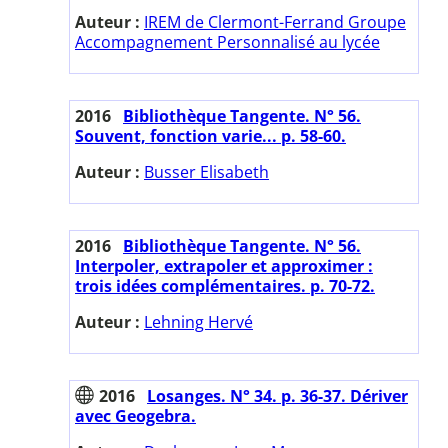
Auteur :
IREM de Clermont-Ferrand Groupe
Accompagnement Personnalisé au lycée
2016
Bibliothèque Tangente. N° 56.
Souvent, fonction varie... p. 58-60.
Auteur :
Busser Elisabeth
2016
Bibliothèque Tangente. N° 56.
Interpoler, extrapoler et approximer :
trois idées complémentaires. p. 70-72.
Auteur :
Lehning Hervé
2016
Losanges. N° 34. p. 36-37. Dériver
avec Geogebra.