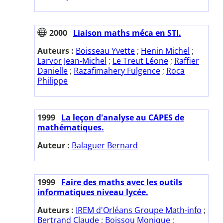
2000
Liaison maths méca en STI.
Auteurs :
Boisseau Yvette
;
Henin Michel
;
Larvor Jean-Michel
;
Le Treut Léone
;
Raffier
Danielle
;
Razafimahery Fulgence
;
Roca
Philippe
1999
La leçon d'analyse au CAPES de
mathématiques.
Auteur :
Balaguer Bernard
1999
Faire des maths avec les outils
informatiques niveau lycée.
Auteurs :
IREM d'Orléans Groupe Math-info
;
Bertrand Claude
;
Boissou Monique
;