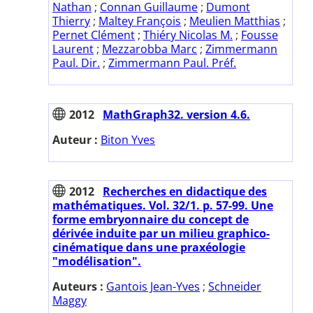
Nathan
;
Connan Guillaume
;
Dumont
Thierry
;
Maltey François
;
Meulien Matthias
;
Pernet Clément
;
Thiéry Nicolas M.
;
Fousse
Laurent
;
Mezzarobba Marc
;
Zimmermann
Paul. Dir.
;
Zimmermann Paul. Préf.
2012
MathGraph32. version 4.6.
Auteur :
Biton Yves
2012
Recherches en didactique des
mathématiques. Vol. 32/1. p. 57-99. Une
forme embryonnaire du concept de
dérivée induite par un milieu graphico-
cinématique dans une praxéologie
"modélisation".
Auteurs :
Gantois Jean-Yves
;
Schneider
Maggy