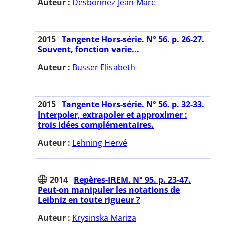
Auteur :
Desbonnez Jean-Marc
2015
Tangente Hors-série. N° 56. p. 26-27.
Souvent, fonction varie...
Auteur :
Busser Elisabeth
2015
Tangente Hors-série. N° 56. p. 32-33.
Interpoler, extrapoler et approximer :
trois idées complémentaires.
Auteur :
Lehning Hervé
2014
Repères-IREM. N° 95. p. 23-47.
Peut-on manipuler les notations de
Leibniz en toute rigueur ?
Auteur :
Krysinska Mariza