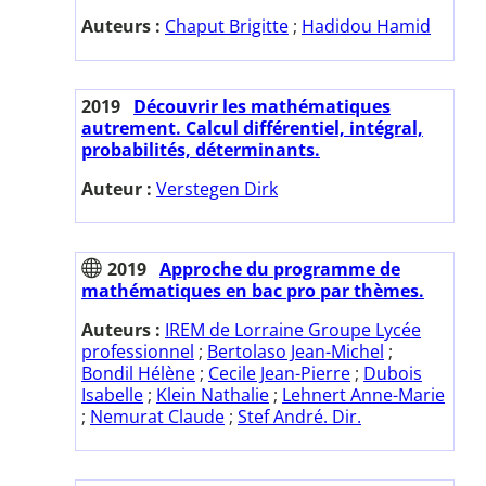
Auteurs :
Chaput Brigitte
;
Hadidou Hamid
2019
Découvrir les mathématiques
autrement. Calcul différentiel, intégral,
probabilités, déterminants.
Auteur :
Verstegen Dirk
2019
Approche du programme de
mathématiques en bac pro par thèmes.
Auteurs :
IREM de Lorraine Groupe Lycée
professionnel
;
Bertolaso Jean-Michel
;
Bondil Hélène
;
Cecile Jean-Pierre
;
Dubois
Isabelle
;
Klein Nathalie
;
Lehnert Anne-Marie
;
Nemurat Claude
;
Stef André. Dir.