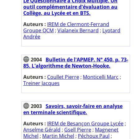
Le Questionnaire à Choix Multiple. Un
outil complémentaire d'évaluation au
Collège, au Lycée et en BTS.
Auteurs :
IREM de Clermont-Ferrand
Groupe QCM
;
Vialaneix Bernard
;
Lyotard
Andrée
2004
Bulletin de l'APMEP. N° 450. p. 73-
85. L'algorithme de Newton-Hooke.
Auteurs :
Coullet Pierre
;
Monticelli Marc
;
Treiner Jacques
2003
Savoirs, savoir-faire en analyse
en terminale scientifique.
Auteurs :
IREM de Besançon Groupe Lycée
;
Anselme Gérald
;
Gsell Pierre
;
Magnenet
Michel
;
Martin Michel
;
Péchoux Paul
;