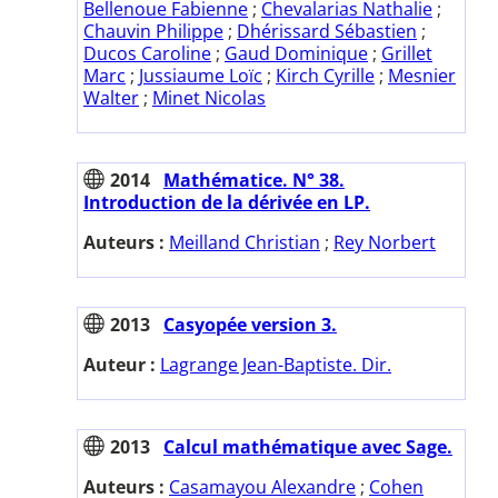
Bellenoue Fabienne
;
Chevalarias Nathalie
;
Chauvin Philippe
;
Dhérissard Sébastien
;
Ducos Caroline
;
Gaud Dominique
;
Grillet
Marc
;
Jussiaume Loïc
;
Kirch Cyrille
;
Mesnier
Walter
;
Minet Nicolas
2014
Mathématice. N° 38.
Introduction de la dérivée en LP.
Auteurs :
Meilland Christian
;
Rey Norbert
2013
Casyopée version 3.
Auteur :
Lagrange Jean-Baptiste. Dir.
2013
Calcul mathématique avec Sage.
Auteurs :
Casamayou Alexandre
;
Cohen