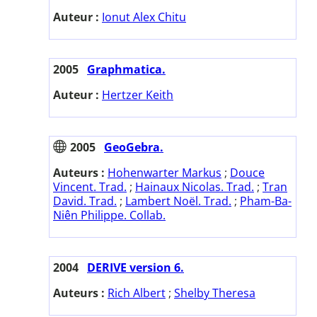
Auteur :
Ionut Alex Chitu
2005
Graphmatica.
Auteur :
Hertzer Keith
2005
GeoGebra.
Auteurs :
Hohenwarter Markus
;
Douce
Vincent. Trad.
;
Hainaux Nicolas. Trad.
;
Tran
David. Trad.
;
Lambert Noël. Trad.
;
Pham-Ba-
Niên Philippe. Collab.
2004
DERIVE version 6.
Auteurs :
Rich Albert
;
Shelby Theresa