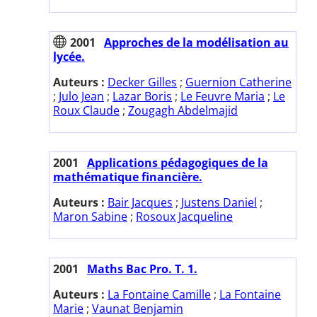
2001
Approches de la modélisation au
lycée.
Auteurs :
Decker Gilles
;
Guernion Catherine
;
Julo Jean
;
Lazar Boris
;
Le Feuvre Maria
;
Le
Roux Claude
;
Zougagh Abdelmajid
2001
Applications pédagogiques de la
mathématique financière.
Auteurs :
Bair Jacques
;
Justens Daniel
;
Maron Sabine
;
Rosoux Jacqueline
2001
Maths Bac Pro. T. 1.
Auteurs :
La Fontaine Camille
;
La Fontaine
Marie
;
Vaunat Benjamin