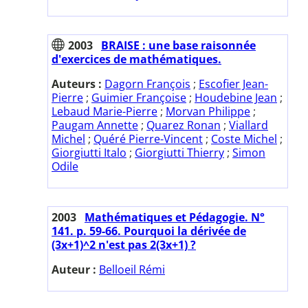
2003
BRAISE : une base raisonnée
d'exercices de mathématiques.
Auteurs :
Dagorn François
;
Escofier Jean-
Pierre
;
Guimier Françoise
;
Houdebine Jean
;
Lebaud Marie-Pierre
;
Morvan Philippe
;
Paugam Annette
;
Quarez Ronan
;
Viallard
Michel
;
Quéré Pierre-Vincent
;
Coste Michel
;
Giorgiutti Italo
;
Giorgiutti Thierry
;
Simon
Odile
2003
Mathématiques et Pédagogie. N°
141. p. 59-66. Pourquoi la dérivée de
(3x+1)^2 n'est pas 2(3x+1) ?
Auteur :
Belloeil Rémi