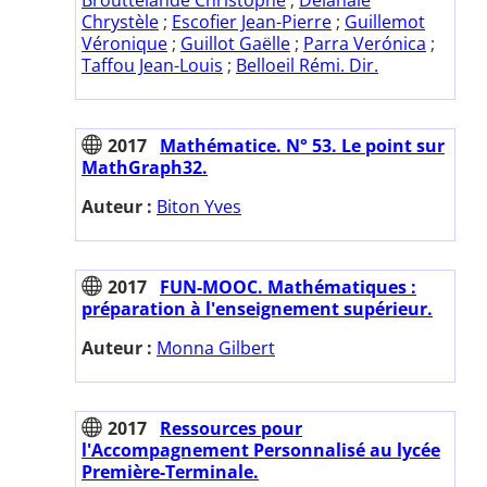
Chrystèle
;
Escofier Jean-Pierre
;
Guillemot
Véronique
;
Guillot Gaëlle
;
Parra Verónica
;
Taffou Jean-Louis
;
Belloeil Rémi. Dir.
2017
Mathématice. N° 53. Le point sur
MathGraph32.
Auteur :
Biton Yves
2017
FUN-MOOC. Mathématiques :
préparation à l'enseignement supérieur.
Auteur :
Monna Gilbert
2017
Ressources pour
l'Accompagnement Personnalisé au lycée
Première-Terminale.