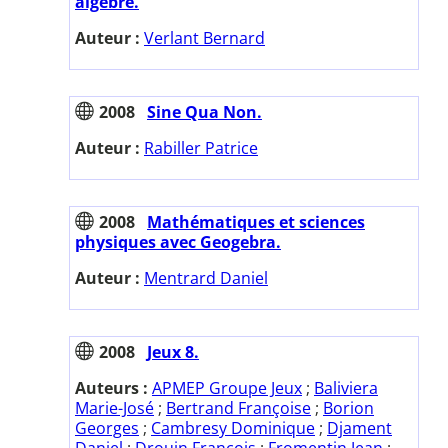
algèbre.
Auteur :
Verlant Bernard
2008
Sine Qua Non.
Auteur :
Rabiller Patrice
2008
Mathématiques et sciences
physiques avec Geogebra.
Auteur :
Mentrard Daniel
2008
Jeux 8.
Auteurs :
APMEP Groupe Jeux
;
Baliviera
Marie-José
;
Bertrand Françoise
;
Borion
Georges
;
Cambresy Dominique
;
Djament
Daniel
;
Drouin François
;
Fromentin Jean
;