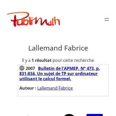
Aller
au
Publimath
contenu
Lallemand Fabrice
Il y a
1 résultat
pour cette recherche
2007
Bulletin de l'APMEP. N° 473. p.
831-834. Un sujet de TP sur ordinateur
utilisant le calcul formel.
Auteur :
Lallemand Fabrice