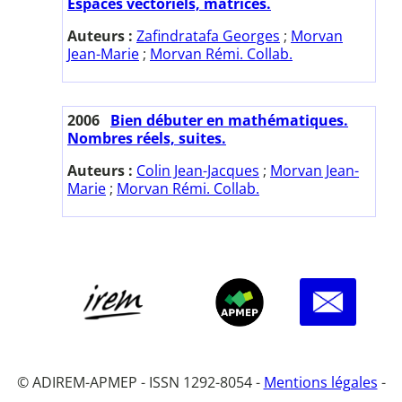
Espaces vectoriels, matrices.
Auteurs :
Zafindratafa Georges
;
Morvan
Jean-Marie
;
Morvan Rémi. Collab.
2006
Bien débuter en mathématiques.
Nombres réels, suites.
Auteurs :
Colin Jean-Jacques
;
Morvan Jean-
Marie
;
Morvan Rémi. Collab.
© ADIREM-APMEP - ISSN 1292-8054 -
Mentions légales
-