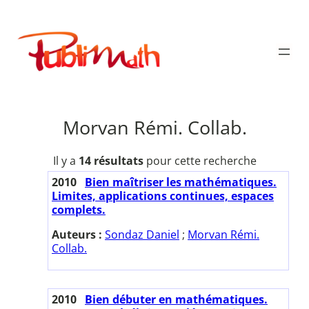
Aller
au
Publimath
contenu
Morvan Rémi. Collab.
Il y a
14 résultats
pour cette recherche
2010
Bien maîtriser les mathématiques.
Limites, applications continues, espaces
complets.
Auteurs :
Sondaz Daniel
;
Morvan Rémi.
Collab.
2010
Bien débuter en mathématiques.