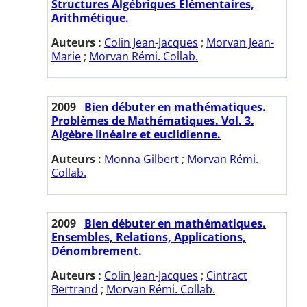
Structures Algébriques Elémentaires,
Arithmétique.
Auteurs :
Colin Jean-Jacques
;
Morvan Jean-
Marie
;
Morvan Rémi. Collab.
2009
Bien débuter en mathématiques.
Problèmes de Mathématiques. Vol. 3.
Algèbre linéaire et euclidienne.
Auteurs :
Monna Gilbert
;
Morvan Rémi.
Collab.
2009
Bien débuter en mathématiques.
Ensembles, Relations, Applications,
Dénombrement.
Auteurs :
Colin Jean-Jacques
;
Cintract
Bertrand
;
Morvan Rémi. Collab.