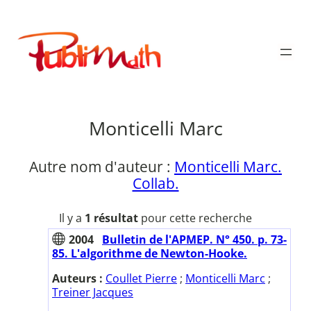
Aller
au
Publimath
contenu
Monticelli Marc
Autre nom d'auteur :
Monticelli Marc.
Collab.
Il y a
1 résultat
pour cette recherche
2004
Bulletin de l'APMEP. N° 450. p. 73-
85. L'algorithme de Newton-Hooke.
Auteurs :
Coullet Pierre
;
Monticelli Marc
;
Treiner Jacques