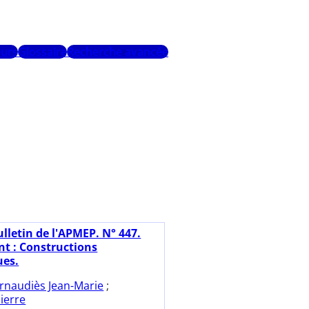
urs
Glossaire
Recherche avancée
ulletin de l'APMEP. N° 447.
t : Constructions
ues.
rnaudiès Jean-Marie
;
ierre