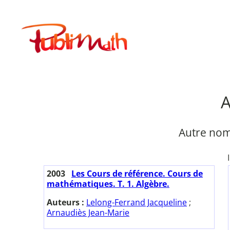
Aller
au
Publimath
contenu
A
Autre nom
2003
Les Cours de référence. Cours de
mathématiques. T. 1. Algèbre.
Auteurs :
Lelong-Ferrand Jacqueline
;
Arnaudiès Jean-Marie