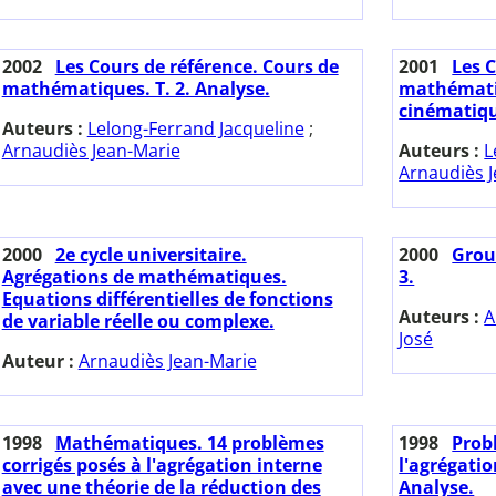
2002
Les Cours de référence. Cours de
2001
Les 
mathématiques. T. 2. Analyse.
mathématiq
cinématiq
Auteurs :
Lelong-Ferrand Jacqueline
;
Arnaudiès Jean-Marie
Auteurs :
L
Arnaudiès 
2000
2e cycle universitaire.
2000
Grou
Agrégations de mathématiques.
3.
Equations différentielles de fonctions
Auteurs :
A
de variable réelle ou complexe.
José
Auteur :
Arnaudiès Jean-Marie
1998
Mathématiques. 14 problèmes
1998
Prob
corrigés posés à l'agrégation interne
l'agrégati
avec une théorie de la réduction des
Analyse.