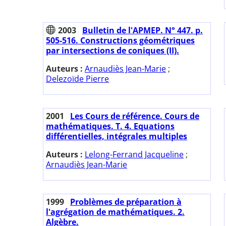
2003
Bulletin de l'APMEP. N° 447. p.
505-516. Constructions géométriques
par intersections de coniques (II).
Auteurs :
Arnaudiès Jean-Marie
;
Delezoïde Pierre
2001
Les Cours de référence. Cours de
mathématiques. T. 4. Equations
différentielles, intégrales multiples
Auteurs :
Lelong-Ferrand Jacqueline
;
Arnaudiès Jean-Marie
1999
Problèmes de préparation à
l'agrégation de mathématiques. 2.
Algèbre.