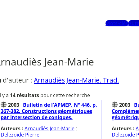
Mots-clés
Aute
rnaudiès Jean-Marie
 d'auteur :
Arnaudiès Jean-Marie. Trad.
Il y a
14 résultats
pour cette recherche
2003
Bulletin de l'APMEP. N° 446. p.
2003
B
367-382. Constructions géométriques
Complémen
par intersection de coniques.
géométriq
Auteurs :
Arnaudiès Jean-Marie
;
Auteurs :
A
Delezoïde Pierre
Delezoïde P