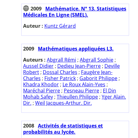
2009
Mathématice. N° 13. Statistiques
Médicales En Ligne (SMEL).
Auteur :
Kuntz Gérard
2009
Mathématiques appliquées L3.
Auteurs :
Abgrall Rémi
;
Abgrall Sophie
;
Aussel Didier
;
Dedieu Jean-Pierre
;
Deville
Robert
;
Dossal Charles
;
Faugère Jean-
Charles
;
Fisher Patrick
;
Gaborit Philippe
;
Khadra Khodor
;
Le Roux Alain-Yves
;
Maréchal Pierre
;
Pesneau Pierre
;
El Din
Mohab Safey
;
Thieullen Philippe
;
Yger Alain.
Dir.
;
Weil Jacques-Arthur. Dir.
2008
Activités de statistiques et
probabilités au lycée.