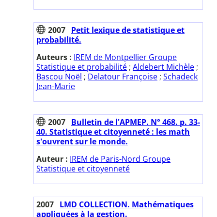
2007
Petit lexique de statistique et
probabilité.
Auteurs :
IREM de Montpellier Groupe
Statistique et probabilité
;
Aldebert Michèle
;
Bascou Noël
;
Delatour Françoise
;
Schadeck
Jean-Marie
2007
Bulletin de l'APMEP. N° 468. p. 33-
40. Statistique et citoyenneté : les math
s'ouvrent sur le monde.
Auteur :
IREM de Paris-Nord Groupe
Statistique et citoyenneté
2007
LMD COLLECTION. Mathématiques
appliquées à la gestion.