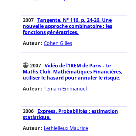
2007
Tangente. N° 116. p. 24-26. Une
nouvelle approche combinatoire : les
fonctions génératrices.
Auteur :
Cohen Gilles
2007
Vidéo de l'IREM de Paris - Le
Maths Club. Mathématiques Financières,
utiliser le hasard pour annuler le risque.
Auteur :
Temam Emmanuel
2006
Express. Probabilités : estimation
statistique.
Auteur :
Lethielleux Maurice