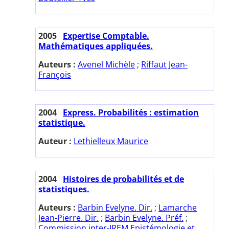
2005
Expertise Comptable.
Mathématiques appliquées.
Auteurs :
Avenel Michèle
;
Riffaut Jean-
François
2004
Express. Probabilités : estimation
statistique.
Auteur :
Lethielleux Maurice
2004
Histoires de probabilités et de
statistiques.
Auteurs :
Barbin Evelyne. Dir.
;
Lamarche
Jean-Pierre. Dir.
;
Barbin Evelyne. Préf.
;
Commission inter-IREM Epistémologie et