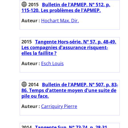
2015
Bulletin de l'APMEP. N° 512. p.
115-120. Les problèmes de l'APMEP.
Auteur :
Hochart Max. Dir.
2015
Tangente Hors-série. N° 57. p. 48-49.
Les compagnies d'assurance risquent-
elles la faillite ?
Auteur :
Esch Louis
2014
Bulletin de l'APMEP. N° 507. p. 83-
86. Temps d'attente moyen d'une suite de
pile ou face.
Auteur :
Carriquiry Pierre
2014
Tangente Sup. N° 73-74. p. 28-31.