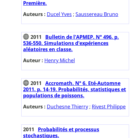
Première.
Auteurs :
Ducel Yves
;
Saussereau Bruno
2011
Bulletin de l'APMEP. N° 496. p.
536-550. Simulations d'expériences
aléatoires en classe.
Auteur :
Henry Michel
2011
Accromath. N° 6. Eté-Automne
2011. p. 14-19. Probabilités, statistiques et
populations de poissons.
Auteurs :
Duchesne Thierry
;
Rivest Philippe
2011
Probabilités et processus
stochastiques.