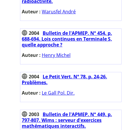
radioactivité.
Auteur :
Warusfel André
2004
Bulletin de l'APMEP. N° 454. p.
688-694. Lois continues en Terminale S,
quelle approche ?
Auteur :
Henry Michel
2004
Le Petit Vert. N° 78. p. 24-26.
Problèmes.
Auteur :
Le Gall Pol. Dir.
2003
Bulletin de l'APMEP. N° 449. p.
797-807. Wims : serveur d'exercices
mathématiques interactifs.