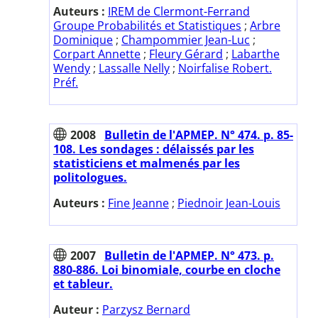
Auteurs :
IREM de Clermont-Ferrand
Groupe Probabilités et Statistiques
;
Arbre
Dominique
;
Champommier Jean-Luc
;
Corpart Annette
;
Fleury Gérard
;
Labarthe
Wendy
;
Lassalle Nelly
;
Noirfalise Robert.
Préf.
2008
Bulletin de l'APMEP. N° 474. p. 85-
108. Les sondages : délaissés par les
statisticiens et malmenés par les
politologues.
Auteurs :
Fine Jeanne
;
Piednoir Jean-Louis
2007
Bulletin de l'APMEP. N° 473. p.
880-886. Loi binomiale, courbe en cloche
et tableur.
Auteur :
Parzysz Bernard