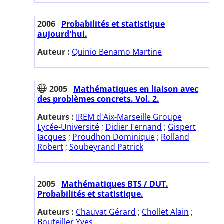
2006
Probabilités et statistique
aujourd'hui.
Auteur :
Quinio Benamo Martine
2005
Mathématiques en liaison avec
des problèmes concrets. Vol. 2.
Auteurs :
IREM d'Aix-Marseille Groupe
Lycée-Université
;
Didier Fernand
;
Gispert
Jacques
;
Proudhon Dominique
;
Rolland
Robert
;
Soubeyrand Patrick
2005
Mathématiques BTS / DUT.
Probabilités et statistique.
Auteurs :
Chauvat Gérard
;
Chollet Alain
;
Bouteiller Yves