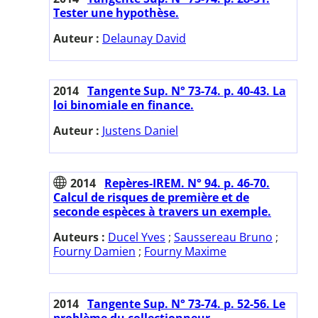
Tester une hypothèse.
Auteur :
Delaunay David
2014
Tangente Sup. N° 73-74. p. 40-43. La
loi binomiale en finance.
Auteur :
Justens Daniel
2014
Repères-IREM. N° 94. p. 46-70.
Calcul de risques de première et de
seconde espèces à travers un exemple.
Auteurs :
Ducel Yves
;
Saussereau Bruno
;
Fourny Damien
;
Fourny Maxime
2014
Tangente Sup. N° 73-74. p. 52-56. Le
problème du collectionneur.