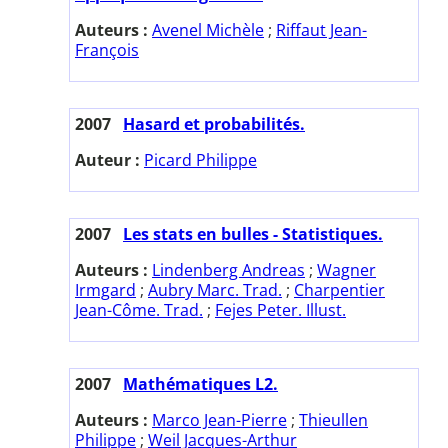
Auteurs :
Avenel Michèle
;
Riffaut Jean-
François
2007
Hasard et probabilités.
Auteur :
Picard Philippe
2007
Les stats en bulles - Statistiques.
Auteurs :
Lindenberg Andreas
;
Wagner
Irmgard
;
Aubry Marc. Trad.
;
Charpentier
Jean-Côme. Trad.
;
Fejes Peter. Illust.
2007
Mathématiques L2.
Auteurs :
Marco Jean-Pierre
;
Thieullen
Philippe
;
Weil Jacques-Arthur