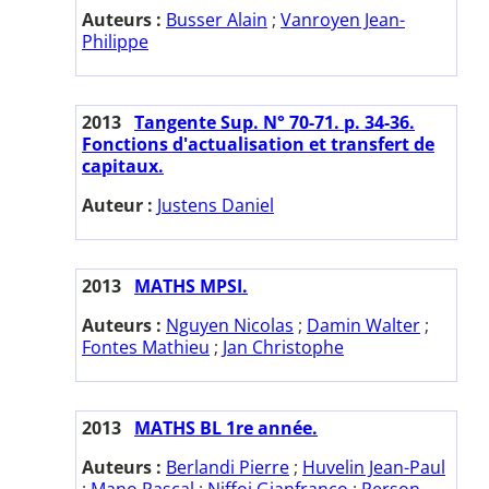
Auteurs :
Busser Alain
;
Vanroyen Jean-
Philippe
2013
Tangente Sup. N° 70-71. p. 34-36.
Fonctions d'actualisation et transfert de
capitaux.
Auteur :
Justens Daniel
2013
MATHS MPSI.
Auteurs :
Nguyen Nicolas
;
Damin Walter
;
Fontes Mathieu
;
Jan Christophe
2013
MATHS BL 1re année.
Auteurs :
Berlandi Pierre
;
Huvelin Jean-Paul
;
Mano Pascal
;
Niffoi Gianfranco
;
Person-