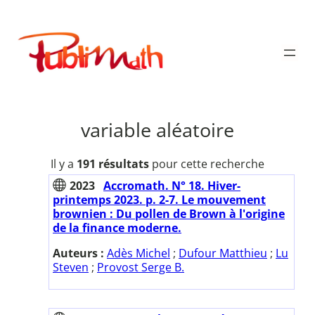
Aller
au
Publimath
contenu
variable aléatoire
Il y a
191 résultats
pour cette recherche
2023
Accromath. N° 18. Hiver-
printemps 2023. p. 2-7. Le mouvement
brownien : Du pollen de Brown à l'origine
de la finance moderne.
Auteurs :
Adès Michel
;
Dufour Matthieu
;
Lu
Steven
;
Provost Serge B.