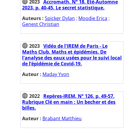
2023
Accromath. N° 18. Eté-Automne
2023. p. 40-45. Le secret statistique.
Auteurs :
Spicker Dylan
;
Moodie Erica
;
Genest Christian
2023
Vidéo de l'IREM de Paris - Le
Maths Club. Maths et épidémies. De
l'analyse des eaux usées pour le suivi local
de l’épidémie de Covid-19.
Auteur :
Maday Yvon
2022
Repères-IREM. N° 126. p. 49-57.
Rubrique Clé en main : Un becher et des
billes.
Auteur :
Brabant Matthieu