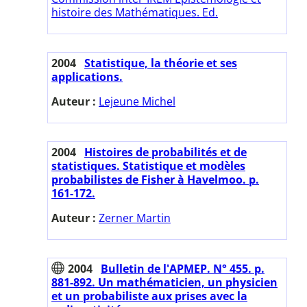
histoire des Mathématiques. Ed.
2004
Statistique, la théorie et ses
applications.
Auteur :
Lejeune Michel
2004
Histoires de probabilités et de
statistiques. Statistique et modèles
probabilistes de Fisher à Havelmoo. p.
161-172.
Auteur :
Zerner Martin
2004
Bulletin de l'APMEP. N° 455. p.
881-892. Un mathématicien, un physicien
et un probabiliste aux prises avec la