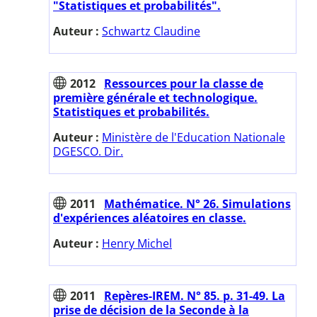
"Statistiques et probabilités".
Auteur :
Schwartz Claudine
2012
Ressources pour la classe de
première générale et technologique.
Statistiques et probabilités.
Auteur :
Ministère de l'Education Nationale
DGESCO. Dir.
2011
Mathématice. N° 26. Simulations
d'expériences aléatoires en classe.
Auteur :
Henry Michel
2011
Repères-IREM. N° 85. p. 31-49. La
prise de décision de la Seconde à la