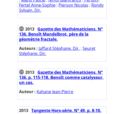
Fertel Anne-Sophie
;
Pierson Nicolas
;
Rondy
Sylvain. Dir.
2013
Gazette des Mathématiciens. N°
136. Benoît Mandelbrot, père de la
géométrie fractale.
Auteurs :
Jaffard Stéphane. Dir.
;
Seuret
Stéphane. Dir.
2013
Gazette des Mathématiciens. N°
136. p. 115-118. Benoît comme catalyseur,
un cas.
Auteur :
Kahane Jean-Pierre
2013
Tangente Hors-série. N° 49. p. 8-10.