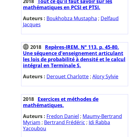
2018
Tout ce qu'il faut savoir sur les
mathématiques en PCSI et PTSI.
Auteurs :
Boukhobza Mustapha
;
Delfaud
Jacques
2018
Repères-IREM. N° 113. p. 45-80.
Une séquence d'enseignement articulant
les lois de probabilité à densité et le calcul
intégral en Terminale S.
Auteurs :
Derouet Charlotte
;
Alory Sylvie
2018
Exercices et méthodes de
mathématiques.
Auteurs :
Fredon Daniel
;
Maumy-Bertrand
Myriam
;
Bertrand Frédéric
;
Idi Rabba
Yacoubou