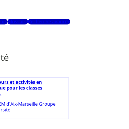
urs
Glossaire
Recherche avancée
ité
urs et activités en
ue pour les classes
.
EM d'Aix-Marseille Groupe
rsité