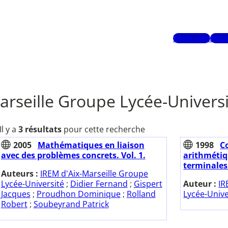
Mots-clés
Aute
arseille Groupe Lycée-Univers
Il y a
3 résultats
pour cette recherche
2005
Mathématiques en liaison
1998
Co
avec des problèmes concrets. Vol. 1.
arithmétiq
terminales
Auteurs :
IREM d'Aix-Marseille Groupe
Lycée-Université
;
Didier Fernand
;
Gispert
Auteur :
IR
Jacques
;
Proudhon Dominique
;
Rolland
Lycée-Unive
Robert
;
Soubeyrand Patrick