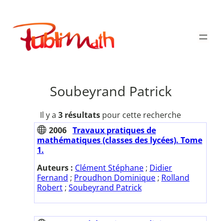
Aller
au
Publimath
contenu
Soubeyrand Patrick
Il y a
3 résultats
pour cette recherche
2006
Travaux pratiques de
mathématiques (classes des lycées). Tome
1.
Auteurs :
Clément Stéphane
;
Didier
Fernand
;
Proudhon Dominique
;
Rolland
Robert
;
Soubeyrand Patrick