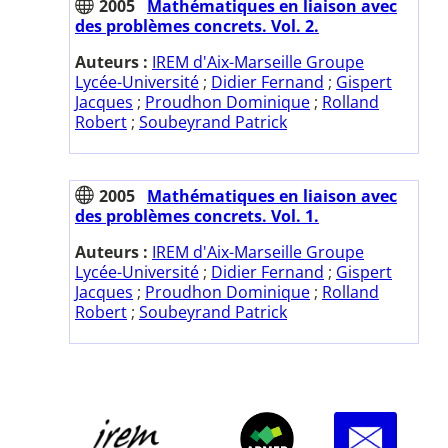
2005
Mathématiques en liaison avec
des problèmes concrets. Vol. 2.
Auteurs :
IREM d'Aix-Marseille Groupe
Lycée-Université
;
Didier Fernand
;
Gispert
Jacques
;
Proudhon Dominique
;
Rolland
Robert
;
Soubeyrand Patrick
2005
Mathématiques en liaison avec
des problèmes concrets. Vol. 1.
Auteurs :
IREM d'Aix-Marseille Groupe
Lycée-Université
;
Didier Fernand
;
Gispert
Jacques
;
Proudhon Dominique
;
Rolland
Robert
;
Soubeyrand Patrick