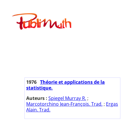
Aller
au
Publimath
contenu
1976
Théorie et applications de la
statistique.
Auteurs :
Spiegel Murray R.
;
Marcotorchino Jean-François. Trad.
;
Ergas
Alain. Trad.