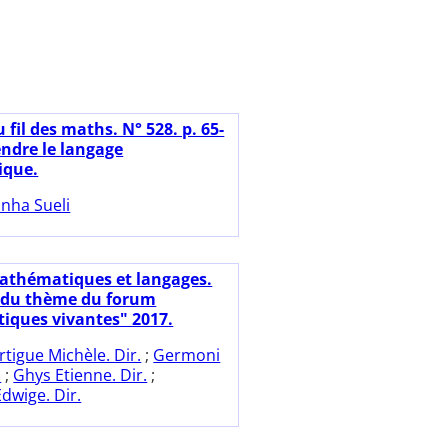
 fil des maths. N° 528. p. 65-
ndre le langage
que.
nha Sueli
athématiques et langages.
du thème du forum
ques vivantes" 2017.
rtigue Michèle. Dir.
;
Germoni
.
;
Ghys Etienne. Dir.
;
dwige. Dir.