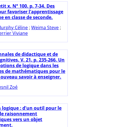
tit x. N° 100. p. 7-34. Des
our favoriser l'apprentissage
ue en classe de seconde.
urphy Céline
;
Weima Steve
;
rrier Viviane
nnales de didactique et de
gnitives. V. 21. p. 235-266. Un
notions de logique dans les
s de mathématiques pour le
 nouveau savoir à enseigner.
snil Zoé
 logique : d'un outil pour le
 le raisonnement
ques vers un objet
ement.