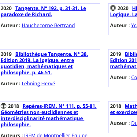
2020
Tangente. N° 192. p. 31-31. Le
2020
H
paradoxe de Richard.
Logique. L
Auteur :
Hauchecorne Bertrand
Auteur :
Yc
2019
Bibliothèque Tangente. N° 38.
2019
Bibl
Edition 2019. La logique, entre
Edition 20
quotidien, mathématiques et
mathématiq
philosophie. p. 46-51.
Auteur :
Co
Auteur :
Lehning Hervé
2018
Repères-IREM. N° 111. p. 55-81.
2018
Math
Géométries non-euclidiennes et
et exercice
interdisciplinarité mathématique-
Auteur :
Du
philosophie.
Auteurs :
IREM de Montpellier Equipe