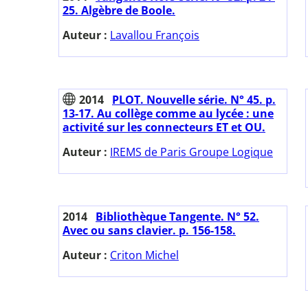
25. Algèbre de Boole.
Auteur :
Lavallou François
2014
PLOT. Nouvelle série. N° 45. p.
13-17. Au collège comme au lycée : une
activité sur les connecteurs ET et OU.
Auteur :
IREMS de Paris Groupe Logique
2014
Bibliothèque Tangente. N° 52.
Avec ou sans clavier. p. 156-158.
Auteur :
Criton Michel