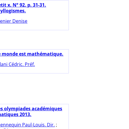
tit x. N° 92. p. 31-31.
 Syllogismes.
enier Denise
e monde est mathématique.
llani Cédric. Préf.
es olympiades académiques
atiques 2013.
ennequin Paul-Louis. Dir.
;