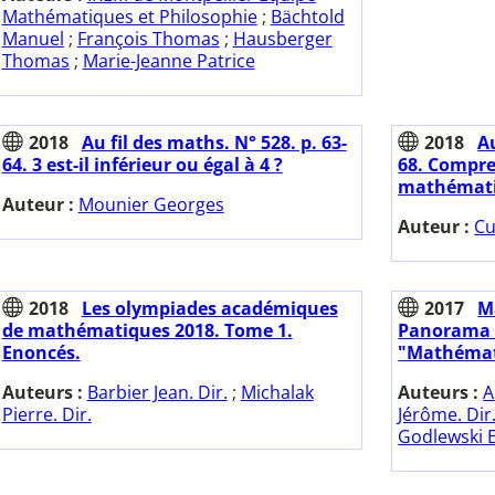
Mathématiques et Philosophie
;
Bächtold
Manuel
;
François Thomas
;
Hausberger
Thomas
;
Marie-Jeanne Patrice
2018
Au fil des maths. N° 528. p. 63-
2018
Au
64. 3 est-il inférieur ou égal à 4 ?
68. Compre
mathémati
Auteur :
Mounier Georges
Auteur :
Cu
2018
Les olympiades académiques
2017
M
de mathématiques 2018. Tome 1.
Panorama 
Enoncés.
"Mathémati
Auteurs :
Barbier Jean. Dir.
;
Michalak
Auteurs :
A
Pierre. Dir.
Jérôme. Dir
Godlewski E