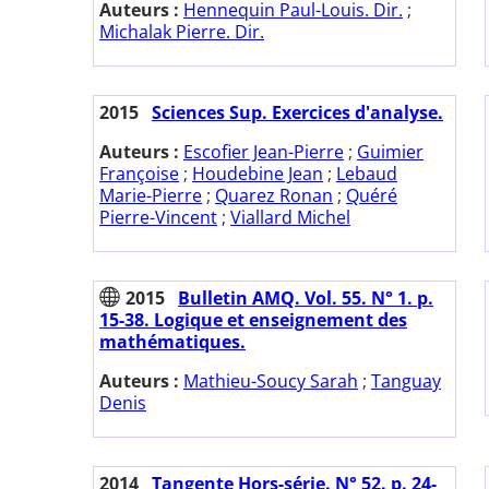
Auteurs :
Hennequin Paul-Louis. Dir.
;
Michalak Pierre. Dir.
2015
Sciences Sup. Exercices d'analyse.
Auteurs :
Escofier Jean-Pierre
;
Guimier
Françoise
;
Houdebine Jean
;
Lebaud
Marie-Pierre
;
Quarez Ronan
;
Quéré
Pierre-Vincent
;
Viallard Michel
2015
Bulletin AMQ. Vol. 55. N° 1. p.
15-38. Logique et enseignement des
mathématiques.
Auteurs :
Mathieu-Soucy Sarah
;
Tanguay
Denis
2014
Tangente Hors-série. N° 52. p. 24-