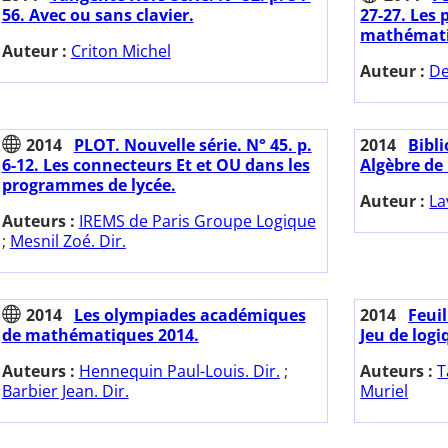
56. Avec ou sans clavier.
27-27. Les 
mathémati
Auteur :
Criton Michel
Auteur :
De
2014
PLOT. Nouvelle série. N° 45. p.
2014
Bibl
6-12. Les connecteurs Et et OU dans les
Algèbre de 
programmes de lycée.
Auteur :
La
Auteurs :
IREMS de Paris Groupe Logique
;
Mesnil Zoé. Dir.
2014
Les olympiades académiques
2014
Feuil
de mathématiques 2014.
Jeu de log
Auteurs :
Hennequin Paul-Louis. Dir.
;
Auteurs :
T
Barbier Jean. Dir.
Muriel