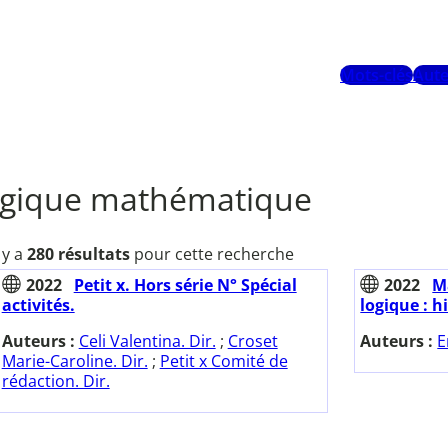
Mots-clés
Aute
ogique mathématique
l y a
280 résultats
pour cette recherche
2022
Petit x. Hors série N° Spécial
2022
M
activités.
logique : h
Auteurs :
Celi Valentina. Dir.
;
Croset
Auteurs :
E
Marie-Caroline. Dir.
;
Petit x Comité de
rédaction. Dir.