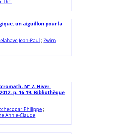
. Dir.
gique, un aiguillon pour la
elahaye Jean-Paul
;
Zwirn
.
ccromath. N° 7. Hiver-
2012. p. 16-19. Bibliothèque
tchecopar Philippe
;
e Annie-Claude