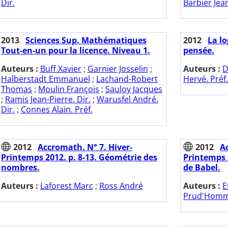
Dir.
Barbier Jean
2013
Sciences Sup. Mathématiques
2012
La lo
Tout-en-un pour la licence. Niveau 1.
pensée.
Auteurs :
Buff Xavier
;
Garnier Josselin
;
Auteurs :
D
Halberstadt Emmanuel
;
Lachand-Robert
Hervé. Préf
Thomas
;
Moulin François
;
Sauloy Jacques
;
Ramis Jean-Pierre. Dir.
;
Warusfel André.
Dir.
;
Connes Alain. Préf.
2012
Accromath. N° 7. Hiver-
2012
A
Printemps 2012. p. 8-13. Géométrie des
Printemps 
nombres.
de Babel.
Auteurs :
Laforest Marc
;
Ross André
Auteurs :
E
Prud'Homm