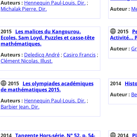
Auteurs :
Hennequin Paul-Louis. Dir.
;
Michalak Pierre. Dir.
Auteur :
Me
2015
Les malices du Kangourou.
2015
Pe
Ecoles. Sam Loyd. Puzzles et casse-tête
Activité...
mathématiques.
Auteur :
Gr
Auteurs :
Deledicq André
;
Casiro Francis
;
Clément Nicolas. Illust.
2015
Les olympiades académiques
2014
Histo
de mathématiques 2015.
Auteur :
Be
Auteurs :
Hennequin Paul-Louis. Dir.
;
Barbier Jean. Dir.
2014
Tangente Hors-série. N° 52. p. 54-
2014
PL