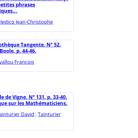
petites phrases
ques...
ledicq Jean-Christophe
iothèque Tangente. N° 52.
Boole. p. 44-46.
vallou François
le de Vigne. N° 131. p. 33-40.
ique sur les Mathématiciens.
ainturier David
;
Tainturier