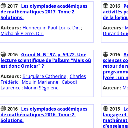
2017
Les olympiades académiques
2016
Pe
de mathématiques 2017. Tome 2.
activités p
Solutions.
de la logiq
Auteurs :
Hennequin Paul-Louis. Dir.
;
Auteurs :
M
Michalak Pierre. Dir.
Durand-Gue
2016
Grand N. N° 97. p. 59-72. Une
2016
A
lecture scientifique de l'album "Mais où
sciences co
est donc Ornicar" ?
retour de 
programme
Auteurs :
Bruguière Catherine
;
Charles
lycée : un
Frédéric
;
Moulin Marianne
;
Cabodi
Laurence
;
Monin Ségolène
Auteur :
Me
2016
Les olympiades académiques
2015
La
de mathématiques 2016. Tome 2.
langage et
Solutions.
mathémati
d'enseign