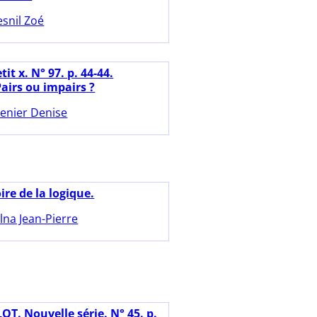
snil Zoé
tit x. N° 97. p. 44-44.
 Pairs ou impairs ?
enier Denise
ire de la logique.
lna Jean-Pierre
OT. Nouvelle série. N° 45. p.