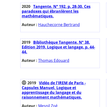
2020
Tangente. N° 192. p. 28-30. Ces
paradoxes qui ébranlèrent les
mathématiques.
Auteur :
Hauchecorne Bertrand
2019
Bibliothèque Tangente. N° 38.
Edition 2019. Logique et langage. p. 44-
44.
Auteur :
Thomas Edouard
2019
Vidéo de l'IREM de Paris -
Capsules Manuel. Logique et
apprentissage du langage et du
raisonnement mathématiques.
Auteur :
Mesnil Zoé