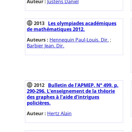
Auteur :
Justens Daniel
2013
Les olympiades académiques
de mathématiques 2012.
Auteurs :
Hennequin Paul-Louis. Dir.
;
Barbier Jean. Dir.
2012
Bulletin de l'APMEP. N° 499. p.
290-296. L'enseignement de la théorie
des graphes à l'aide d'intrigues
policières.
Auteur :
Hertz Alain