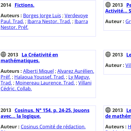
2014
Fictions.
2013
Pe
Activité...
Auteurs :
Borges Jorge Luis
;
Verdevoye
Paul. Trad.
;
Ibarra Nestor. Trad.
;
Ibarra
Auteur :
Gr
Nestor. Préf.
2013
La Créativité en
2013
L
mathématiques.
Auteur :
Vi
Auteurs :
Alberti Miquel
;
Alvarez Aurélien.
Préf.
;
Halaoua Youssef. Trad.
;
Ly Maguy.
Trad.
;
Moinereau Laurence. Trad.
;
Villani
Cédric. Collab.
2013
Cosinus. N° 154. p. 24-25. Jouons
2013
L
avec... la logique.
de mathém
Auteur :
Cosinus Comité de rédaction.
Auteurs :
H