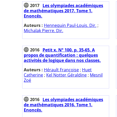
2017
Les olympiades académiques
de mathématiques 2017. Tome 1.
Enoncés.
Auteurs :
Hennequin Paul-Louis. Dir.
;
Michalak Pierre. Dir.
2016
Petit x. N° 100. p. 35-65. A
propos de quantification : quelques
activités de logique dans nos classes.
Auteurs :
Hérault Françoise
;
Huet
Catherine
;
Kel Notter Géraldine
;
Mesnil
Zoé
2016
Les olympiades académiques
de mathématiques 2016. Tome 1.
Enoncés.