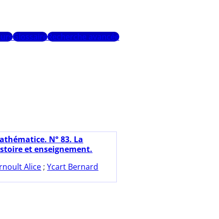
urs
Glossaire
Recherche avancée
athématice. N° 83. La
istoire et enseignement.
rnoult Alice
;
Ycart Bernard