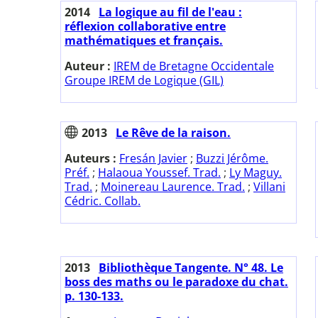
2014
La logique au fil de l'eau :
réflexion collaborative entre
mathématiques et français.
Auteur :
IREM de Bretagne Occidentale
Groupe IREM de Logique (GIL)
2013
Le Rêve de la raison.
Auteurs :
Fresán Javier
;
Buzzi Jérôme.
Préf.
;
Halaoua Youssef. Trad.
;
Ly Maguy.
Trad.
;
Moinereau Laurence. Trad.
;
Villani
Cédric. Collab.
2013
Bibliothèque Tangente. N° 48. Le
boss des maths ou le paradoxe du chat.
p. 130-133.