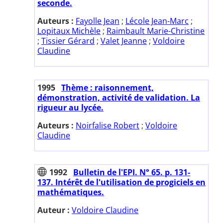
seconde.
Auteurs :
Fayolle Jean
;
Lécole Jean-Marc
;
Lopitaux Michèle
;
Raimbault Marie-Christine
;
Tissier Gérard
;
Valet Jeanne
;
Voldoire
Claudine
1995
Thème : raisonnement,
démonstration, activité de validation. La
rigueur au lycée.
Auteurs :
Noirfalise Robert
;
Voldoire
Claudine
1992
Bulletin de l'EPI. N° 65. p. 131-
137. Intérêt de l'utilisation de progiciels en
mathématiques.
Auteur :
Voldoire Claudine