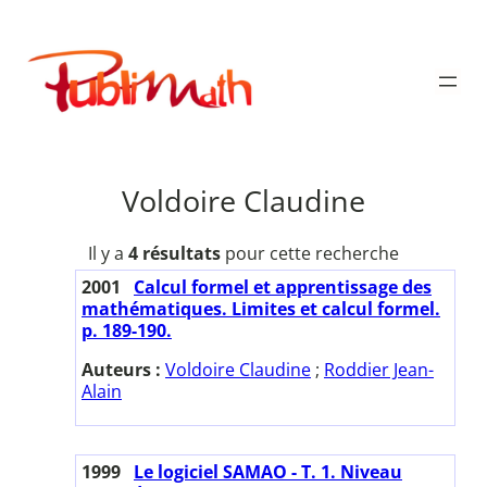
Aller
au
Publimath
contenu
Voldoire Claudine
Il y a
4 résultats
pour cette recherche
2001
Calcul formel et apprentissage des
mathématiques. Limites et calcul formel.
p. 189-190.
Auteurs :
Voldoire Claudine
;
Roddier Jean-
Alain
1999
Le logiciel SAMAO - T. 1. Niveau