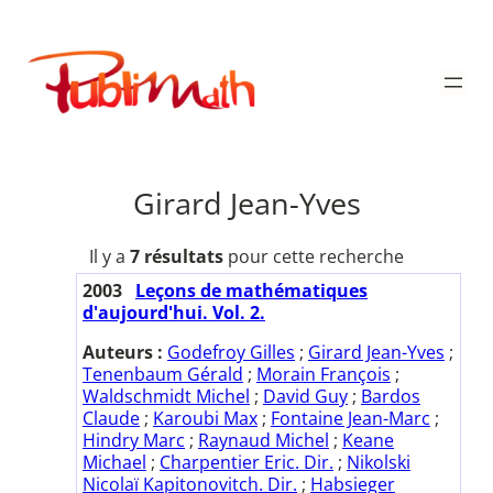
Aller
au
Publimath
contenu
Girard Jean-Yves
Il y a
7 résultats
pour cette recherche
2003
Leçons de mathématiques
d'aujourd'hui. Vol. 2.
Auteurs :
Godefroy Gilles
;
Girard Jean-Yves
;
Tenenbaum Gérald
;
Morain François
;
Waldschmidt Michel
;
David Guy
;
Bardos
Claude
;
Karoubi Max
;
Fontaine Jean-Marc
;
Hindry Marc
;
Raynaud Michel
;
Keane
Michael
;
Charpentier Eric. Dir.
;
Nikolski
Nicolaï Kapitonovitch. Dir.
;
Habsieger