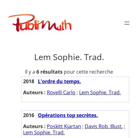
Aller
au
Publimath
contenu
Lem Sophie. Trad.
Il y a
6 résultats
pour cette recherche
2018
L'ordre du temps.
Auteurs :
Rovelli Carlo
;
Lem Sophie. Trad.
2016
Opérations top secrètes.
Auteurs :
Poskitt Kjartan
;
Davis Rob. Illust.
;
Lem Sophie. Trad.